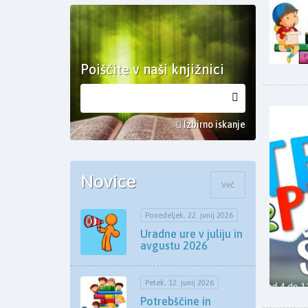
Poiščite v naši knjižnici
Izbirno iskanje
Novice
Več
Ponedeljek, 22. junij 2026
Uradne ure v juliju in
avgustu 2026
Petek, 12. junij 2026
Potrebščine in