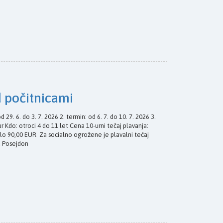
d počitnicami
d 29. 6. do 3. 7. 2026 2. termin: od 6. 7. do 10. 7. 2026 3.
jur Kdo: otroci 4 do 11 let Cena 10-urni tečaj plavanja:
silo 90,00 EUR Za socialno ogrožene je plavalni tečaj
d Posejdon