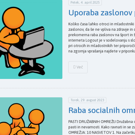
Petek, 4. april 2025
Uporaba zaslonov p
Koliko časa lahko otroci in mladostniki
zaslonov, da še ne vpliva na zdravje in
prekomerna raba zaslonov na šport in
interneta Logout je v sodelovanju s sl
pri otrocih in mladostnikih ter priporo
na zgornja vprašanja najdete v pripon
Več
Torek, 29. avgust 2023
Raba socialnih omre
PASTI DRUŽABNIH OMREŽIJ Družabna omr
pasti in nevarnosti. Kako ravnati in s
OMREŽJA: 10 NASVETOV 1. Na začetku,