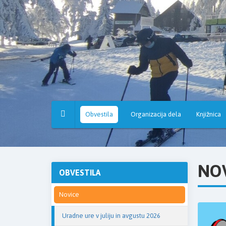
Osnovna
šola
Hruševec
Obvestila
Organizacija dela
Knjižnica
NO
OBVESTILA
Novice
Uradne ure v juliju in avgustu 2026