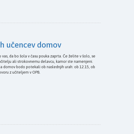
ih učencev domov
 vas, da bo šola v času pouka zaprta. Če želite v šolo, se
učitelju ali strokovnemu delavcu, kamor ste namenjeni.
a domov bodo potekali ob naslednjih urah: ob 12.15, ob
govoru z učiteljem v OPB.