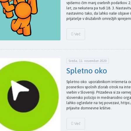
vpišemo čim manj osebnih podatkov. 2.
let, za nekatera pa tudi 18. 3. Nastavi
nastavimo tako, da lahko naše objave in p
prijatelje v družabnih omrežjih sprejem
Več
Sreda, 11. november 2020
Spletno oko
Spletno oko uporabnikom interneta o
posnetkov spolnih zlorab otrok na inter
vsebin v Sloveniji. Prizadeva si za va
slovensko policijo in mednarodno orga
lahko ogledate na tej povezavi, https:/
prijavite domnevne kršitve.
Več