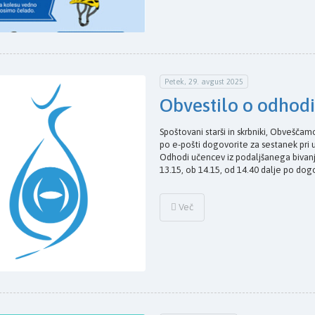
Petek, 29. avgust 2025
Obvestilo o odhod
Spoštovani starši in skrbniki, Obveščamo
po e-pošti dogovorite za sestanek pri 
Odhodi učencev iz podaljšanega bivanj
13.15, ob 14.15, od 14.40 dalje po do
Več