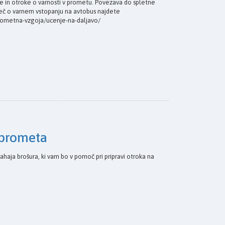
še in otroke o varnosti v prometu. Povezava do spletne
e Več o varnem vstopanju na avtobus najdete
/prometna-vzgoja/ucenje-na-daljavo/
u prometa
e nahaja brošura, ki vam bo v pomoč pri pripravi otroka na