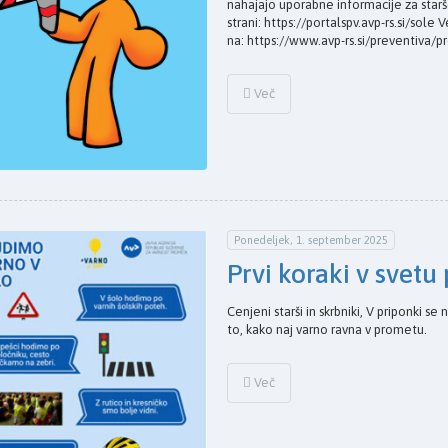
nahajajo uporabne informacije za star
strani: https://portalspv.avp-rs.si/sol
na: https://www.avp-rs.si/preventiva
Več
Ponedeljek, 1. september 2025
Prvi koraki v svet
Cenjeni starši in skrbniki, V priponki s
to, kako naj varno ravna v prometu.
Več