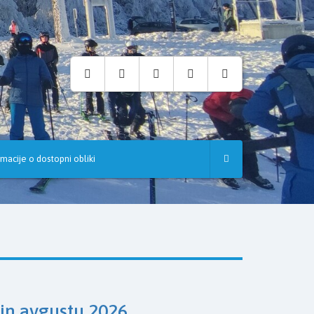
rmacije o dostopni obliki
 in avgustu 2026