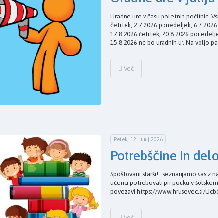
Uradne ure v času poletnih počitnic. Vs
četrtek, 2.7.2026 ponedeljek, 6.7.202
17.8.2026 četrtek, 20.8.2026 ponedelje
15.8.2026 ne bo uradnih ur. Na voljo pa
Več
Petek, 12. junij 2026
Potrebščine in del
Spoštovani starši! seznanjamo vas z na
učenci potrebovali pri pouku v šolskem
povezavi https://www.hrusevec.si/Ucb
Več