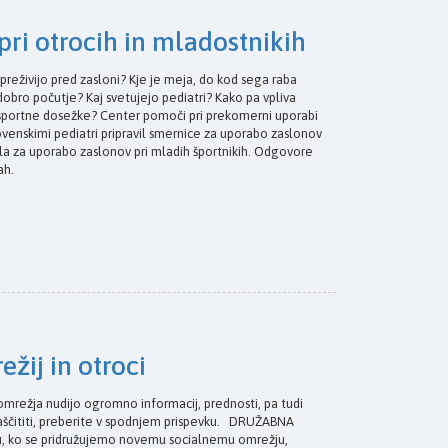
ri otrocih in mladostnikih
 preživijo pred zasloni? Kje je meja, do kod sega raba
 dobro počutje? Kaj svetujejo pediatri? Kako pa vpliva
 športne dosežke? Center pomoči pri prekomerni uporabi
ovenskimi pediatri pripravil smernice za uporabo zaslonov
čila za uporabo zaslonov pri mladih športnikih. Odgovore
kah.
žij in otroci
ežja nudijo ogromno informacij, prednosti, pa tudi
e zaščititi, preberite v spodnjem prispevku. DRUŽABNA
 ko se pridružujemo novemu socialnemu omrežju,