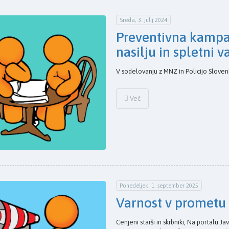
Sreda, 3. julij 2024
Preventivna kampa
nasilju in spletni v
V sodelovanju z MNZ in Policijo Sloveni
Več
Ponedeljek, 1. september 2025
Varnost v prometu
Cenjeni starši in skrbniki, Na portalu 