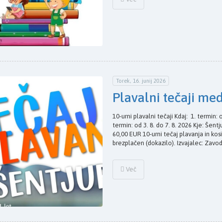
Torek, 16. junij 2026
Plavalni tečaji me
10-urni plavalni tečaji Kdaj: 1. termin: o
termin: od 3. 8. do 7. 8. 2026 Kje: Šent
60,00 EUR 10-urni tečaj plavanja in ko
brezplačen (dokazilo). Izvajalec: Zavo
Več