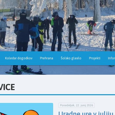
Koledar dogodkov
Prehrana
Šolsko glasilo
Projekti
Info
VICE
Ponedeljek, 22. junij 2026
Uradne ure v juliju