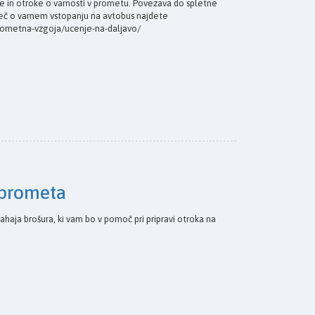
še in otroke o varnosti v prometu. Povezava do spletne
e Več o varnem vstopanju na avtobus najdete
/prometna-vzgoja/ucenje-na-daljavo/
u prometa
e nahaja brošura, ki vam bo v pomoč pri pripravi otroka na