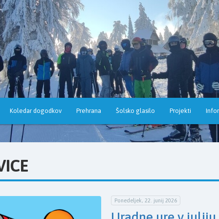
Koledar dogodkov
Prehrana
Šolsko glasilo
Projekti
Info
VICE
Ponedeljek, 22. junij 2026
Uradne ure v juliju