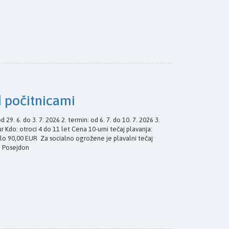
d počitnicami
d 29. 6. do 3. 7. 2026 2. termin: od 6. 7. do 10. 7. 2026 3.
jur Kdo: otroci 4 do 11 let Cena 10-urni tečaj plavanja:
silo 90,00 EUR Za socialno ogrožene je plavalni tečaj
d Posejdon