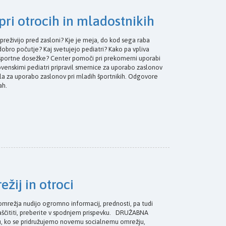
ri otrocih in mladostnikih
 preživijo pred zasloni? Kje je meja, do kod sega raba
 dobro počutje? Kaj svetujejo pediatri? Kako pa vpliva
 športne dosežke? Center pomoči pri prekomerni uporabi
ovenskimi pediatri pripravil smernice za uporabo zaslonov
čila za uporabo zaslonov pri mladih športnikih. Odgovore
kah.
žij in otroci
ežja nudijo ogromno informacij, prednosti, pa tudi
e zaščititi, preberite v spodnjem prispevku. DRUŽABNA
 ko se pridružujemo novemu socialnemu omrežju,