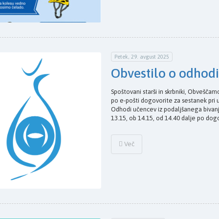
Petek, 29. avgust 2025
Obvestilo o odhod
Spoštovani starši in skrbniki, Obveščamo
po e-pošti dogovorite za sestanek pri 
Odhodi učencev iz podaljšanega bivanj
13.15, ob 14.15, od 14.40 dalje po do
Več