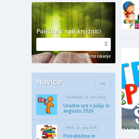
Poiščite v naši knjižnici
Izbirno iskanje
Novice
Več
Ponedeljek, 22. junij 2026
Uradne ure v juliju in
avgustu 2026
Petek, 12. junij 2026
Potrebščine in