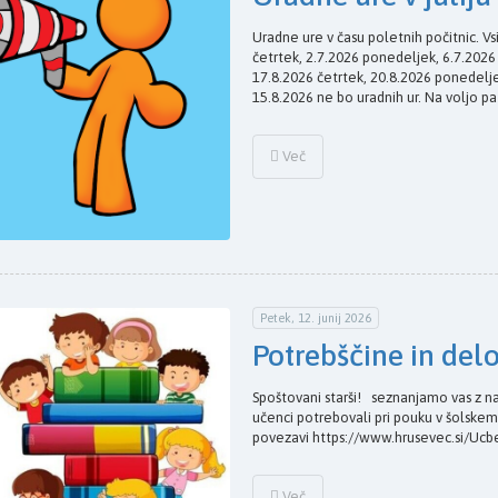
Uradne ure v času poletnih počitnic. Vs
četrtek, 2.7.2026 ponedeljek, 6.7.202
17.8.2026 četrtek, 20.8.2026 ponedelje
15.8.2026 ne bo uradnih ur. Na voljo pa
Več
Petek, 12. junij 2026
Potrebščine in del
Spoštovani starši! seznanjamo vas z na
učenci potrebovali pri pouku v šolskem
povezavi https://www.hrusevec.si/Ucb
Več