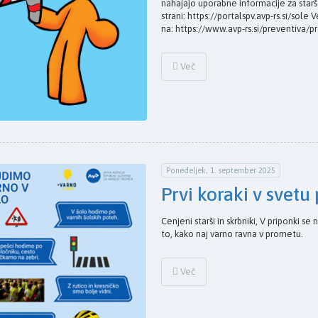
nahajajo uporabne informacije za star
strani: https://portalspv.avp-rs.si/sol
na: https://www.avp-rs.si/preventiva
Več
Ponedeljek, 1. september 2025
Prvi koraki v svet
Cenjeni starši in skrbniki, V priponki s
to, kako naj varno ravna v prometu.
Več