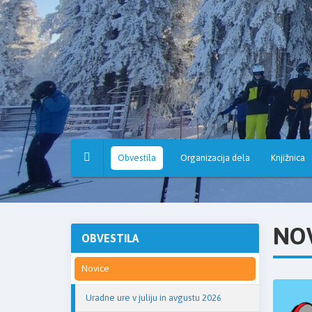
Osnovna
šola
Hruševec
Obvestila
Organizacija dela
Knjižnica
NO
OBVESTILA
Novice
Uradne ure v juliju in avgustu 2026