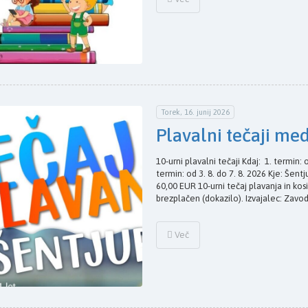
Torek, 16. junij 2026
Plavalni tečaji me
10-urni plavalni tečaji Kdaj: 1. termin: o
termin: od 3. 8. do 7. 8. 2026 Kje: Šent
60,00 EUR 10-urni tečaj plavanja in ko
brezplačen (dokazilo). Izvajalec: Zavo
Več