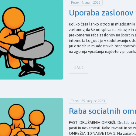
Petek, 4. april 2025
Uporaba zaslonov p
Koliko časa lahko otroci in mladostniki
zaslonov, da še ne vpliva na zdravje in
prekomerna raba zaslonov na šport in
interneta Logout je v sodelovanju s sl
pri otrocih in mladostnikih ter priporo
na zgornja vprašanja najdete v pripon
Več
Torek, 29. avgust 2023
Raba socialnih omre
PASTI DRUŽABNIH OMREŽIJ Družabna omr
pasti in nevarnosti. Kako ravnati in s
OMREŽJA: 10 NASVETOV 1. Na začetku,