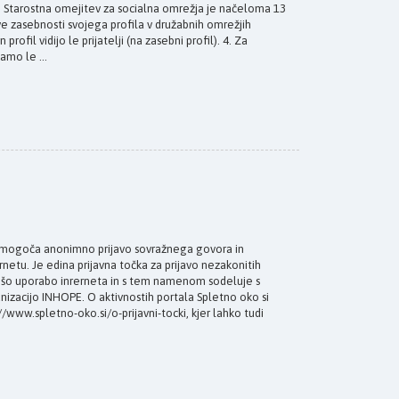
 Starostna omejitev za socialna omrežja je načeloma 13
tve zasebnosti svojega profila v družabnih omrežjih
rofil vidijo le prijatelji (na zasebni profil). 4. Za
amo le ...
mogoča anonimno prijavo sovražnega govora in
netu. Je edina prijavna točka za prijavo nezakonitih
rnejšo uporabo inrerneta in s tem namenom sodeluje s
nizacijo INHOPE. O aktivnostih portala Spletno oko si
/www.spletno-oko.si/o-prijavni-tocki, kjer lahko tudi