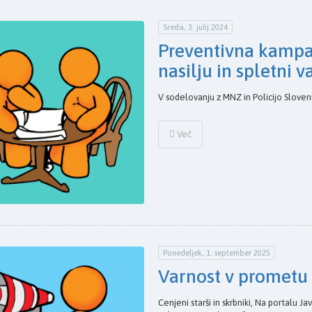
Sreda, 3. julij 2024
Preventivna kampa
nasilju in spletni v
V sodelovanju z MNZ in Policijo Sloveni
Več
Ponedeljek, 1. september 2025
Varnost v prometu
Cenjeni starši in skrbniki, Na portalu 