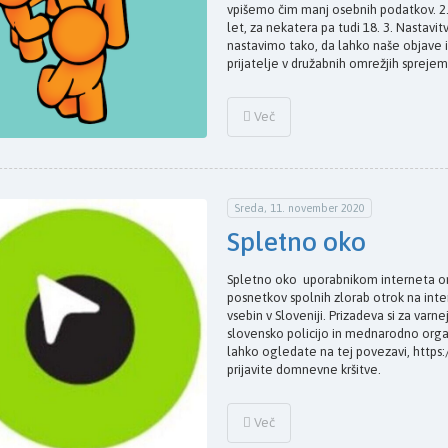
vpišemo čim manj osebnih podatkov. 2.
let, za nekatera pa tudi 18. 3. Nastavi
nastavimo tako, da lahko naše objave in p
prijatelje v družabnih omrežjih sprejem
Več
Sreda, 11. november 2020
Spletno oko
Spletno oko uporabnikom interneta o
posnetkov spolnih zlorab otrok na inter
vsebin v Sloveniji. Prizadeva si za va
slovensko policijo in mednarodno orga
lahko ogledate na tej povezavi, https:/
prijavite domnevne kršitve.
Več