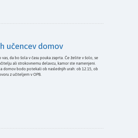
ih učencev domov
 vas, da bo šola v času pouka zaprta. Če želite v šolo, se
učitelju ali strokovnemu delavcu, kamor ste namenjeni.
a domov bodo potekali ob naslednjih urah: ob 12.15, ob
govoru z učiteljem v OPB.