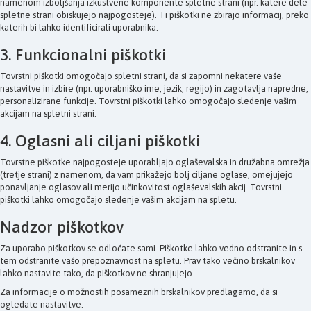
namenom izboljšanja izkustvene komponente spletne strani (npr. katere dele
spletne strani obiskujejo najpogosteje). Ti piškotki ne zbirajo informacij, preko
katerih bi lahko identificirali uporabnika.
3. Funkcionalni piškotki
Tovrstni piškotki omogočajo spletni strani, da si zapomni nekatere vaše
nastavitve in izbire (npr. uporabniško ime, jezik, regijo) in zagotavlja napredne,
personalizirane funkcije. Tovrstni piškotki lahko omogočajo sledenje vašim
akcijam na spletni strani.
4. Oglasni ali ciljani piškotki
Tovrstne piškotke najpogosteje uporabljajo oglaševalska in družabna omrežja
(tretje strani) z namenom, da vam prikažejo bolj ciljane oglase, omejujejo
ponavljanje oglasov ali merijo učinkovitost oglaševalskih akcij. Tovrstni
piškotki lahko omogočajo sledenje vašim akcijam na spletu.
Nadzor piškotkov
Za uporabo piškotkov se odločate sami. Piškotke lahko vedno odstranite in s
tem odstranite vašo prepoznavnost na spletu. Prav tako večino brskalnikov
lahko nastavite tako, da piškotkov ne shranjujejo.
Za informacije o možnostih posameznih brskalnikov predlagamo, da si
ogledate nastavitve.