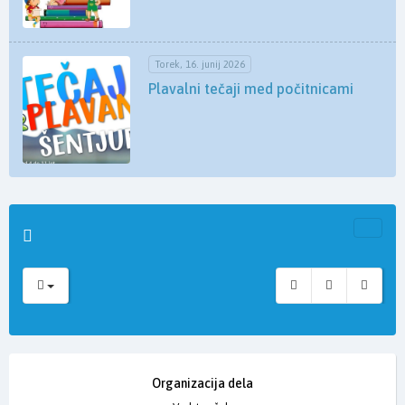
Torek, 16. junij 2026
Plavalni tečaji med počitnicami
Organizacija dela