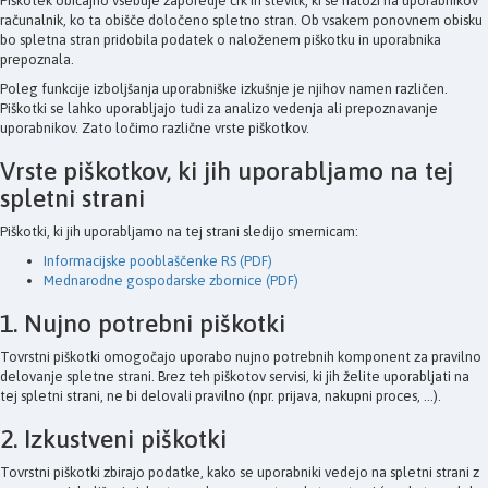
Piškotek običajno vsebuje zaporedje črk in številk, ki se naloži na uporabnikov
računalnik, ko ta obišče določeno spletno stran. Ob vsakem ponovnem obisku
bo spletna stran pridobila podatek o naloženem piškotku in uporabnika
prepoznala.
Poleg funkcije izboljšanja uporabniške izkušnje je njihov namen različen.
Piškotki se lahko uporabljajo tudi za analizo vedenja ali prepoznavanje
uporabnikov. Zato ločimo različne vrste piškotkov.
Vrste piškotkov, ki jih uporabljamo na tej
spletni strani
Piškotki, ki jih uporabljamo na tej strani sledijo smernicam:
Informacijske pooblaščenke RS (PDF)
Mednarodne gospodarske zbornice (PDF)
1. Nujno potrebni piškotki
Tovrstni piškotki omogočajo uporabo nujno potrebnih komponent za pravilno
delovanje spletne strani. Brez teh piškotov servisi, ki jih želite uporabljati na
tej spletni strani, ne bi delovali pravilno (npr. prijava, nakupni proces, ...).
2. Izkustveni piškotki
Tovrstni piškotki zbirajo podatke, kako se uporabniki vedejo na spletni strani z