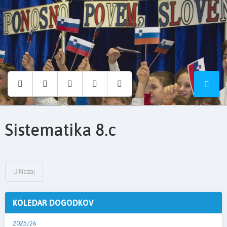
Osnovna
šola
Hruševec
Sistematika 8.c
Nazaj
KOLEDAR DOGODKOV
2025/26