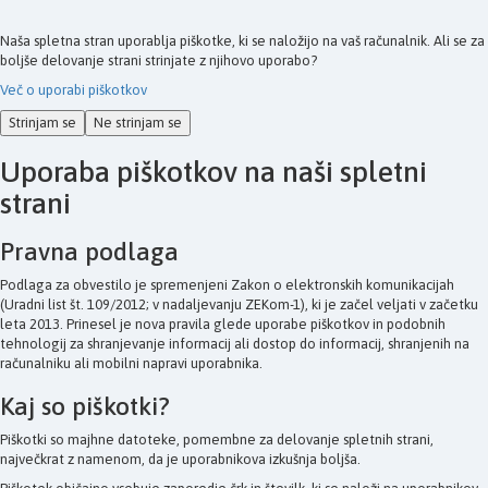
Naša spletna stran uporablja piškotke, ki se naložijo na vaš računalnik. Ali se za
boljše delovanje strani strinjate z njihovo uporabo?
Več o uporabi piškotkov
Strinjam se
Ne strinjam se
Uporaba piškotkov na naši spletni
strani
Pravna podlaga
Podlaga za obvestilo je spremenjeni Zakon o elektronskih komunikacijah
(Uradni list št. 109/2012; v nadaljevanju ZEKom-1), ki je začel veljati v začetku
leta 2013. Prinesel je nova pravila glede uporabe piškotkov in podobnih
tehnologij za shranjevanje informacij ali dostop do informacij, shranjenih na
računalniku ali mobilni napravi uporabnika.
Kaj so piškotki?
Piškotki so majhne datoteke, pomembne za delovanje spletnih strani,
največkrat z namenom, da je uporabnikova izkušnja boljša.