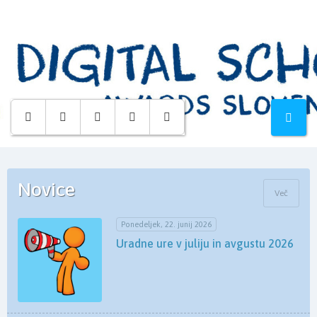
Osnovna
šola
Hruševec
Novice
Več
Ponedeljek, 22. junij 2026
Uradne ure v juliju in avgustu 2026