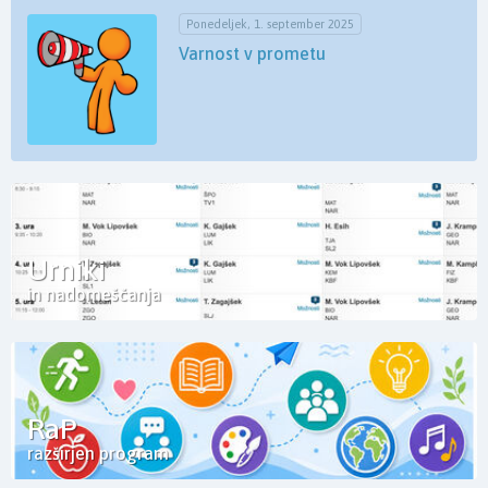
Ponedeljek, 1. september 2025
Varnost v prometu
Urniki
in nadomeščanja
RaP
razširjen program