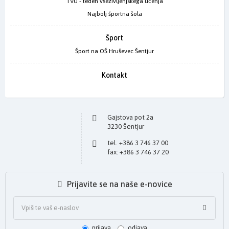
TVU - teden vseživljenjskega učenja
Najbolj športna šola
Šport
Šport na OŠ Hruševec Šentjur
Kontakt
Gajstova pot 2a
3230 Šentjur
tel. +386 3 746 37 00
fax: +386 3 746 37 20
Prijavite se na naše e-novice
prijava
odjava