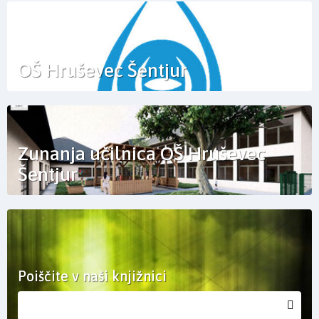
OŠ Hruševec Šentjur
Zunanja učilnica OŠ Hruševec
Šentjur
Poiščite v naši knjižnici