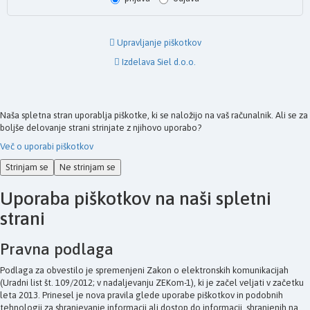
Upravljanje piškotkov
Izdelava Siel d.o.o.
Naša spletna stran uporablja piškotke, ki se naložijo na vaš računalnik. Ali se za
boljše delovanje strani strinjate z njihovo uporabo?
Več o uporabi piškotkov
Strinjam se
Ne strinjam se
Uporaba piškotkov na naši spletni
strani
Pravna podlaga
Podlaga za obvestilo je spremenjeni Zakon o elektronskih komunikacijah
(Uradni list št. 109/2012; v nadaljevanju ZEKom-1), ki je začel veljati v začetku
leta 2013. Prinesel je nova pravila glede uporabe piškotkov in podobnih
tehnologij za shranjevanje informacij ali dostop do informacij, shranjenih na