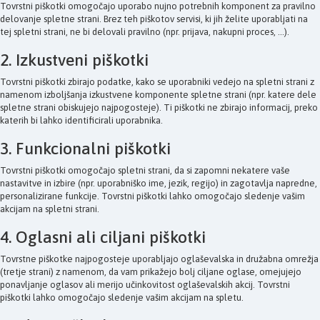
Tovrstni piškotki omogočajo uporabo nujno potrebnih komponent za pravilno
delovanje spletne strani. Brez teh piškotov servisi, ki jih želite uporabljati na
tej spletni strani, ne bi delovali pravilno (npr. prijava, nakupni proces, ...).
2. Izkustveni piškotki
Tovrstni piškotki zbirajo podatke, kako se uporabniki vedejo na spletni strani z
namenom izboljšanja izkustvene komponente spletne strani (npr. katere dele
spletne strani obiskujejo najpogosteje). Ti piškotki ne zbirajo informacij, preko
katerih bi lahko identificirali uporabnika.
3. Funkcionalni piškotki
Tovrstni piškotki omogočajo spletni strani, da si zapomni nekatere vaše
nastavitve in izbire (npr. uporabniško ime, jezik, regijo) in zagotavlja napredne,
personalizirane funkcije. Tovrstni piškotki lahko omogočajo sledenje vašim
akcijam na spletni strani.
4. Oglasni ali ciljani piškotki
Tovrstne piškotke najpogosteje uporabljajo oglaševalska in družabna omrežja
(tretje strani) z namenom, da vam prikažejo bolj ciljane oglase, omejujejo
ponavljanje oglasov ali merijo učinkovitost oglaševalskih akcij. Tovrstni
piškotki lahko omogočajo sledenje vašim akcijam na spletu.