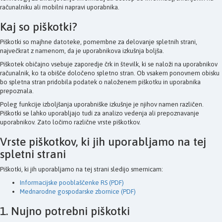
računalniku ali mobilni napravi uporabnika.
Kaj so piškotki?
Piškotki so majhne datoteke, pomembne za delovanje spletnih strani,
največkrat z namenom, da je uporabnikova izkušnja boljša.
Piškotek običajno vsebuje zaporedje črk in številk, ki se naloži na uporabnikov
računalnik, ko ta obišče določeno spletno stran. Ob vsakem ponovnem obisku
bo spletna stran pridobila podatek o naloženem piškotku in uporabnika
prepoznala.
Poleg funkcije izboljšanja uporabniške izkušnje je njihov namen različen.
Piškotki se lahko uporabljajo tudi za analizo vedenja ali prepoznavanje
uporabnikov. Zato ločimo različne vrste piškotkov.
Vrste piškotkov, ki jih uporabljamo na tej
spletni strani
Piškotki, ki jih uporabljamo na tej strani sledijo smernicam:
Informacijske pooblaščenke RS (PDF)
Mednarodne gospodarske zbornice (PDF)
1. Nujno potrebni piškotki