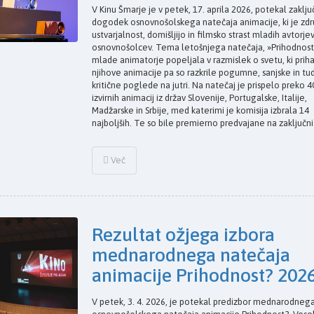
V Kinu Šmarje je v petek, 17. aprila 2026, potekal zaklju
dogodek osnovnošolskega natečaja animacije, ki je zdr
ustvarjalnost, domišljijo in filmsko strast mladih avtorjev
osnovnošolcev. Tema letošnjega natečaja, »Prihodnost?
mlade animatorje popeljala v razmislek o svetu, ki priha
njihove animacije pa so razkrile pogumne, sanjske in tud
kritične poglede na jutri. Na natečaj je prispelo preko 4
izvirnih animacij iz držav Slovenije, Portugalske, Italije,
Madžarske in Srbije, med katerimi je komisija izbrala 14
najboljših. Te so bile premierno predvajane na zaključni .
Več
Rezultat ožjega izbora
mednarodnega natečaja
animacije Prihodnost? 202
V petek, 3. 4. 2026, je potekal predizbor mednarodneg