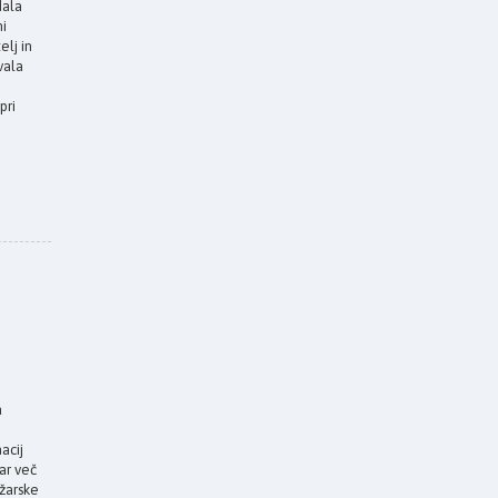
dala
ni
elj in
vala
pri
a
acij
ar več
džarske