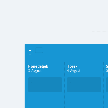
Ponedeljek
Torek
3. Avgust
4. Avgust
5