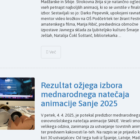
Madžarske in Srbije. Strokovna žirija si je natančno ogle
vseh petnajst najboljših animacij, ki so se uvrstile v final
izbor. Sestavljali so jo: Darko Pepevnik, upokojeni ravnat
mentor video krožkov na OŠ Podčetrtek ter žirant Festi
amaterskega filma, Marija Ribič, predsednica območne
izpostave Javnega sklada za ljubiteljsko kulturo Šmarje 
Jelšah, Natalija Čokl Šoštarič, bibliotekarka ...
Več
Rezultat ožjega izbora
mednarodnega natečaja
animacije Sanje 2025
V petek, 4. 4. 2025, je potekal predizbor mednarodneg
osnovnošolskega natečaja animacije SANJE. Veseli smo
velikega odziva, zanimanja za ustvarjanje tovrstnih anim
ter predvsem kakovosti le-teh. Na razpis se je prijavilo k
kot 30 ustvarjalcev. Od tega tudi iz Španije, Latvije, Ma