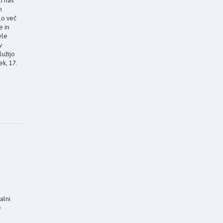
i nas
n
lo več
e in
ele
v
lužijo
ek, 17.
alni
e