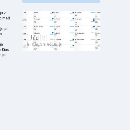
ju v
bo med
je pri
no
Urniki
in nadomeščanja
ja
n Kino
 pri