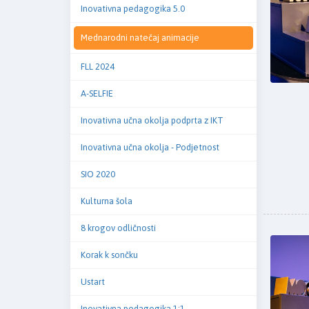
Inovativna pedagogika 5.0
Mednarodni natečaj animacije
FLL 2024
A-SELFIE
Inovativna učna okolja podprta z IKT
Inovativna učna okolja - Podjetnost
SIO 2020
Kulturna šola
8 krogov odličnosti
Korak k sončku
Ustart
Inovativna pedagogika 1:1