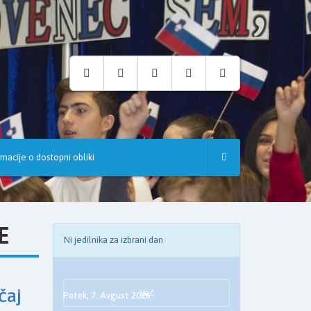
rmacije o dostopni obliki
E
Ni jedilnika za izbrani dan
čaj
Več
Petek, 7. Avgust 2026