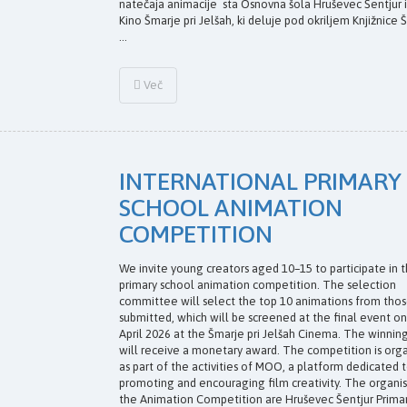
natečaja animacije sta Osnovna šola Hruševec Šentjur 
Kino Šmarje pri Jelšah, ki deluje pod okriljem Knjižnice 
...
Več
INTERNATIONAL PRIMARY
SCHOOL ANIMATION
COMPETITION
We invite young creators aged 10–15 to participate in 
primary school animation competition. The selection
committee will select the top 10 animations from tho
submitted, which will be screened at the final event on
April 2026 at the Šmarje pri Jelšah Cinema. The winning
will receive a monetary award. The competition is org
as part of the activities of MOO, a platform dedicated 
promoting and encouraging film creativity. The organis
the Animation Competition are Hruševec Šentjur Prima