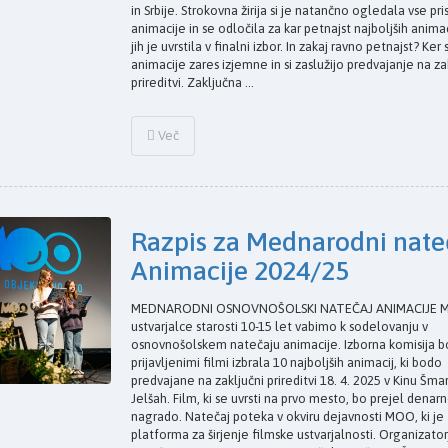
in Srbije. Strokovna žirija si je natančno ogledala vse pr
animacije in se odločila za kar petnajst najboljših animaci
jih je uvrstila v finalni izbor. In zakaj ravno petnajst? Ker 
animacije zares izjemne in si zaslužijo predvajanje na za
prireditvi. Zaključna ...
Več
Razpis za Mednarodni nate
Animacije 2024/25
MEDNARODNI OSNOVNOŠOLSKI NATEČAJ ANIMACIJE M
ustvarjalce starosti 10-15 let vabimo k sodelovanju v
osnovnošolskem natečaju animacije. Izborna komisija 
prijavljenimi filmi izbrala 10 najboljših animacij, ki bodo
predvajane na zaključni prireditvi 18. 4. 2025 v Kinu Šmar
Jelšah. Film, ki se uvrsti na prvo mesto, bo prejel denar
nagrado. Natečaj poteka v okviru dejavnosti MOO, ki je
platforma za širjenje filmske ustvarjalnosti. Organizator