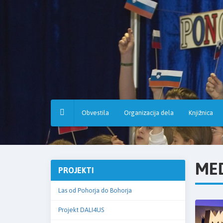
Osnovna
šola
Hruševec
Obvestila
Organizacija dela
Knjižnica
MED
PROJEKTI
Las od Pohorja do Bohorja
Projekt DALI4US