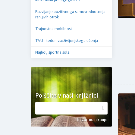
Razvijanje pozitivnega samovrednotenja
ranljivih otrok
Trajnostna mobilnost
TVU - teden vseživljenjskega učenja
Najbolj športna šola
Poiščite v naši knjižnici
Izbirno iskanje