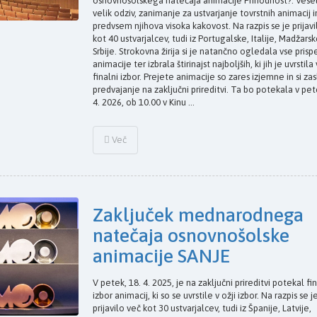
osnovnošolskega natečaja animacije Prihodnost?. Vesel
velik odziv, zanimanje za ustvarjanje tovrstnih animacij i
predvsem njihova visoka kakovost. Na razpis se je prijavi
kot 40 ustvarjalcev, tudi iz Portugalske, Italije, Madžarsk
Srbije. Strokovna žirija si je natančno ogledala vse prisp
animacije ter izbrala štirinajst najboljših, ki jih je uvrstila 
finalni izbor. Prejete animacije so zares izjemne in si zas
predvajanje na zaključni prireditvi. Ta bo potekala v pet
4. 2026, ob 10.00 v Kinu ...
Več
Zaključek mednarodnega
natečaja osnovnošolske
animacije SANJE
V petek, 18. 4. 2025, je na zaključni prireditvi potekal fin
izbor animacij, ki so se uvrstile v ožji izbor. Na razpis se j
prijavilo več kot 30 ustvarjalcev, tudi iz Španije, Latvije,