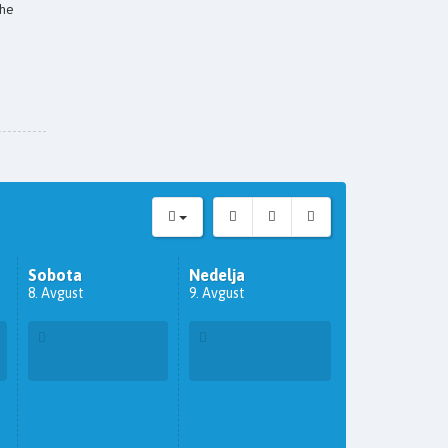
the
Sobota
Nedelja
8. Avgust
9. Avgust