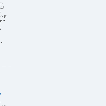
čni
užil
,
«, je
ja –
i
0
..
6
a