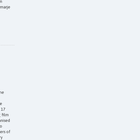
in
Šmarje
the
se
 17
 film
anised
to
ers of
ry