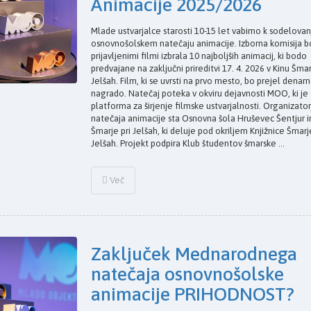
Animacije 2025/2026
Mlade ustvarjalce starosti 10-15 let vabimo k sodelovan
osnovnošolskem natečaju animacije. Izborna komisija 
prijavljenimi filmi izbrala 10 najboljših animacij, ki bodo
predvajane na zaključni prireditvi 17. 4. 2026 v Kinu Šmar
Jelšah. Film, ki se uvrsti na prvo mesto, bo prejel denar
nagrado. Natečaj poteka v okviru dejavnosti MOO, ki je
platforma za širjenje filmske ustvarjalnosti. Organizator
natečaja animacije sta Osnovna šola Hruševec Šentjur i
Šmarje pri Jelšah, ki deluje pod okriljem Knjižnice Šmarje
Jelšah. Projekt podpira Klub študentov šmarske ...
Več
Zaključek Mednarodnega
natečaja osnovnošolske
animacije PRIHODNOST?