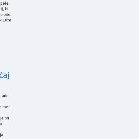
ispele
j, ki
so bile
ključni
čaj
lade
bo med
je pri
no
ja