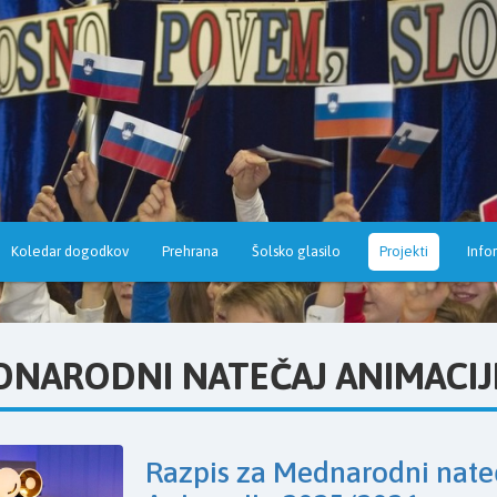
Koledar dogodkov
Prehrana
Šolsko glasilo
Projekti
Info
NARODNI NATEČAJ ANIMACIJ
Razpis za Mednarodni nate