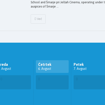
School and Šmarje pri Jelšah Cinema, operating under 
auspices of Šmarje ...
Več
Sreda
Četrtek
Petek
. Avgust
6. Avgust
7. Avgust