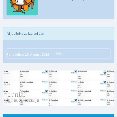
Ni jedilnika za izbrani dan
Več
Ponedeljek, 10. Avgust 2026
Urniki
in nadomeščanja