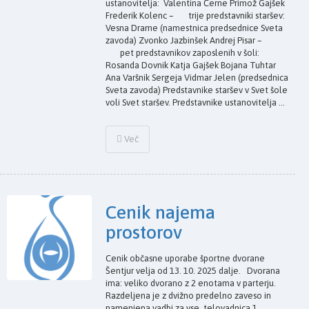
ustanovitelja: Valentina Černe Primož Gajšek
Frederik Kolenc – trije predstavniki staršev:
Vesna Drame (namestnica predsednice Sveta
zavoda) Zvonko Jazbinšek Andrej Pisar –
pet predstavnikov zaposlenih v šoli:
Rosanda Dovnik Katja Gajšek Bojana Tuhtar
Ana Varšnik Sergeja Vidmar Jelen (predsednica
Sveta zavoda) Predstavnike staršev v Svet šole
voli Svet staršev. Predstavnike ustanovitelja ...
Več
Cenik najema
prostorov
Cenik občasne uporabe športne dvorane
Šentjur velja od 13. 10. 2025 dalje. Dvorana
ima: veliko dvorano z 2 enotama v parterju.
Razdeljena je z dvižno predelno zaveso in
namenjena vadbi za vse, telovadnica 1