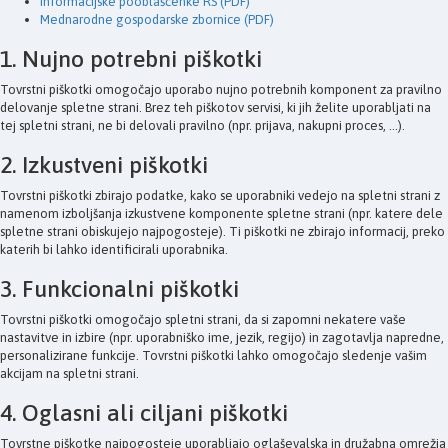
Informacijske pooblaščenke RS (PDF)
Mednarodne gospodarske zbornice (PDF)
1. Nujno potrebni piškotki
Tovrstni piškotki omogočajo uporabo nujno potrebnih komponent za pravilno
delovanje spletne strani. Brez teh piškotov servisi, ki jih želite uporabljati na
tej spletni strani, ne bi delovali pravilno (npr. prijava, nakupni proces, ...).
2. Izkustveni piškotki
Tovrstni piškotki zbirajo podatke, kako se uporabniki vedejo na spletni strani z
namenom izboljšanja izkustvene komponente spletne strani (npr. katere dele
spletne strani obiskujejo najpogosteje). Ti piškotki ne zbirajo informacij, preko
katerih bi lahko identificirali uporabnika.
3. Funkcionalni piškotki
Tovrstni piškotki omogočajo spletni strani, da si zapomni nekatere vaše
nastavitve in izbire (npr. uporabniško ime, jezik, regijo) in zagotavlja napredne,
personalizirane funkcije. Tovrstni piškotki lahko omogočajo sledenje vašim
akcijam na spletni strani.
4. Oglasni ali ciljani piškotki
Tovrstne piškotke najpogosteje uporabljajo oglaševalska in družabna omrežja