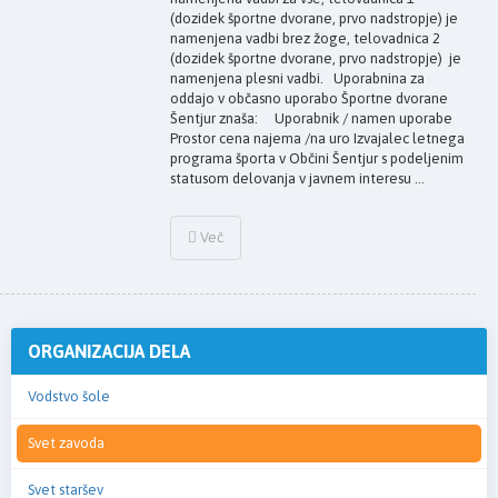
(dozidek športne dvorane, prvo nadstropje) je
namenjena vadbi brez žoge, telovadnica 2
(dozidek športne dvorane, prvo nadstropje) je
namenjena plesni vadbi. Uporabnina za
oddajo v občasno uporabo Športne dvorane
Šentjur znaša: Uporabnik / namen uporabe
Prostor cena najema /na uro Izvajalec letnega
programa športa v Občini Šentjur s podeljenim
statusom delovanja v javnem interesu ...
Več
ORGANIZACIJA DELA
Vodstvo šole
Svet zavoda
Svet staršev