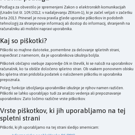
Podlaga za obvestilo je spremenjeni Zakon o elektronskih komunikacijah
(Uradni list št. 109/2012; v nadaljevanju ZEKom-1), ki je začel veljati v začetku
leta 2013. Prinesel je nova pravila glede uporabe piškotkov in podobnih
tehnologij za shranjevanje informacij ali dostop do informacij, shranjenih na
računalniku ali mobilni napravi uporabnika.
Kaj so piškotki?
Piškotki so majhne datoteke, pomembne za delovanje spletnih strani,
največkrat z namenom, da je uporabnikova izkušnja boljša.
Piškotek običajno vsebuje zaporedje črk in številk, ki se naloži na uporabnikov
računalnik, ko ta obišče določeno spletno stran. Ob vsakem ponovnem obisku
bo spletna stran pridobila podatek o naloženem piškotku in uporabnika
prepoznala.
Poleg funkcije izboljšanja uporabniške izkušnje je njihov namen različen.
Piškotki se lahko uporabljajo tudi za analizo vedenja ali prepoznavanje
uporabnikov. Zato ločimo različne vrste piškotkov.
Vrste piškotkov, ki jih uporabljamo na tej
spletni strani
Piškotki, ki jih uporabljamo na tej strani sledijo smernicam: