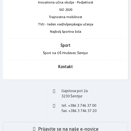
Inovativna učna okolja - Podjetnost
SIO 2020
Trajnostna mobilnost
TVU - teden vseživljenjskega učenja
Najbolj športna šola
Šport
Šport na OŠ Hruševec Šentjur
Kontakt
Gajstova pot 2a
3230 Šentjur
tel. +386 3 746 37 00
fax: +386 3 746 37 20
Prijavite se na naše e-novice