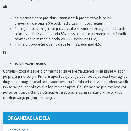
ali
na Nacionalnem preizkusu znanja treh predmetov, ki so bili
preverjani osvojili 20% točk nad državnim povprečjem,
če tega niso dosegli, se jim za vsako srebrno priznanje na državnih
tekmovanjih iz znanja doda 5% in vsako zlato priznanje na državnih
tekmovanjih iz znanja doda 20% k uspehu na NPZ,
in imajo povprečje ocen v devetem razredu nad 4,5.
in
so bili vzorni učenci.
Učiteljski zbor glasuje o primernosti za vsakega učenca, ki je prišel v izbor
po prejšnjih kriterijih. Pri tem upoštevajo ali je učenec dajal pozitiven zgled
drugim, pomagal sošolcem, sodeloval na šolskih prireditvah in tekmovanjih
in vse skupaj dopolnjeval z lepim vedenjem. Če učenec ne prejme več kot
polovice glasov članov učiteljskega zbora, ni vpisan v Zlato knjigo, kljub
izpolnjevanju prejšnjih kriterijev.
ORGANIZACIJA DELA
Vodstvo šole