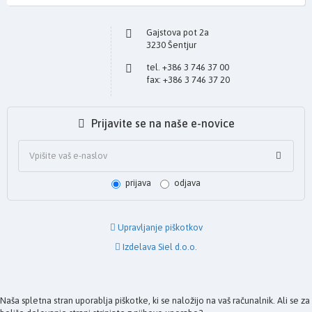
Gajstova pot 2a
3230 Šentjur
tel. +386 3 746 37 00
fax: +386 3 746 37 20
Prijavite se na naše e-novice
prijava
odjava
Upravljanje piškotkov
Izdelava Siel d.o.o.
Naša spletna stran uporablja piškotke, ki se naložijo na vaš računalnik. Ali se za