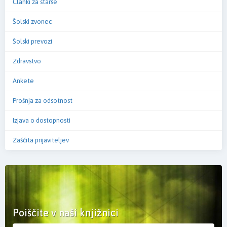
Članki za starše
Šolski zvonec
Šolski prevozi
Zdravstvo
Ankete
Prošnja za odsotnost
Izjava o dostopnosti
Zaščita prijaviteljev
Poiščite v naši knjižnici