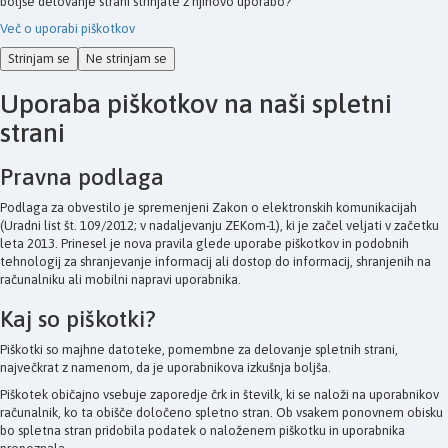
boljše delovanje strani strinjate z njihovo uporabo?
Več o uporabi piškotkov
Strinjam se
Ne strinjam se
Uporaba piškotkov na naši spletni
strani
Pravna podlaga
Podlaga za obvestilo je spremenjeni Zakon o elektronskih komunikacijah
(Uradni list št. 109/2012; v nadaljevanju ZEKom-1), ki je začel veljati v začetku
leta 2013. Prinesel je nova pravila glede uporabe piškotkov in podobnih
tehnologij za shranjevanje informacij ali dostop do informacij, shranjenih na
računalniku ali mobilni napravi uporabnika.
Kaj so piškotki?
Piškotki so majhne datoteke, pomembne za delovanje spletnih strani,
največkrat z namenom, da je uporabnikova izkušnja boljša.
Piškotek običajno vsebuje zaporedje črk in številk, ki se naloži na uporabnikov
računalnik, ko ta obišče določeno spletno stran. Ob vsakem ponovnem obisku
bo spletna stran pridobila podatek o naloženem piškotku in uporabnika