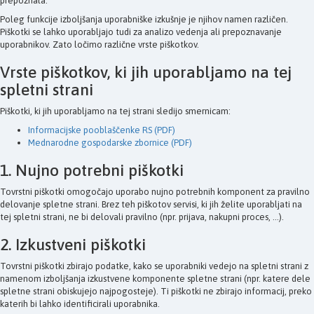
prepoznala.
Poleg funkcije izboljšanja uporabniške izkušnje je njihov namen različen.
Piškotki se lahko uporabljajo tudi za analizo vedenja ali prepoznavanje
uporabnikov. Zato ločimo različne vrste piškotkov.
Vrste piškotkov, ki jih uporabljamo na tej
spletni strani
Piškotki, ki jih uporabljamo na tej strani sledijo smernicam:
Informacijske pooblaščenke RS (PDF)
Mednarodne gospodarske zbornice (PDF)
1. Nujno potrebni piškotki
Tovrstni piškotki omogočajo uporabo nujno potrebnih komponent za pravilno
delovanje spletne strani. Brez teh piškotov servisi, ki jih želite uporabljati na
tej spletni strani, ne bi delovali pravilno (npr. prijava, nakupni proces, ...).
2. Izkustveni piškotki
Tovrstni piškotki zbirajo podatke, kako se uporabniki vedejo na spletni strani z
namenom izboljšanja izkustvene komponente spletne strani (npr. katere dele
spletne strani obiskujejo najpogosteje). Ti piškotki ne zbirajo informacij, preko
katerih bi lahko identificirali uporabnika.