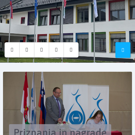
Osnovna
šola
Hruševec
Priznanja in nagrade