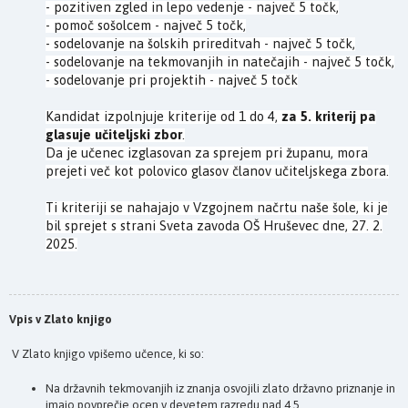
- pozitiven zgled in lepo vedenje - največ 5 točk,
- pomoč sošolcem - največ 5 točk,
- sodelovanje na šolskih prireditvah - največ 5 točk,
- sodelovanje na tekmovanjih in natečajih - največ 5 točk,
- sodelovanje pri projektih - največ 5 točk
Kandidat izpolnjuje kriterije od 1 do 4,
za 5. kriterij pa
glasuje učiteljski zbor
.
Da je učenec izglasovan za sprejem pri županu, mora
prejeti več kot polovico glasov članov učiteljskega zbora.
Ti kriteriji se nahajajo v Vzgojnem načrtu naše šole, ki je
bil sprejet s strani Sveta zavoda OŠ Hruševec dne, 27. 2.
2025.
Vpis v Zlato knjigo
V Zlato knjigo vpišemo učence, ki so:
Na državnih tekmovanjih iz znanja osvojili zlato državno priznanje in
imajo povprečje ocen v devetem razredu nad 4,5.