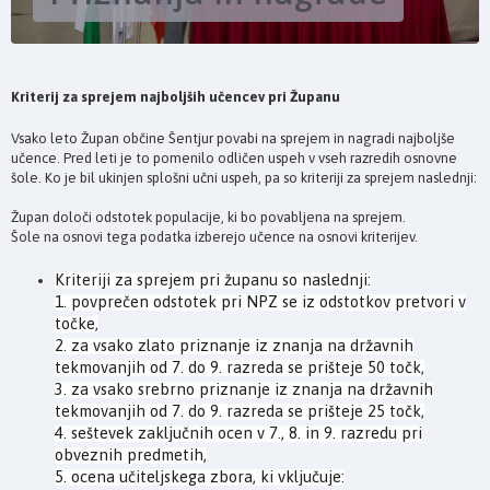
Kriterij za sprejem najboljših učencev pri Županu
Vsako leto Župan občine Šentjur povabi na sprejem in nagradi najboljše
učence. Pred leti je to pomenilo odličen uspeh v vseh razredih osnovne
šole. Ko je bil ukinjen splošni učni uspeh, pa so kriteriji za sprejem naslednji:
Župan določi odstotek populacije, ki bo povabljena na sprejem.
Šole na osnovi tega podatka izberejo učence na osnovi kriterijev.
Kriteriji za sprejem pri županu so naslednji:
1. povprečen odstotek pri NPZ se iz odstotkov pretvori v
točke,
2. za vsako zlato priznanje iz znanja na državnih
tekmovanjih od 7. do 9. razreda se prišteje 50 točk,
3. za vsako srebrno priznanje iz znanja na državnih
tekmovanjih od 7. do 9. razreda se prišteje 25 točk,
4. seštevek zaključnih ocen v 7., 8. in 9. razredu pri
obveznih predmetih,
5. ocena učiteljskega zbora, ki vključuje: