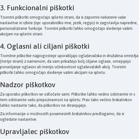
3. Funkcionalni piškotki
Tovrstni piškotki omogočajo spletni strani, da si zapomni nekatere vaše
nastavitve in izbire (npr. uporabniško ime, jezik, regijo) in zagotavlja napredne,
personalizirane funkcije. Tovrstni piškotki lahko omogočajo sledenje vašim
akcijam na spletni strani.
4. Oglasni ali ciljani piškotki
Tovrstne piškotke najpogosteje uporabljajo oglaševalska in družabna omrežja
(tretje strani) z namenom, da vam prikažejo bolj ciljane oglase, omejujejo
ponavljanje oglasov ali merijo učinkovitost oglaševalskih akcij. Tovrstni
piškotki lahko omogočajo sledenje vašim akcijam na spletu.
Nadzor piškotkov
Za uporabo piškotkov se odločate sami. Piškotke lahko vedno odstranite in s
tem odstranite vašo prepoznavnost na spletu. Prav tako večino brskalnikov
lahko nastavite tako, da piškotkov ne shranjujejo.
Za informacije o možnostih posameznih brskalnikov predlagamo, da si
ogledate nastavitve.
Upravljalec piškotkov