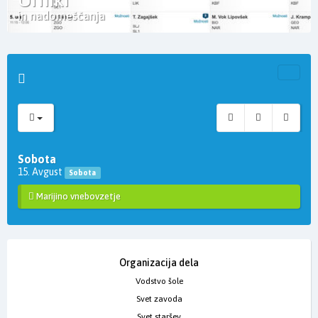
in nadomeščanja
Sobota
15. Avgust
Sobota
Marijino vnebovzetje
Organizacija dela
Vodstvo šole
Svet zavoda
Svet staršev