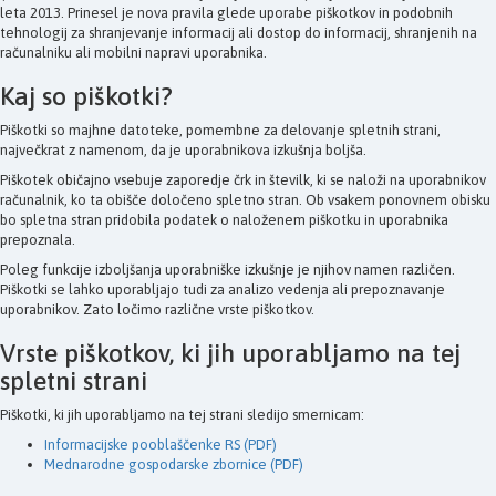
leta 2013. Prinesel je nova pravila glede uporabe piškotkov in podobnih
tehnologij za shranjevanje informacij ali dostop do informacij, shranjenih na
računalniku ali mobilni napravi uporabnika.
Kaj so piškotki?
Piškotki so majhne datoteke, pomembne za delovanje spletnih strani,
največkrat z namenom, da je uporabnikova izkušnja boljša.
Piškotek običajno vsebuje zaporedje črk in številk, ki se naloži na uporabnikov
računalnik, ko ta obišče določeno spletno stran. Ob vsakem ponovnem obisku
bo spletna stran pridobila podatek o naloženem piškotku in uporabnika
prepoznala.
Poleg funkcije izboljšanja uporabniške izkušnje je njihov namen različen.
Piškotki se lahko uporabljajo tudi za analizo vedenja ali prepoznavanje
uporabnikov. Zato ločimo različne vrste piškotkov.
Vrste piškotkov, ki jih uporabljamo na tej
spletni strani
Piškotki, ki jih uporabljamo na tej strani sledijo smernicam:
Informacijske pooblaščenke RS (PDF)
Mednarodne gospodarske zbornice (PDF)