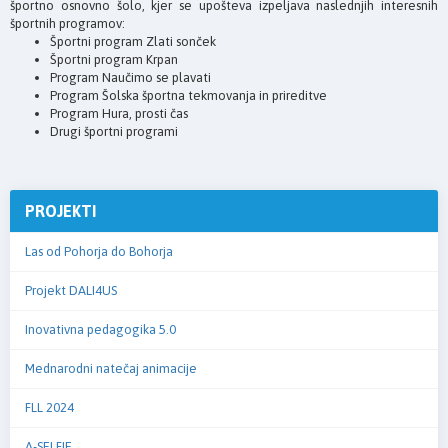
športno osnovno šolo, kjer se u
pošteva izpeljava naslednjih
interesnih
športnih
programov:
Športni program
Zlati sonček
Športni program
Krpan
Program
Naučimo se plavati
Program
Šolska športna tekmovanja in prireditve
Program
Hura, prosti čas
Drugi
športni
programi
PROJEKTI
Las od Pohorja do Bohorja
Projekt DALI4US
Inovativna pedagogika 5.0
Mednarodni natečaj animacije
FLL 2024
A-SELFIE