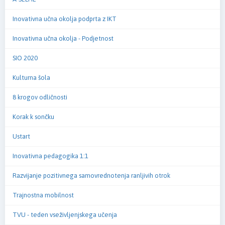
Inovativna učna okolja podprta z IKT
Inovativna učna okolja - Podjetnost
SIO 2020
Kulturna šola
8 krogov odličnosti
Korak k sončku
Ustart
Inovativna pedagogika 1:1
Razvijanje pozitivnega samovrednotenja ranljivih otrok
Trajnostna mobilnost
TVU - teden vseživljenjskega učenja