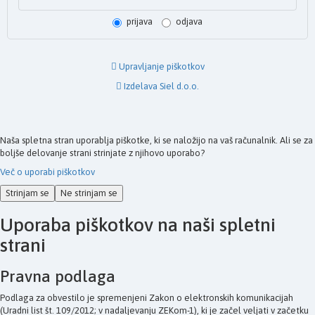
prijava
odjava
Upravljanje piškotkov
Izdelava Siel d.o.o.
Naša spletna stran uporablja piškotke, ki se naložijo na vaš računalnik. Ali se za
boljše delovanje strani strinjate z njihovo uporabo?
Več o uporabi piškotkov
Strinjam se
Ne strinjam se
Uporaba piškotkov na naši spletni
strani
Pravna podlaga
Podlaga za obvestilo je spremenjeni Zakon o elektronskih komunikacijah
(Uradni list št. 109/2012; v nadaljevanju ZEKom-1), ki je začel veljati v začetku