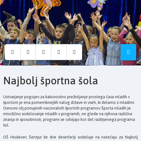
Osnovna
šola
Hruševec
Najbolj športna šola
Ustvarjanje pogojev za kakovostno preživljanje prostega časa mladih s
športom je ena pomembnejših nalog države in vseh, ki delamo z mladimi.
Osnovni cilj ponujenih nacionalnih športnih programov Športa mladih je
množično sodelovanje mladih v programih, ne glede na njihova različna
znanja in sposobnosti, programi se odvijajo kot del razširjenega programa
šol.
OŠ Hruševec Šentjur že dve desetletji sodeluje n
a natečaju
za Najbolj