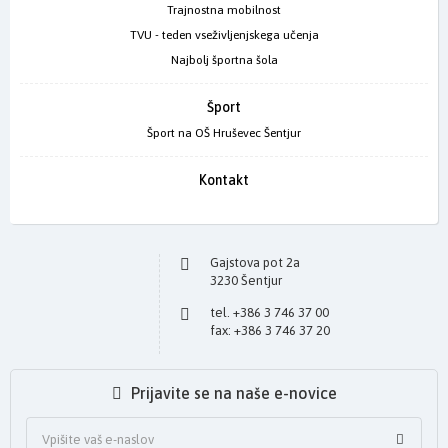
Trajnostna mobilnost
TVU - teden vseživljenjskega učenja
Najbolj športna šola
Šport
Šport na OŠ Hruševec Šentjur
Kontakt
Gajstova pot 2a
3230 Šentjur
tel. +386 3 746 37 00
fax: +386 3 746 37 20
Prijavite se na naše e-novice