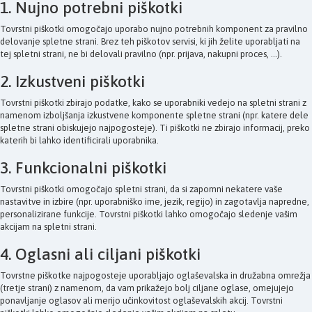
1. Nujno potrebni piškotki
Tovrstni piškotki omogočajo uporabo nujno potrebnih komponent za pravilno
delovanje spletne strani. Brez teh piškotov servisi, ki jih želite uporabljati na
tej spletni strani, ne bi delovali pravilno (npr. prijava, nakupni proces, ...).
2. Izkustveni piškotki
Tovrstni piškotki zbirajo podatke, kako se uporabniki vedejo na spletni strani z
namenom izboljšanja izkustvene komponente spletne strani (npr. katere dele
spletne strani obiskujejo najpogosteje). Ti piškotki ne zbirajo informacij, preko
katerih bi lahko identificirali uporabnika.
3. Funkcionalni piškotki
Tovrstni piškotki omogočajo spletni strani, da si zapomni nekatere vaše
nastavitve in izbire (npr. uporabniško ime, jezik, regijo) in zagotavlja napredne,
personalizirane funkcije. Tovrstni piškotki lahko omogočajo sledenje vašim
akcijam na spletni strani.
4. Oglasni ali ciljani piškotki
Tovrstne piškotke najpogosteje uporabljajo oglaševalska in družabna omrežja
(tretje strani) z namenom, da vam prikažejo bolj ciljane oglase, omejujejo
ponavljanje oglasov ali merijo učinkovitost oglaševalskih akcij. Tovrstni