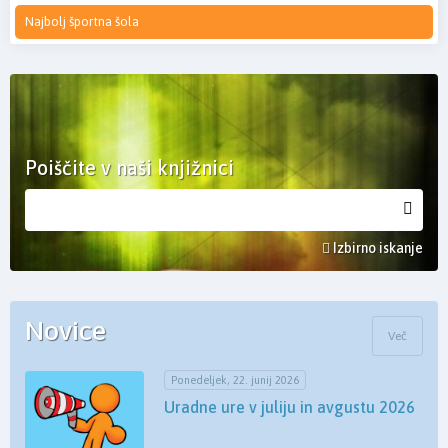
Najbolj športna šola
Poiščite v naši knjižnici
Izbirno iskanje
Novice
Več
Ponedeljek, 22. junij 2026
Uradne ure v juliju in avgustu 2026