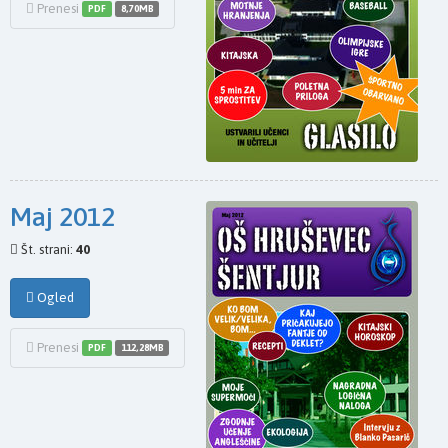
Prenesi
PDF
8,70MB
Maj 2012
Št. strani:
40
Ogled
Prenesi
PDF
112,28MB