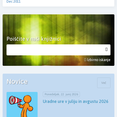
Dec 2011
Poiščite v naši knjižnici
Izbirno iskanje
Novice
Več
Ponedeljek, 22. junij 2026
Uradne ure v juliju in avgustu 2026