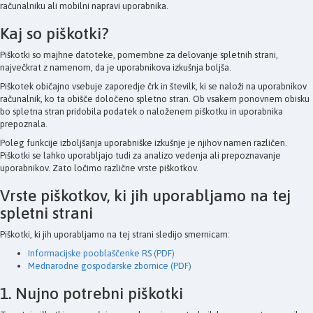
računalniku ali mobilni napravi uporabnika.
Kaj so piškotki?
Piškotki so majhne datoteke, pomembne za delovanje spletnih strani,
največkrat z namenom, da je uporabnikova izkušnja boljša.
Piškotek običajno vsebuje zaporedje črk in številk, ki se naloži na uporabnikov
računalnik, ko ta obišče določeno spletno stran. Ob vsakem ponovnem obisku
bo spletna stran pridobila podatek o naloženem piškotku in uporabnika
prepoznala.
Poleg funkcije izboljšanja uporabniške izkušnje je njihov namen različen.
Piškotki se lahko uporabljajo tudi za analizo vedenja ali prepoznavanje
uporabnikov. Zato ločimo različne vrste piškotkov.
Vrste piškotkov, ki jih uporabljamo na tej
spletni strani
Piškotki, ki jih uporabljamo na tej strani sledijo smernicam:
Informacijske pooblaščenke RS (PDF)
Mednarodne gospodarske zbornice (PDF)
1. Nujno potrebni piškotki