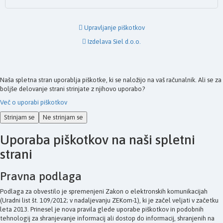
Upravljanje piškotkov
Izdelava Siel d.o.o.
Naša spletna stran uporablja piškotke, ki se naložijo na vaš računalnik. Ali se za
boljše delovanje strani strinjate z njihovo uporabo?
Več o uporabi piškotkov
Strinjam se
Ne strinjam se
Uporaba piškotkov na naši spletni
strani
Pravna podlaga
Podlaga za obvestilo je spremenjeni Zakon o elektronskih komunikacijah
(Uradni list št. 109/2012; v nadaljevanju ZEKom-1), ki je začel veljati v začetku
leta 2013. Prinesel je nova pravila glede uporabe piškotkov in podobnih
tehnologij za shranjevanje informacij ali dostop do informacij, shranjenih na