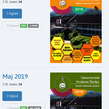
Št. strani:
34
Ogled
Prenesi
PDF
6,36MB
Maj 2019
Št. strani:
34
Ogled
Prenesi
PDF
145,11MB