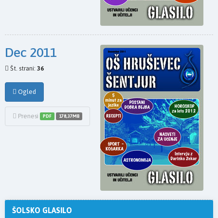
Dec 2011
Št. strani:
36
Ogled
Prenesi
PDF
178,37MB
ŠOLSKO GLASILO