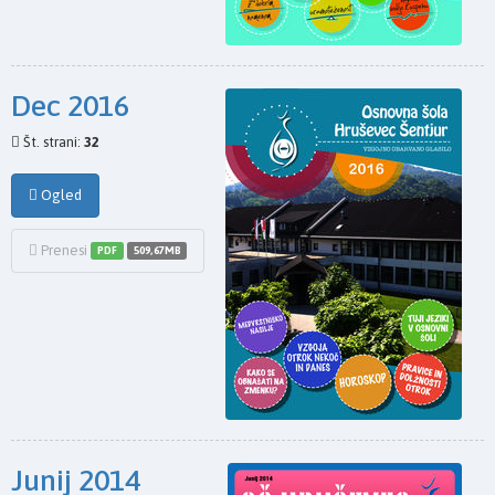
Dec 2016
Št. strani:
32
Ogled
Prenesi
PDF
509,67MB
Junij 2014