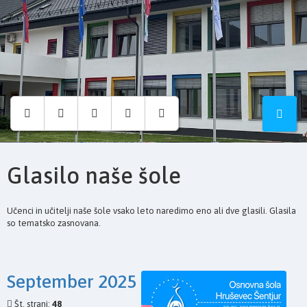
Osnovna
šola
Hruševec
Glasilo naše šole
Učenci in učitelji naše šole vsako leto naredimo eno ali dve glasili. Glasila
so tematsko zasnovana.
September 2025
Št. strani:
48