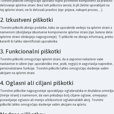
Tovrstni piškotki omogočajo uporabo nujno potrebnih komponent za pravilno
delovanje spletne strani. Brez teh piškotov servisi, ki jih želite uporabljati na
tej spletni strani, ne bi delovali pravilno (npr. prijava, nakupni proces, ...).
2. Izkustveni piškotki
Tovrstni piškotki zbirajo podatke, kako se uporabniki vedejo na spletni strani z
namenom izboljšanja izkustvene komponente spletne strani (npr. katere dele
spletne strani obiskujejo najpogosteje). Ti piškotki ne zbirajo informacij, preko
katerih bi lahko identificirali uporabnika.
3. Funkcionalni piškotki
Tovrstni piškotki omogočajo spletni strani, da si zapomni nekatere vaše
nastavitve in izbire (npr. uporabniško ime, jezik, regijo) in zagotavlja napredne,
personalizirane funkcije. Tovrstni piškotki lahko omogočajo sledenje vašim
akcijam na spletni strani.
4. Oglasni ali ciljani piškotki
Tovrstne piškotke najpogosteje uporabljajo oglaševalska in družabna omrežja
(tretje strani) z namenom, da vam prikažejo bolj ciljane oglase, omejujejo
ponavljanje oglasov ali merijo učinkovitost oglaševalskih akcij. Tovrstni
piškotki lahko omogočajo sledenje vašim akcijam na spletu.