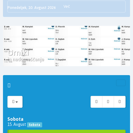
Več
Ponedeljek, 10. Avgust 2026
Urniki
in nadomeščanja
Sobota
15. Avgust
Sobota