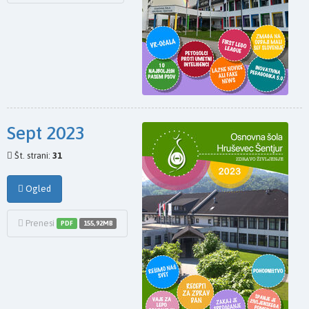
Sept 2023
Št. strani:
31
Ogled
Prenesi
PDF
155,92MB