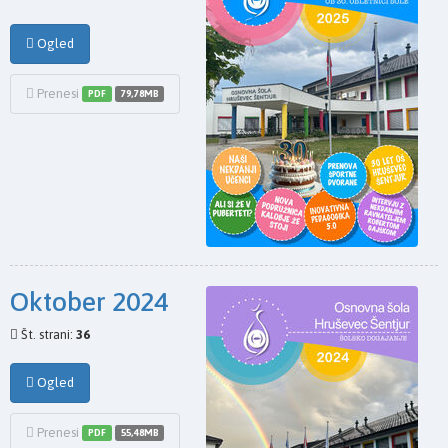
Ogled
Prenesi
PDF
79,78MB
Oktober 2024
Št. strani:
36
Ogled
Prenesi
PDF
55,48MB