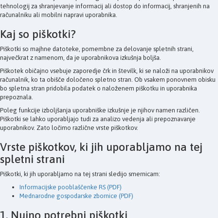
tehnologij za shranjevanje informacij ali dostop do informacij, shranjenih na
računalniku ali mobilni napravi uporabnika.
Kaj so piškotki?
Piškotki so majhne datoteke, pomembne za delovanje spletnih strani,
največkrat z namenom, da je uporabnikova izkušnja boljša.
Piškotek običajno vsebuje zaporedje črk in številk, ki se naloži na uporabnikov
računalnik, ko ta obišče določeno spletno stran. Ob vsakem ponovnem obisku
bo spletna stran pridobila podatek o naloženem piškotku in uporabnika
prepoznala.
Poleg funkcije izboljšanja uporabniške izkušnje je njihov namen različen.
Piškotki se lahko uporabljajo tudi za analizo vedenja ali prepoznavanje
uporabnikov. Zato ločimo različne vrste piškotkov.
Vrste piškotkov, ki jih uporabljamo na tej
spletni strani
Piškotki, ki jih uporabljamo na tej strani sledijo smernicam:
Informacijske pooblaščenke RS (PDF)
Mednarodne gospodarske zbornice (PDF)
1. Nujno potrebni piškotki