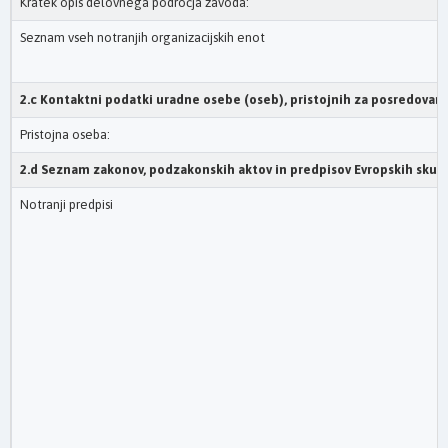
Kratek opis delovnega področja zavoda:
Seznam vseh notranjih organizacijskih enot
2.c Kontaktni podatki uradne osebe (oseb), pristojnih za posredovan
Pristojna oseba:
2.d Seznam zakonov, podzakonskih aktov in predpisov Evropskih skup
Notranji predpisi