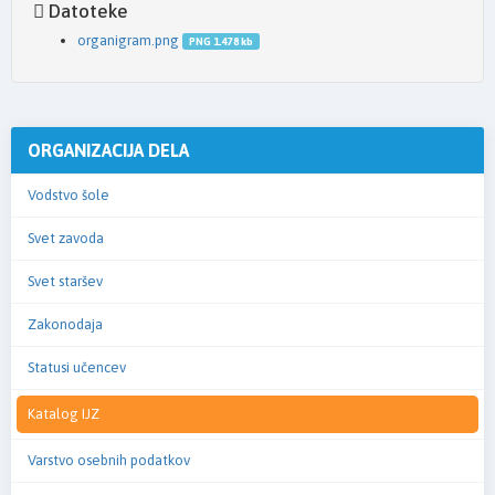
Datoteke
organigram.png
PNG 1.478 kb
ORGANIZACIJA DELA
Vodstvo šole
Svet zavoda
Svet staršev
Zakonodaja
Statusi učencev
Katalog IJZ
Varstvo osebnih podatkov