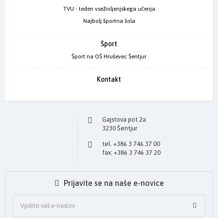
TVU - teden vseživljenjskega učenja
Najbolj športna šola
Šport
Šport na OŠ Hruševec Šentjur
Kontakt
Gajstova pot 2a
3230 Šentjur
tel. +386 3 746 37 00
fax: +386 3 746 37 20
Prijavite se na naše e-novice