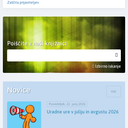
Zaščita prijaviteljev
Poiščite v naši knjižnici
Izbirno iskanje
Novice
Več
Ponedeljek, 22. junij 2026
Uradne ure v juliju in avgustu 2026