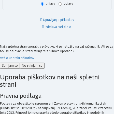
prijava
odjava
Upravljanje piškotkov
Izdelava Siel d.o.o.
Naša spletna stran uporablja piškotke, ki se naložijo na vaš računalnik. Ali se za
boljše delovanje strani strinjate z njihovo uporabo?
Več o uporabi piškotkov
Strinjam se
Ne strinjam se
Uporaba piškotkov na naši spletni
strani
Pravna podlaga
Podlaga za obvestilo je spremenjeni Zakon o elektronskih komunikacijah
(Uradni list št. 109/2012; v nadaljevanju ZEKom-1), ki je začel veljati v začetku
leta 2013. Prinesel je nova pravila glede uporabe piškotkov in podobnih