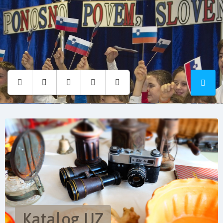
Osnovna
šola
Hruševec
Katalog IJZ