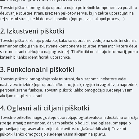
Tovrstni piškotki omogočajo uporabo nujno potrebnih komponent za pravilno
delovanje spletne strani. Brez teh piškotov servisi, ki jih želite uporabljati na
tej spletni strani, ne bi delovali pravilno (npr. prijava, nakupni proces, ...).
2. Izkustveni piškotki
Tovrstni piškotki zbirajo podatke, kako se uporabniki vedejo na spletni strani z
namenom izboljšanja izkustvene komponente spletne strani (npr. katere dele
spletne strani obiskujejo najpogosteje). Ti piškotki ne zbirajo informacij, preko
katerih bi lahko identificirali uporabnika.
3. Funkcionalni piškotki
Tovrstni piškotki omogočajo spletni strani, da si zapomni nekatere vaše
nastavitve in izbire (npr. uporabniško ime, jezik, regijo) in zagotavlja napredne,
personalizirane funkcije. Tovrstni piškotki lahko omogočajo sledenje vašim
akcijam na spletni strani.
4. Oglasni ali ciljani piškotki
Tovrstne piškotke najpogosteje uporabljajo oglaševalska in družabna omrežja
(tretje strani) z namenom, da vam prikažejo bolj ciljane oglase, omejujejo
ponavljanje oglasov ali merijo učinkovitost oglaševalskih akcij. Tovrstni
piškotki lahko omogočajo sledenje vašim akcijam na spletu.