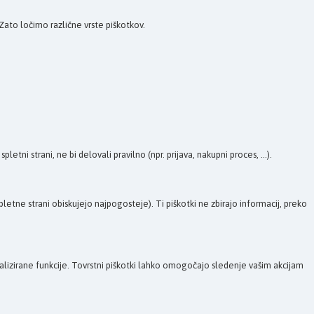
Zato ločimo različne vrste piškotkov.
tni strani, ne bi delovali pravilno (npr. prijava, nakupni proces, ...).
etne strani obiskujejo najpogosteje). Ti piškotki ne zbirajo informacij, preko
onalizirane funkcije. Tovrstni piškotki lahko omogočajo sledenje vašim akcijam