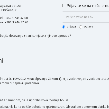
Prijavite se na naše e-n
Gajstova pot 2a
3230 Šentjur
tel. +386 3 746 37 00
fax: +386 3 746 37 20
prijava
odjava
a boljše delovanje strani strinjate z njihovo uporabo?
ni
 list št. 109/2012; v nadaljevanju ZEKom-1), ki je začel veljati v začetku leta
li mobilni napravi uporabnika.
at z namenom, da je uporabnikova izkušnja boljša.
ov računalnik, ko ta obišče določeno spletno stran. Ob vsakem ponovnem obisku 