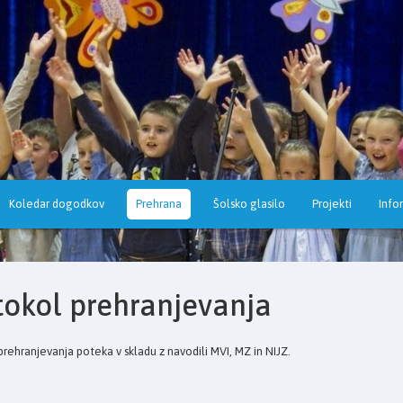
Koledar dogodkov
Prehrana
Šolsko glasilo
Projekti
Info
tokol prehranjevanja
prehranjevanja poteka v skladu z navodili MVI, MZ in NIJZ.