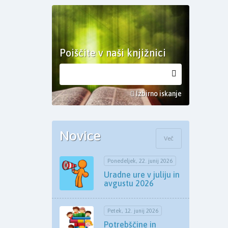
Poiščite v naši knjižnici
Izbirno iskanje
Novice
Več
Ponedeljek, 22. junij 2026
Uradne ure v juliju in
avgustu 2026
Petek, 12. junij 2026
Potrebščine in