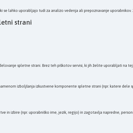
tki se lahko uporabljajo tudi za analizo vedenja ali prepoznavanje uporabnikov. 
etni strani
e spletne strani. Brez teh piškotov servisi, ki jih želite uporabljati na tej sple
z namenom izboljšanja izkustvene komponente spletne strani (npr. katere dele spl
tve in izbire (npr. uporabniško ime, jezik, regijo) in zagotavlja napredne, pers