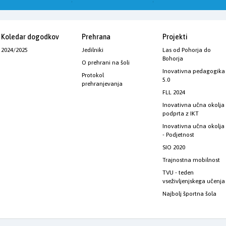
Koledar dogodkov
Prehrana
Projekti
2024/2025
Jedilniki
Las od Pohorja do
Bohorja
O prehrani na šoli
Inovativna pedagogika
Protokol
5.0
prehranjevanja
FLL 2024
Inovativna učna okolja
podprta z IKT
Inovativna učna okolja
- Podjetnost
SIO 2020
Trajnostna mobilnost
TVU - teden
vseživljenjskega učenja
Najbolj športna šola