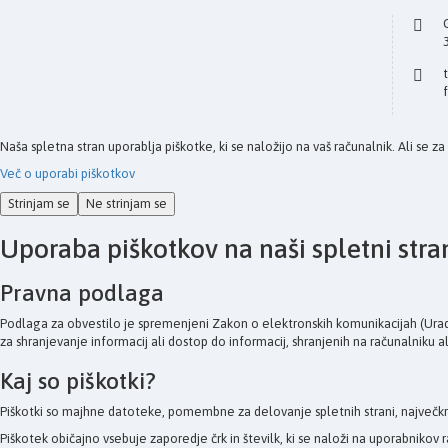
Naša spletna stran uporablja piškotke, ki se naložijo na vaš računalnik. Ali se z
Več o uporabi piškotkov
Strinjam se
Ne strinjam se
Uporaba piškotkov na naši spletni stra
Pravna podlaga
Podlaga za obvestilo je spremenjeni Zakon o elektronskih komunikacijah (Uradni
za shranjevanje informacij ali dostop do informacij, shranjenih na računalniku a
Kaj so piškotki?
Piškotki so majhne datoteke, pomembne za delovanje spletnih strani, največkr
Piškotek običajno vsebuje zaporedje črk in številk, ki se naloži na uporabnik