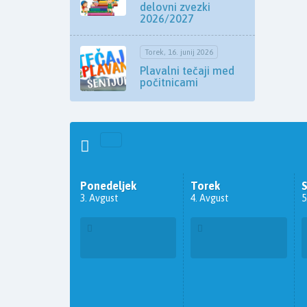
delovni zvezki
2026/2027
Torek, 16. junij 2026
Plavalni tečaji med
počitnicami
Ponedeljek
Torek
3. Avgust
4. Avgust
5