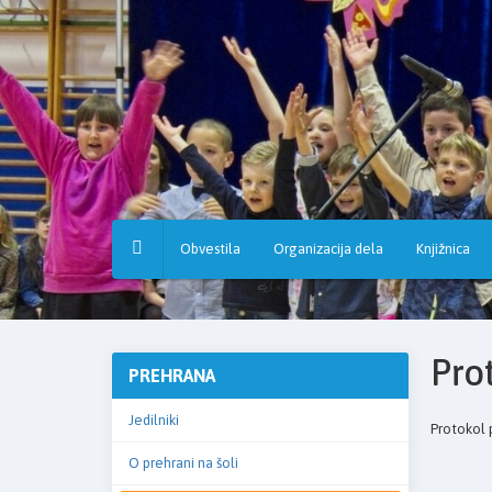
Osnovna
šola
Hruševec
Obvestila
Organizacija dela
Knjižnica
Pro
PREHRANA
Jedilniki
Protokol 
O prehrani na šoli