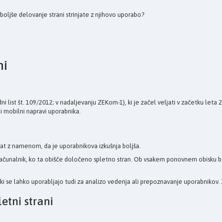
a boljše delovanje strani strinjate z njihovo uporabo?
ni
 list št. 109/2012; v nadaljevanju ZEKom-1), ki je začel veljati v začetku leta
li mobilni napravi uporabnika.
at z namenom, da je uporabnikova izkušnja boljša.
ov računalnik, ko ta obišče določeno spletno stran. Ob vsakem ponovnem obisku 
tki se lahko uporabljajo tudi za analizo vedenja ali prepoznavanje uporabnikov. 
etni strani