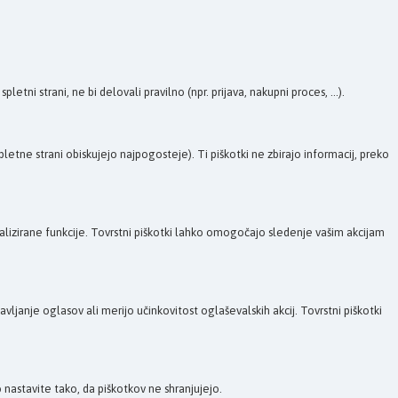
tni strani, ne bi delovali pravilno (npr. prijava, nakupni proces, ...).
etne strani obiskujejo najpogosteje). Ti piškotki ne zbirajo informacij, preko
onalizirane funkcije. Tovrstni piškotki lahko omogočajo sledenje vašim akcijam
janje oglasov ali merijo učinkovitost oglaševalskih akcij. Tovrstni piškotki
nastavite tako, da piškotkov ne shranjujejo.