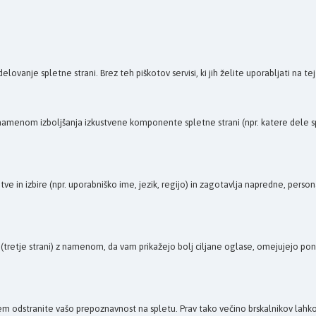
e spletne strani. Brez teh piškotov servisi, ki jih želite uporabljati na tej sple
z namenom izboljšanja izkustvene komponente spletne strani (npr. katere dele spl
tve in izbire (npr. uporabniško ime, jezik, regijo) in zagotavlja napredne, pers
retje strani) z namenom, da vam prikažejo bolj ciljane oglase, omejujejo ponavl
m odstranite vašo prepoznavnost na spletu. Prav tako večino brskalnikov lahko 