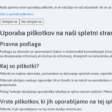
Naša spletna stran uporablja piškotke, ki se naložijo na vaš računalnik. Ali se z
Več o uporabi piškotkov
Strinjam se
Ne strinjam se
Uporaba piškotkov na naši spletni stra
Pravna podlaga
Podlaga za obvestilo je spremenjeni Zakon o elektronskih komunikacijah (Uradni
za shranjevanje informacij ali dostop do informacij, shranjenih na računalniku a
Kaj so piškotki?
Piškotki so majhne datoteke, pomembne za delovanje spletnih strani, največkr
Piškotek običajno vsebuje zaporedje črk in številk, ki se naloži na uporabnik
prepoznala.
Poleg funkcije izboljšanja uporabniške izkušnje je njihov namen različen. Piško
Vrste piškotkov, ki jih uporabljamo na tej spl
Piškotki, ki jih uporabljamo na tej strani sledijo smernicam: