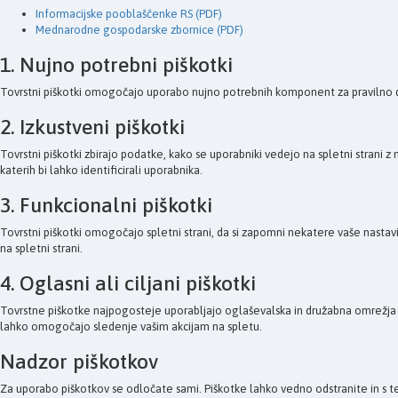
Informacijske pooblaščenke RS (PDF)
Mednarodne gospodarske zbornice (PDF)
1. Nujno potrebni piškotki
Tovrstni piškotki omogočajo uporabo nujno potrebnih komponent za pravilno delovanj
2. Izkustveni piškotki
Tovrstni piškotki zbirajo podatke, kako se uporabniki vedejo na spletni strani 
katerih bi lahko identificirali uporabnika.
3. Funkcionalni piškotki
Tovrstni piškotki omogočajo spletni strani, da si zapomni nekatere vaše nastavi
na spletni strani.
4. Oglasni ali ciljani piškotki
Tovrstne piškotke najpogosteje uporabljajo oglaševalska in družabna omrežja (t
lahko omogočajo sledenje vašim akcijam na spletu.
Nadzor piškotkov
Za uporabo piškotkov se odločate sami. Piškotke lahko vedno odstranite in s te