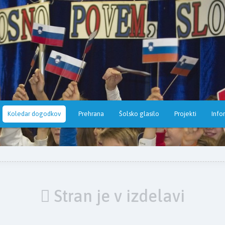
Koledar dogodkov
Prehrana
Šolsko glasilo
Projekti
Info
Stran je v izdelavi