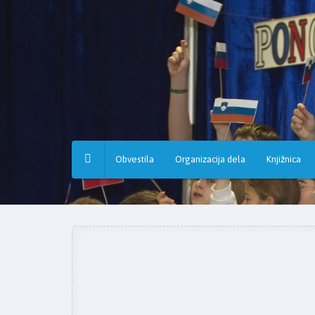
Osnovna
šola
Hruševec
Obvestila
Organizacija dela
Knjižnica