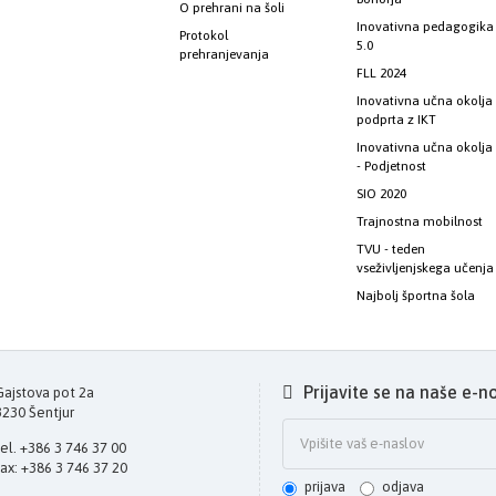
O prehrani na šoli
Inovativna pedagogika
Protokol
5.0
prehranjevanja
FLL 2024
Inovativna učna okolja
podprta z IKT
Inovativna učna okolja
- Podjetnost
SIO 2020
Trajnostna mobilnost
TVU - teden
vseživljenjskega učenja
Najbolj športna šola
Prijavite se na naše e-n
Gajstova pot 2a
3230 Šentjur
tel. +386 3 746 37 00
fax: +386 3 746 37 20
prijava
odjava