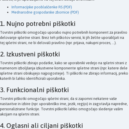
Informacijske pooblaščenke RS (PDF)
Mednarodne gospodarske zbornice (PDF)
1. Nujno potrebni piškotki
Tovrstni piškotki omogočajo uporabo nujno potrebnih komponent za pravilno
delovanje spletne strani. Brez teh piškotov servisi, ki jih želite uporabljati na
tej spletni strani, ne bi delovali pravilno (npr. prijava, nakupni proces, ...).
2. Izkustveni piškotki
Tovrstni piškotki zbirajo podatke, kako se uporabniki vedejo na spletni strani z
namenom izboljšanja izkustvene komponente spletne strani (npr. katere dele
spletne strani obiskujejo najpogosteje). Ti piškotki ne zbirajo informacij, preko
katerih bi lahko identificirali uporabnika.
3. Funkcionalni piškotki
Tovrstni piškotki omogočajo spletni strani, da si zapomni nekatere vaše
nastavitve in izbire (npr. uporabniško ime, jezik, regijo) in zagotavlja napredne,
personalizirane funkcije. Tovrstni piškotki lahko omogočajo sledenje vašim
akcijam na spletni strani.
4. Oglasni ali ciljani piškotki