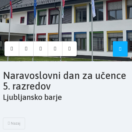
Osnovna
šola
Hruševec
Naravoslovni dan za učence
5. razredov
Ljubljansko barje
Nazaj