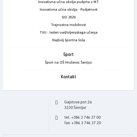
Inovativna učna okolja podprta z IKT
Inovativna učna okolja - Podjetnost
SIO 2020
Trajnostna mobilnost
TVU - teden vseživljenjskega učenja
Najbolj športna šola
Šport
Šport na OŠ Hruševec Šentjur
Kontakt
Gajstova pot 2a
3230 Šentjur
tel. +386 3 746 37 00
fax: +386 3 746 37 20