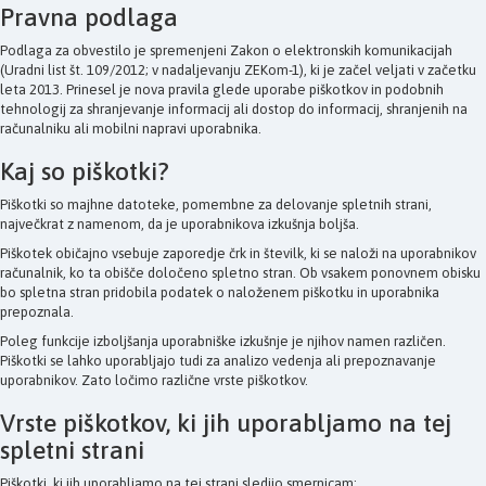
Pravna podlaga
Podlaga za obvestilo je spremenjeni Zakon o elektronskih komunikacijah
(Uradni list št. 109/2012; v nadaljevanju ZEKom-1), ki je začel veljati v začetku
leta 2013. Prinesel je nova pravila glede uporabe piškotkov in podobnih
tehnologij za shranjevanje informacij ali dostop do informacij, shranjenih na
računalniku ali mobilni napravi uporabnika.
Kaj so piškotki?
Piškotki so majhne datoteke, pomembne za delovanje spletnih strani,
največkrat z namenom, da je uporabnikova izkušnja boljša.
Piškotek običajno vsebuje zaporedje črk in številk, ki se naloži na uporabnikov
računalnik, ko ta obišče določeno spletno stran. Ob vsakem ponovnem obisku
bo spletna stran pridobila podatek o naloženem piškotku in uporabnika
prepoznala.
Poleg funkcije izboljšanja uporabniške izkušnje je njihov namen različen.
Piškotki se lahko uporabljajo tudi za analizo vedenja ali prepoznavanje
uporabnikov. Zato ločimo različne vrste piškotkov.
Vrste piškotkov, ki jih uporabljamo na tej
spletni strani
Piškotki, ki jih uporabljamo na tej strani sledijo smernicam: