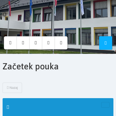
Osnovna
šola
Hruševec
Začetek pouka
Nazaj