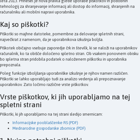
leta 2013. Prinesel je nova pravila glede uporabe piškotkov in podobnih
tehnologij za shranjevanje informacij ali dostop do informacij, shranjenih na
računalniku ali mobilni napravi uporabnika.
Kaj so piškotki?
Piškotki so majhne datoteke, pomembne za delovanje spletnih strani,
največkrat z namenom, da je uporabnikova izkušnja boljša.
Piškotek običajno vsebuje zaporedje črk in številk, ki se naloži na uporabnikov
računalnik, ko ta obišče določeno spletno stran. Ob vsakem ponovnem obisku
bo spletna stran pridobila podatek o naloženem piškotku in uporabnika
prepoznala.
Poleg funkcije izboljšanja uporabniške izkušnje je njihov namen različen.
Piškotki se lahko uporabljajo tudi za analizo vedenja ali prepoznavanje
uporabnikov. Zato ločimo različne vrste piškotkov.
Vrste piškotkov, ki jih uporabljamo na tej
spletni strani
Piškotki, ki jih uporabljamo na tej strani sledijo smernicam:
Informacijske pooblaščenke RS (PDF)
Mednarodne gospodarske zbornice (PDF)