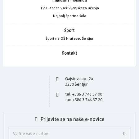
Trajnostna mobilnost
TVU - teden vseživljenjskega učenja
Najbolj športna šola
Šport
Šport na OŠ Hruševec Šentjur
Kontakt
Gajstova pot 2a
3230 Šentjur
tel. +386 3 746 37 00
fax: +386 3 746 37 20
Prijavite se na naše e-novice