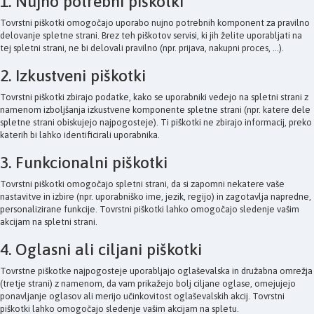
1. Nujno potrebni piškotki
Tovrstni piškotki omogočajo uporabo nujno potrebnih komponent za pravilno
delovanje spletne strani. Brez teh piškotov servisi, ki jih želite uporabljati na
tej spletni strani, ne bi delovali pravilno (npr. prijava, nakupni proces, ...).
2. Izkustveni piškotki
Tovrstni piškotki zbirajo podatke, kako se uporabniki vedejo na spletni strani z
namenom izboljšanja izkustvene komponente spletne strani (npr. katere dele
spletne strani obiskujejo najpogosteje). Ti piškotki ne zbirajo informacij, preko
katerih bi lahko identificirali uporabnika.
3. Funkcionalni piškotki
Tovrstni piškotki omogočajo spletni strani, da si zapomni nekatere vaše
nastavitve in izbire (npr. uporabniško ime, jezik, regijo) in zagotavlja napredne,
personalizirane funkcije. Tovrstni piškotki lahko omogočajo sledenje vašim
akcijam na spletni strani.
4. Oglasni ali ciljani piškotki
Tovrstne piškotke najpogosteje uporabljajo oglaševalska in družabna omrežja
(tretje strani) z namenom, da vam prikažejo bolj ciljane oglase, omejujejo
ponavljanje oglasov ali merijo učinkovitost oglaševalskih akcij. Tovrstni
piškotki lahko omogočajo sledenje vašim akcijam na spletu.