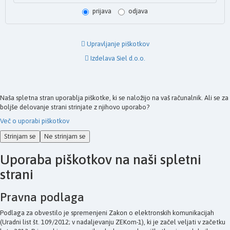
prijava
odjava
Upravljanje piškotkov
Izdelava Siel d.o.o.
Naša spletna stran uporablja piškotke, ki se naložijo na vaš računalnik. Ali se za
boljše delovanje strani strinjate z njihovo uporabo?
Več o uporabi piškotkov
Strinjam se
Ne strinjam se
Uporaba piškotkov na naši spletni
strani
Pravna podlaga
Podlaga za obvestilo je spremenjeni Zakon o elektronskih komunikacijah
(Uradni list št. 109/2012; v nadaljevanju ZEKom-1), ki je začel veljati v začetku