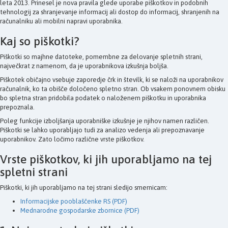
leta 2013. Prinesel je nova pravila glede uporabe piškotkov in podobnih
tehnologij za shranjevanje informacij ali dostop do informacij, shranjenih na
računalniku ali mobilni napravi uporabnika.
Kaj so piškotki?
Piškotki so majhne datoteke, pomembne za delovanje spletnih strani,
največkrat z namenom, da je uporabnikova izkušnja boljša.
Piškotek običajno vsebuje zaporedje črk in številk, ki se naloži na uporabnikov
računalnik, ko ta obišče določeno spletno stran. Ob vsakem ponovnem obisku
bo spletna stran pridobila podatek o naloženem piškotku in uporabnika
prepoznala.
Poleg funkcije izboljšanja uporabniške izkušnje je njihov namen različen.
Piškotki se lahko uporabljajo tudi za analizo vedenja ali prepoznavanje
uporabnikov. Zato ločimo različne vrste piškotkov.
Vrste piškotkov, ki jih uporabljamo na tej
spletni strani
Piškotki, ki jih uporabljamo na tej strani sledijo smernicam:
Informacijske pooblaščenke RS (PDF)
Mednarodne gospodarske zbornice (PDF)