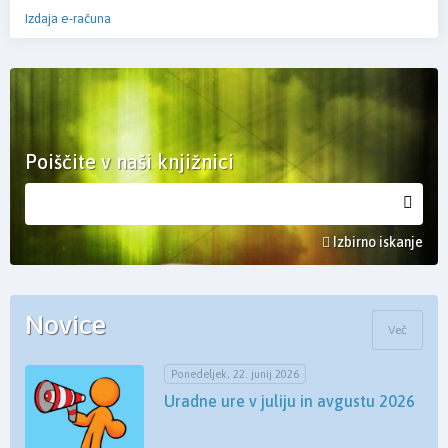
Izdaja e-računa
Poiščite v naši knjižnici
Izbirno iskanje
Novice
Več
Ponedeljek, 22. junij 2026
Uradne ure v juliju in avgustu 2026