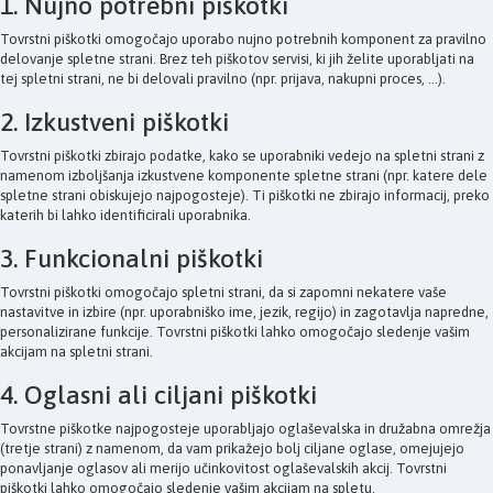
1. Nujno potrebni piškotki
Tovrstni piškotki omogočajo uporabo nujno potrebnih komponent za pravilno
delovanje spletne strani. Brez teh piškotov servisi, ki jih želite uporabljati na
tej spletni strani, ne bi delovali pravilno (npr. prijava, nakupni proces, ...).
2. Izkustveni piškotki
Tovrstni piškotki zbirajo podatke, kako se uporabniki vedejo na spletni strani z
namenom izboljšanja izkustvene komponente spletne strani (npr. katere dele
spletne strani obiskujejo najpogosteje). Ti piškotki ne zbirajo informacij, preko
katerih bi lahko identificirali uporabnika.
3. Funkcionalni piškotki
Tovrstni piškotki omogočajo spletni strani, da si zapomni nekatere vaše
nastavitve in izbire (npr. uporabniško ime, jezik, regijo) in zagotavlja napredne,
personalizirane funkcije. Tovrstni piškotki lahko omogočajo sledenje vašim
akcijam na spletni strani.
4. Oglasni ali ciljani piškotki
Tovrstne piškotke najpogosteje uporabljajo oglaševalska in družabna omrežja
(tretje strani) z namenom, da vam prikažejo bolj ciljane oglase, omejujejo
ponavljanje oglasov ali merijo učinkovitost oglaševalskih akcij. Tovrstni
piškotki lahko omogočajo sledenje vašim akcijam na spletu.