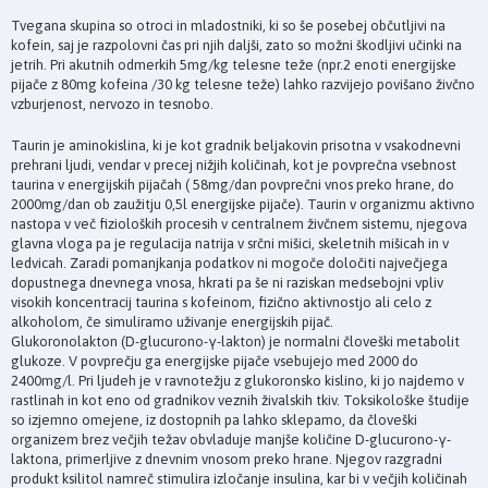
Tvegana skupina so otroci in mladostniki, ki so še posebej občutljivi na
kofein, saj je razpolovni čas pri njih daljši, zato so možni škodljivi učinki na
jetrih. Pri akutnih odmerkih 5mg/kg telesne teže (npr.2 enoti energijske
pijače z 80mg kofeina /30 kg telesne teže) lahko razvijejo povišano živčno
vzburjenost, nervozo in tesnobo.
Taurin je aminokislina, ki je kot gradnik beljakovin prisotna v vsakodnevni
prehrani ljudi, vendar v precej nižjih količinah, kot je povprečna vsebnost
taurina v energijskih pijačah ( 58mg/dan povprečni vnos preko hrane, do
2000mg/dan ob zaužitju 0,5l energijske pijače). Taurin v organizmu aktivno
nastopa v več fizioloških procesih v centralnem živčnem sistemu, njegova
glavna vloga pa je regulacija natrija v srčni mišici, skeletnih mišicah in v
ledvicah. Zaradi pomanjkanja podatkov ni mogoče določiti največjega
dopustnega dnevnega vnosa, hkrati pa še ni raziskan medsebojni vpliv
visokih koncentracij taurina s kofeinom, fizično aktivnostjo ali celo z
alkoholom, če simuliramo uživanje energijskih pijač.
Glukoronolakton (D-glucurono-γ-lakton) je normalni človeški metabolit
glukoze. V povprečju ga energijske pijače vsebujejo med 2000 do
2400mg/l. Pri ljudeh je v ravnotežju z glukoronsko kislino, ki jo najdemo v
rastlinah in kot eno od gradnikov veznih živalskih tkiv. Toksikološke študije
so izjemno omejene, iz dostopnih pa lahko sklepamo, da človeški
organizem brez večjih težav obvladuje manjše količine D-glucurono-γ-
laktona, primerljive z dnevnim vnosom preko hrane. Njegov razgradni
produkt ksilitol namreč stimulira izločanje insulina, kar bi v večjih količinah