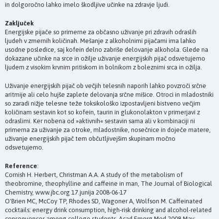
in dolgoročno lahko imelo škodljive učinke na zdravje ljudi.
Zaključek
Energijske pijače so primerne za občasno uživanje pri zdravih odraslih
ljudeh v zmernih količinah. Mešanje z alkoholnimi pijačami ima lahko
usodne posledice, saj kofein delno zabriše delovanje alkohola. Glede na
dokazane učinke na srce in ožilje uživanje energijskih pijač odsvetujemo
ljudem z visokim krvnim pritiskom in bolnikom z boleznimi srca in ožilja.
Uživanje energijskih pijač ob večjih telesnih naporih lahko povzroči srčne
aritmije ali celo hujše zaplete delovanja srčne mišice. Otroci in mladostniki
so zaradi nižje telesne teže toksikološko izpostavljeni bistveno večjim
količinam sestavin kot so kofein, taurin in glukonolakton v primerjavi z
odraslimi. Ker nobena od »aktivnih« sestavin sama ali v kombinaciji ni
primerna za uživanje za otroke, mladostnike, nosečnice in doječe matere,
uživanje energijskih pijač tem občutljivejšim skupinam močno
odsvetujemo.
Reference
:
Cornish H. Herbert, Christman A.A. A study of the metabolism of
theobromine, theophylline and caffeine in man, The Journal of Biological
Chemistry, www.jbc.org 17.junija 2008-06-17
O'Brien MC, McCoy TP, Rhodes SD, Wagoner A, Wolfson M. Caffeinated
cocktails: energy drink consumption, high-risk drinking and alcohol-related
consequences among college students, Acad Emerg Med 2008 May;