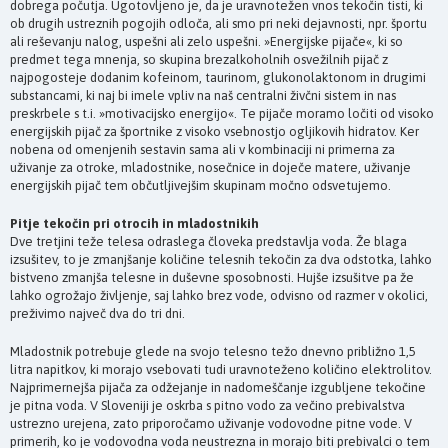
dobrega počutja. Ugotovljeno je, da je uravnotežen vnos tekočin tisti, ki
ob drugih ustreznih pogojih odloča, ali smo pri neki dejavnosti, npr. športu
ali reševanju nalog, uspešni ali zelo uspešni. »Energijske pijače«, ki so
predmet tega mnenja, so skupina brezalkoholnih osvežilnih pijač z
najpogosteje dodanim kofeinom, taurinom, glukonolaktonom in drugimi
substancami, ki naj bi imele vpliv na naš centralni živčni sistem in nas
preskrbele s t.i. »motivacijsko energijo«. Te pijače moramo ločiti od visoko
energijskih pijač za športnike z visoko vsebnostjo ogljikovih hidratov. Ker
nobena od omenjenih sestavin sama ali v kombinaciji ni primerna za
uživanje za otroke, mladostnike, nosečnice in doječe matere, uživanje
energijskih pijač tem občutljivejšim skupinam močno odsvetujemo.
Pitje tekočin pri otrocih in mladostnikih
Dve tretjini teže telesa odraslega človeka predstavlja voda. Že blaga
izsušitev, to je zmanjšanje količine telesnih tekočin za dva odstotka, lahko
bistveno zmanjša telesne in duševne sposobnosti. Hujše izsušitve pa že
lahko ogrožajo življenje, saj lahko brez vode, odvisno od razmer v okolici,
preživimo največ dva do tri dni.
Mladostnik potrebuje glede na svojo telesno težo dnevno približno 1,5
litra napitkov, ki morajo vsebovati tudi uravnoteženo količino elektrolitov.
Najprimernejša pijača za odžejanje in nadomeščanje izgubljene tekočine
je pitna voda. V Sloveniji je oskrba s pitno vodo za večino prebivalstva
ustrezno urejena, zato priporočamo uživanje vodovodne pitne vode. V
primerih, ko je vodovodna voda neustrezna in morajo biti prebivalci o tem