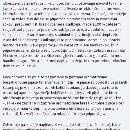
obveščeni, pa za mladostnike priporočamo upoštevanje navodil lokalne
javno zdravstvene ustanove oziroma uživanje ustekleničene pitne vode.
Mineralna voda je za mladostnike prav tako ustrezna. Od pijač, ki vsebujejo
sadni in zelenjavni delež, se priporočajo predvsem sadni in zelenjavni
sokovi, predvsem tisti brez dodanega sladkorja. Pijače s 100 % deležem
sadja ali zelenjave nosijo oznako sok (juice), sokovi z dodatkom vode in
sladkorja pa nektar. V nasprotju s sadnimi sokovi imajo sadni sirupi zelo
visok delež dodanega sladkorja, zato priporočamo, da se jih ob uporabi
močno razredči. Zelo priporočljivi so sveže iztisnjeni sadni sokovi, ki jih
pripravimo sami. Za žejo se priporočajo tudi nesladkani zeliščni in sadni čaji.
Mleko vsebuje relativno veliko energije in hranil, zato ga uvrščamo med
hranilno bogata živila in ne med napitke za žejo. Nujno potrebno tekočino
dobi telo tudi z živili.
Manj primerne za pitje so negazirane in gazirane aromatizirane
brezalkoholne pijače ter aromatizirani čaji. Te pijače so pogosto vir praznih
kalorij, saj je v njih, razen velikih količin dodanega sladkorja, za telo le
redko kaj uporabnega. Večje količine sladkorjev v teh pijačah se hitro
absorbirajo iz črevesja in povzročajo neželene hitre dvige glukoze v krvi.
»Lahke« negazirane in gazirane aromatizirane brezalkoholne pijače sicer
vsebujejo manj kalorij, imajo pa dodana umetna sladila (npr. aspartam,
ciklamat), ki v večjih količinah za mladostnike niso priporočljiva.
Odsvetuje pa se pitje napitkov, ki vsebujejo kofein (različne kole), kavo,
pravi čaj, energijske in izotonične napitke ter napitke s kakršnokoli, tudi