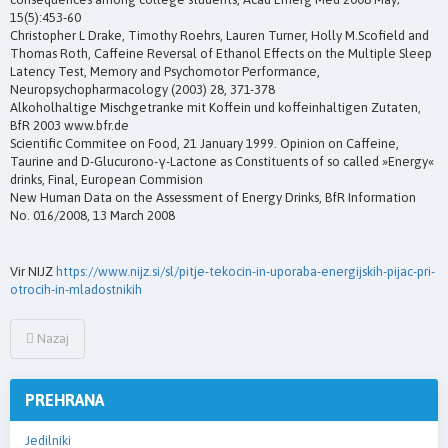
15(5):453-60
Christopher L Drake, Timothy Roehrs, Lauren Turner, Holly M.Scofield and
Thomas Roth, Caffeine Reversal of Ethanol Effects on the Multiple Sleep
Latency Test, Memory and Psychomotor Performance,
Neuropsychopharmacology (2003) 28, 371-378
Alkoholhaltige Mischgetranke mit Koffein und koffeinhaltigen Zutaten,
BfR 2003 www.bfr.de
Scientific Commitee on Food, 21 January 1999. Opinion on Caffeine,
Taurine and D-Glucurono-γ-Lactone as Constituents of so called »Energy«
drinks, Final, European Commision
New Human Data on the Assessment of Energy Drinks, BfR Information
No. 016/2008, 13 March 2008
Vir NIJZ
https://www.nijz.si/sl/pitje-tekocin-in-uporaba-energijskih-pijac-pri-
otrocih-in-mladostnikih
Nazaj
PREHRANA
Jedilniki