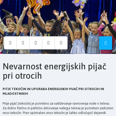
Osnovna
šola
Hruševec
Nevarnost energijskih pijač
pri otrocih
PITJE TEKOČIN IN UPORABA ENERGIJSKIH PIJAČ PRI OTROCIH IN
MLADOSTNIKIH
Pitje pijač (tekočin) je potrebno za vzdrževanje ravnovesja vode v telesu.
Za dobro fizično in psihično delovanje našega telesa je potreben zadosten
vnos tekočin. Prav optimalen vnos tekočin je lahko odločujoč dejavnik