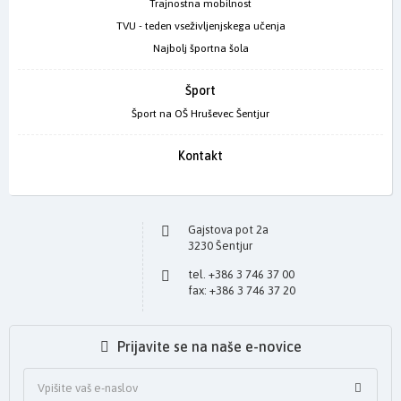
Trajnostna mobilnost
TVU - teden vseživljenjskega učenja
Najbolj športna šola
Šport
Šport na OŠ Hruševec Šentjur
Kontakt
Gajstova pot 2a
3230 Šentjur
tel. +386 3 746 37 00
fax: +386 3 746 37 20
Prijavite se na naše e-novice