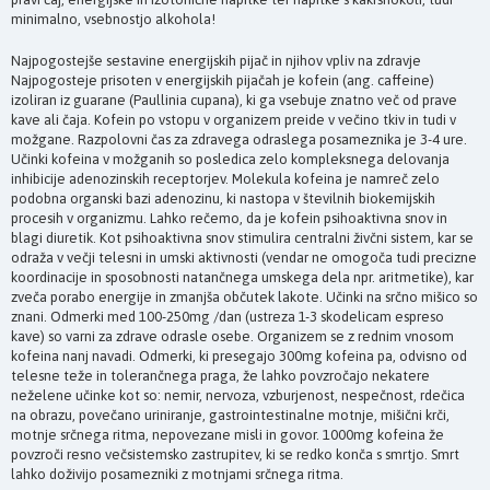
minimalno, vsebnostjo alkohola!
Najpogostejše sestavine energijskih pijač in njihov vpliv na zdravje
Najpogosteje prisoten v energijskih pijačah je kofein (ang. caffeine)
izoliran iz guarane (Paullinia cupana), ki ga vsebuje znatno več od prave
kave ali čaja. Kofein po vstopu v organizem preide v večino tkiv in tudi v
možgane. Razpolovni čas za zdravega odraslega posameznika je 3-4 ure.
Učinki kofeina v možganih so posledica zelo kompleksnega delovanja
inhibicije adenozinskih receptorjev. Molekula kofeina je namreč zelo
podobna organski bazi adenozinu, ki nastopa v številnih biokemijskih
procesih v organizmu. Lahko rečemo, da je kofein psihoaktivna snov in
blagi diuretik. Kot psihoaktivna snov stimulira centralni živčni sistem, kar se
odraža v večji telesni in umski aktivnosti (vendar ne omogoča tudi precizne
koordinacije in sposobnosti natančnega umskega dela npr. aritmetike), kar
zveča porabo energije in zmanjša občutek lakote. Učinki na srčno mišico so
znani. Odmerki med 100-250mg /dan (ustreza 1-3 skodelicam espreso
kave) so varni za zdrave odrasle osebe. Organizem se z rednim vnosom
kofeina nanj navadi. Odmerki, ki presegajo 300mg kofeina pa, odvisno od
telesne teže in tolerančnega praga, že lahko povzročajo nekatere
neželene učinke kot so: nemir, nervoza, vzburjenost, nespečnost, rdečica
na obrazu, povečano uriniranje, gastrointestinalne motnje, mišični krči,
motnje srčnega ritma, nepovezane misli in govor. 1000mg kofeina že
povzroči resno večsistemsko zastrupitev, ki se redko konča s smrtjo. Smrt
lahko doživijo posamezniki z motnjami srčnega ritma.