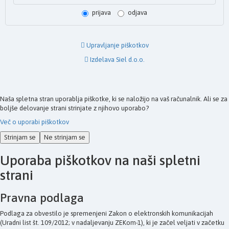
prijava
odjava
Upravljanje piškotkov
Izdelava Siel d.o.o.
Naša spletna stran uporablja piškotke, ki se naložijo na vaš računalnik. Ali se za
boljše delovanje strani strinjate z njihovo uporabo?
Več o uporabi piškotkov
Strinjam se
Ne strinjam se
Uporaba piškotkov na naši spletni
strani
Pravna podlaga
Podlaga za obvestilo je spremenjeni Zakon o elektronskih komunikacijah
(Uradni list št. 109/2012; v nadaljevanju ZEKom-1), ki je začel veljati v začetku