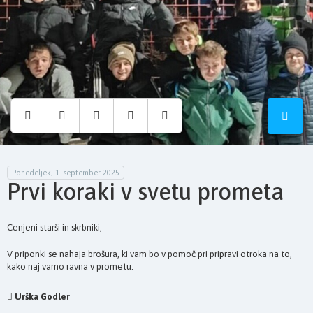
Osnovna
šola
Hruševec
Ponedeljek, 1. september 2025
Prvi koraki v svetu prometa
Cenjeni starši in skrbniki,
V priponki se nahaja brošura, ki vam bo v pomoč pri pripravi otroka na to,
kako naj varno ravna v prometu.
Urška Godler