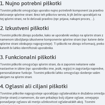
1. Nujno potrebni piškotki
Tovrstni piškotki omogočajo uporabo nujno potrebnih komponent za pravilno
delovanje spletne strani. Brez teh piškotov servisi, ki jih želite uporabljati na
tej spletni strani, ne bi delovali pravilno (npr. prijava, nakupni proces, ...).
2. Izkustveni piškotki
Tovrstni piškotki zbirajo podatke, kako se uporabniki vedejo na spletni strani z
namenom izboljšanja izkustvene komponente spletne strani (npr. katere dele
spletne strani obiskujejo najpogosteje). Ti piškotki ne zbirajo informacij, preko
katerih bi lahko identificirali uporabnika.
3. Funkcionalni piškotki
Tovrstni piškotki omogočajo spletni strani, da si zapomni nekatere vaše
nastavitve in izbire (npr. uporabniško ime, jezik, regijo) in zagotavlja napredne,
personalizirane funkcije. Tovrstni piškotki lahko omogočajo sledenje vašim
akcijam na spletni strani.
4. Oglasni ali ciljani piškotki
Tovrstne piškotke najpogosteje uporabljajo oglaševalska in družabna omrežja
(tretje strani) z namenom, da vam prikažejo bolj ciljane oglase, omejujejo
ponavljanje oglasov ali merijo učinkovitost oglaševalskih akcij. Tovrstni