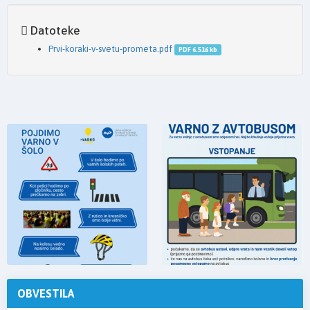
Datoteke
Prvi-koraki-v-svetu-prometa.pdf
PDF 6.516 kb
OBVESTILA