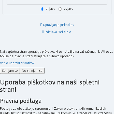
prijava
odjava
Upravljanje piškotkov
Izdelava Siel d.o.o.
Naša spletna stran uporablja piškotke, ki se naložijo na vaš računalnik. Ali se za
boljše delovanje strani strinjate z njihovo uporabo?
Več o uporabi piškotkov
Strinjam se
Ne strinjam se
Uporaba piškotkov na naši spletni
strani
Pravna podlaga
Podlaga za obvestilo je spremenjeni Zakon o elektronskih komunikacijah
(Uradni list št. 109/2012; v nadaljevanju ZEKom-1), ki je začel veljati v začetku