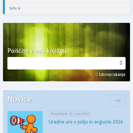
Safe.si
Poiščite v naši knjižnici
Izbirno iskanje
Novice
Več
Ponedeljek, 22. junij 2026
Uradne ure v juliju in avgustu 2026