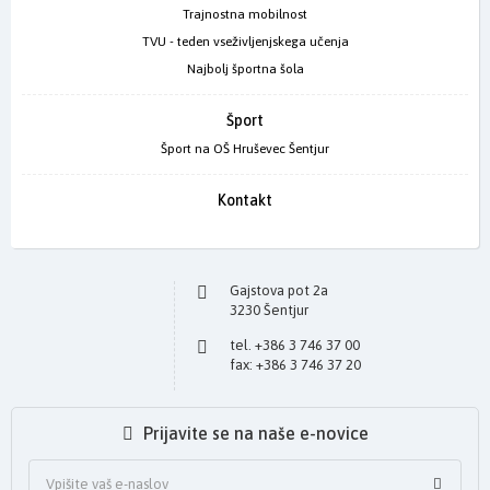
Trajnostna mobilnost
TVU - teden vseživljenjskega učenja
Najbolj športna šola
Šport
Šport na OŠ Hruševec Šentjur
Kontakt
Gajstova pot 2a
3230 Šentjur
tel. +386 3 746 37 00
fax: +386 3 746 37 20
Prijavite se na naše e-novice