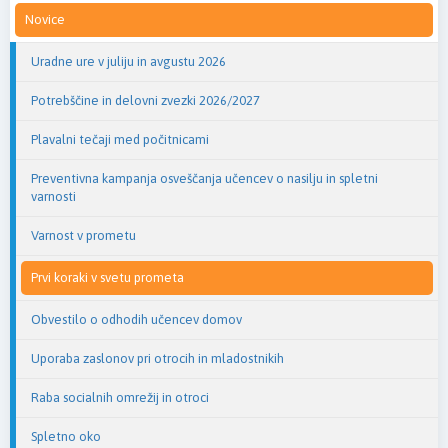
Novice
Uradne ure v juliju in avgustu 2026
Potrebščine in delovni zvezki 2026/2027
Plavalni tečaji med počitnicami
Preventivna kampanja osveščanja učencev o nasilju in spletni
varnosti
Varnost v prometu
Prvi koraki v svetu prometa
Obvestilo o odhodih učencev domov
Uporaba zaslonov pri otrocih in mladostnikih
Raba socialnih omrežij in otroci
Spletno oko