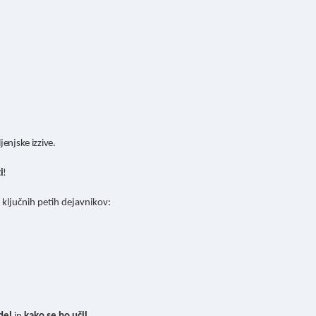
jenjske izzive.
i
!
 ključnih petih dejavnikov: