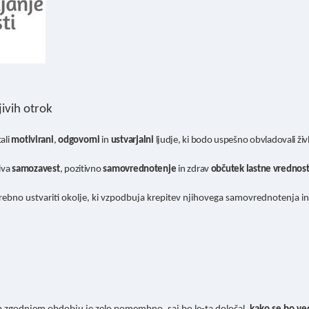
ivih otrok
tali
motivirani
,
odgovorni
in
ustvarjalni
ljudje, ki bodo uspešno obvladovali živl
iva
samozavest
, pozitivno
samovrednotenje
in zdrav
občutek lastne vrednost
trebno ustvariti okolje, ki vzpodbuja krepitev njihovega samovrednotenja in