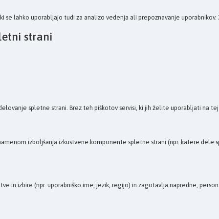
tki se lahko uporabljajo tudi za analizo vedenja ali prepoznavanje uporabnikov. 
etni strani
e spletne strani. Brez teh piškotov servisi, ki jih želite uporabljati na tej sple
z namenom izboljšanja izkustvene komponente spletne strani (npr. katere dele spl
tve in izbire (npr. uporabniško ime, jezik, regijo) in zagotavlja napredne, pers