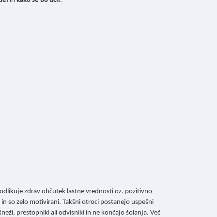
del
in
kako se bo učil
.
 odlikuje zdrav občutek lastne vrednosti oz. pozitivno
 in so zelo motivirani. Takšni otroci postanejo uspešni
eži, prestopniki ali odvisniki in ne končajo šolanja. Več