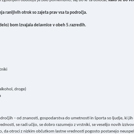
m zgodnjem obdobju je zelo pomembno, saj bo le-ta določal,
kako se bo ve
 ranljivih otrok so zajeta prav vsa ta področja.
delo) bom izvajala delavnice v obeh 5.razredih.
niki
alkohol, droge)
a
dročjih – od znanosti, gospodarstva do umetnosti in športa so ljudje, ki jih
dnosti, se radi učijo, se dobro razumejo z vrstniki, se veselijo novih izzivov
ejo, da otroci z nizkim občutkom lastne vrednosti pogosto postanejo neuspešn