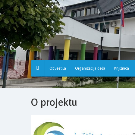
Osnovna
šola
Hruševec
Obvestila
Organizacija dela
Knjižnica
O projektu