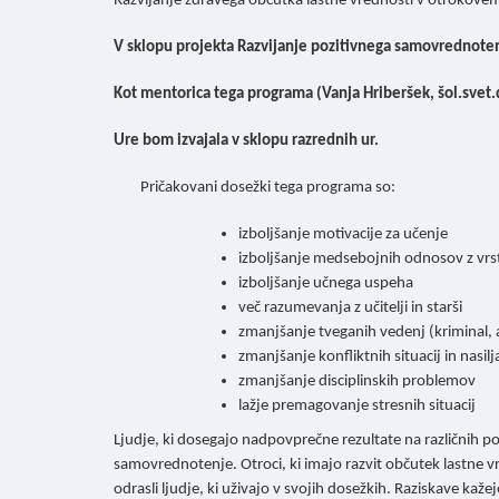
Razvijanje zdravega občutka lastne vrednosti v otrokove
V sklopu projekta Razvijanje pozitivnega samovrednotenja
Kot mentorica tega programa (Vanja Hriberšek, šol.svet.
Ure bom izvajala v sklopu razrednih ur.
Pričakovani dosežki tega programa so:
izboljšanje motivacije za učenje
izboljšanje medsebojnih odnosov z vrst
izboljšanje učnega uspeha
več razumevanja z učitelji in starši
zmanjšanje tveganih vedenj (kriminal, 
zmanjšanje konfliktnih situacij in nasilj
zmanjšanje disciplinskih problemov
lažje premagovanje stresnih situacij
Ljudje, ki dosegajo nadpovprečne rezultate na različnih po
samovrednotenje. Otroci, ki imajo razvit občutek lastne vre
odrasli ljudje, ki uživajo v svojih dosežkih. Raziskave kaž