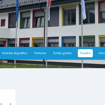
Koledar dogodkov
Prehrana
Šolsko glasilo
Projekti
Info