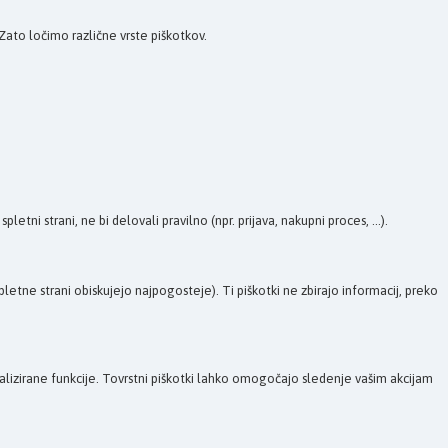
Zato ločimo različne vrste piškotkov.
tni strani, ne bi delovali pravilno (npr. prijava, nakupni proces, ...).
etne strani obiskujejo najpogosteje). Ti piškotki ne zbirajo informacij, preko
onalizirane funkcije. Tovrstni piškotki lahko omogočajo sledenje vašim akcijam