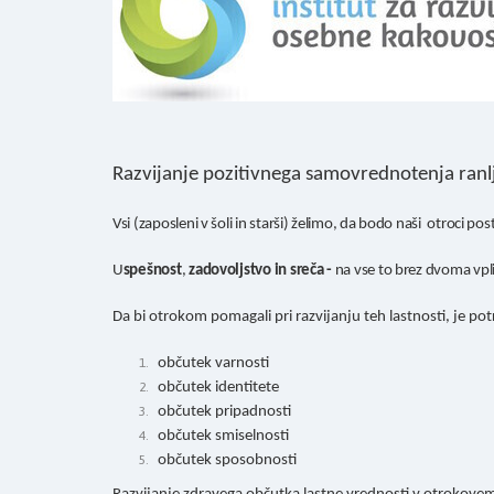
Razvijanje pozitivnega samovrednotenja ranlj
Vsi (zaposleni v šoli in starši) želimo, da bodo naši otroci pos
U
spešnost
,
zadovoljstvo in sreča -
na vse to brez dvoma vpl
Da bi otrokom pomagali pri razvijanju teh lastnosti, je po
občutek varnosti
občutek identitete
občutek pripadnosti
občutek smiselnosti
občutek sposobnosti