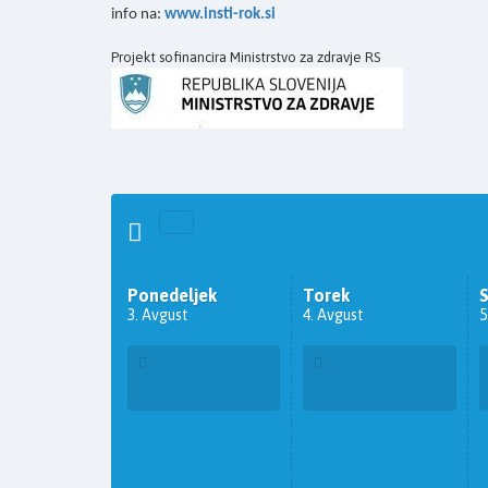
info na:
www.insti-rok.si
Projekt sofinancira Ministrstvo za zdravje RS
Ponedeljek
Torek
3. Avgust
4. Avgust
5