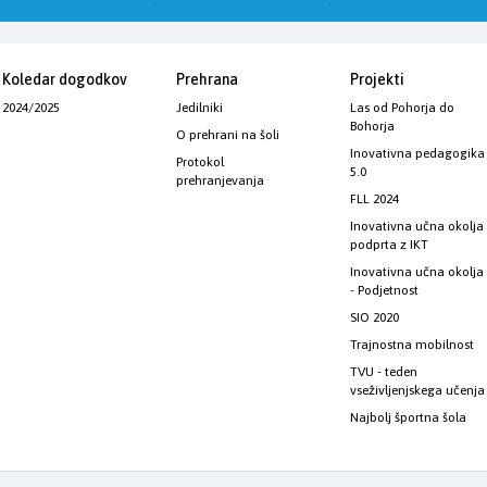
Koledar dogodkov
Prehrana
Projekti
2024/2025
Jedilniki
Las od Pohorja do
Bohorja
O prehrani na šoli
Inovativna pedagogika
Protokol
5.0
prehranjevanja
FLL 2024
Inovativna učna okolja
podprta z IKT
Inovativna učna okolja
- Podjetnost
SIO 2020
Trajnostna mobilnost
TVU - teden
vseživljenjskega učenja
Najbolj športna šola