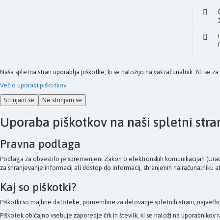
Naša spletna stran uporablja piškotke, ki se naložijo na vaš računalnik. Ali se z
Več o uporabi piškotkov
Strinjam se
Ne strinjam se
Uporaba piškotkov na naši spletni stra
Pravna podlaga
Podlaga za obvestilo je spremenjeni Zakon o elektronskih komunikacijah (Uradni
za shranjevanje informacij ali dostop do informacij, shranjenih na računalniku a
Kaj so piškotki?
Piškotki so majhne datoteke, pomembne za delovanje spletnih strani, največkr
Piškotek običajno vsebuje zaporedje črk in številk, ki se naloži na uporabnik