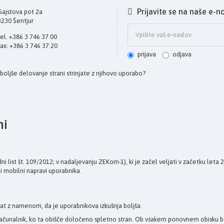
Prijavite se na naše e-n
Gajstova pot 2a
3230 Šentjur
tel. +386 3 746 37 00
fax: +386 3 746 37 20
prijava
odjava
a boljše delovanje strani strinjate z njihovo uporabo?
ni
 list št. 109/2012; v nadaljevanju ZEKom-1), ki je začel veljati v začetku leta
li mobilni napravi uporabnika.
at z namenom, da je uporabnikova izkušnja boljša.
ov računalnik, ko ta obišče določeno spletno stran. Ob vsakem ponovnem obisku 