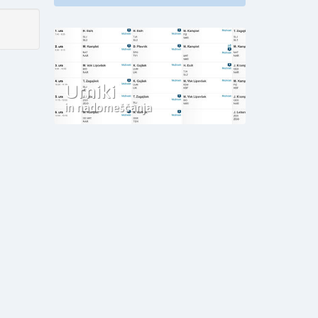
Urniki
in nadomeščanja