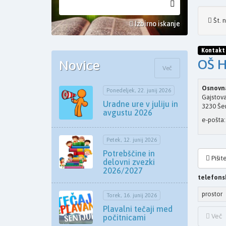
Št. 
Izbirno iskanje
Kontakt
OŠ H
Novice
Več
Osnovna
Ponedeljek, 22. junij 2026
Gajstova
Uradne ure v juliju in
3230 Šen
avgustu 2026
e-pošta
Petek, 12. junij 2026
Potrebščine in
Piši
delovni zvezki
2026/2027
telefons
prostor
Torek, 16. junij 2026
Plavalni tečaji med
Več
počitnicami