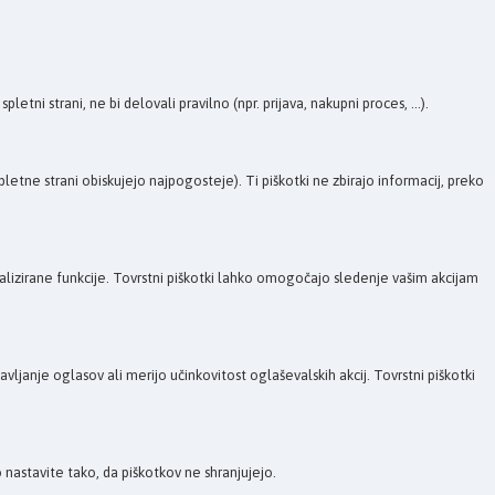
tni strani, ne bi delovali pravilno (npr. prijava, nakupni proces, ...).
etne strani obiskujejo najpogosteje). Ti piškotki ne zbirajo informacij, preko
onalizirane funkcije. Tovrstni piškotki lahko omogočajo sledenje vašim akcijam
janje oglasov ali merijo učinkovitost oglaševalskih akcij. Tovrstni piškotki
nastavite tako, da piškotkov ne shranjujejo.