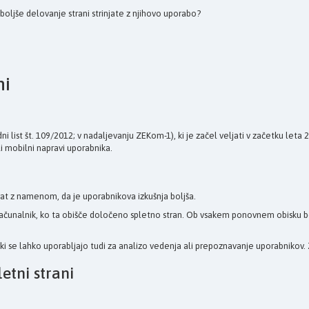
a boljše delovanje strani strinjate z njihovo uporabo?
ni
 list št. 109/2012; v nadaljevanju ZEKom-1), ki je začel veljati v začetku leta
li mobilni napravi uporabnika.
at z namenom, da je uporabnikova izkušnja boljša.
ov računalnik, ko ta obišče določeno spletno stran. Ob vsakem ponovnem obisku 
tki se lahko uporabljajo tudi za analizo vedenja ali prepoznavanje uporabnikov. 
etni strani