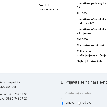
Inovativna pedagogika
Protokol
5.0
prehranjevanja
FLL 2024
Inovativna učna okolja
podprta z IKT
Inovativna učna okolja
- Podjetnost
SIO 2020
Trajnostna mobilnost
TVU - teden
vseživljenjskega učenja
Najbolj športna šola
Prijavite se na naše e-n
Gajstova pot 2a
3230 Šentjur
tel. +386 3 746 37 00
fax: +386 3 746 37 20
prijava
odjava