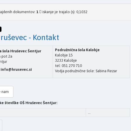
najdenih dokumentov:
1
iskanje je trajalo (s): 0,1032
ruševec - Kontakt
Podružnična šola Kalobje
 šola Hruševec Šentjur
Kalobje 15
 pot 2a
3233 Kalobje
tjur
tel: 051 270 710
:
info@hrusevec.si
Vodja podružnične šole: Sabina Rezar
te nam
ke številke OŠ Hruševec Šentjur:
...