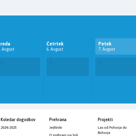
Sreda
Četrtek
Petek
. Avgust
6. Avgust
7. Avgust
Koledar dogodkov
Prehrana
Projekti
2024/2025
Jedilniki
Las od Pohorja do
Bohorja
O prehrani na šoli