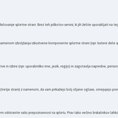
e spletne strani. Brez teh piškotov servisi, ki jih želite uporabljati na tej sple
z namenom izboljšanja izkustvene komponente spletne strani (npr. katere dele spl
tve in izbire (npr. uporabniško ime, jezik, regijo) in zagotavlja napredne, pers
retje strani) z namenom, da vam prikažejo bolj ciljane oglase, omejujejo ponavl
m odstranite vašo prepoznavnost na spletu. Prav tako večino brskalnikov lahko 