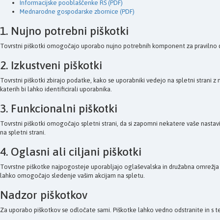
Informacijske pooblaščenke RS (PDF)
Mednarodne gospodarske zbornice (PDF)
1. Nujno potrebni piškotki
Tovrstni piškotki omogočajo uporabo nujno potrebnih komponent za pravilno delovanj
2. Izkustveni piškotki
Tovrstni piškotki zbirajo podatke, kako se uporabniki vedejo na spletni strani 
katerih bi lahko identificirali uporabnika.
3. Funkcionalni piškotki
Tovrstni piškotki omogočajo spletni strani, da si zapomni nekatere vaše nastavi
na spletni strani.
4. Oglasni ali ciljani piškotki
Tovrstne piškotke najpogosteje uporabljajo oglaševalska in družabna omrežja (t
lahko omogočajo sledenje vašim akcijam na spletu.
Nadzor piškotkov
Za uporabo piškotkov se odločate sami. Piškotke lahko vedno odstranite in s te