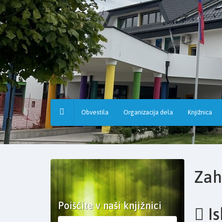
Osnovna
šola
Hruševec
Obvestila
Organizacija dela
Knjižnica
Zah
Poiščite v naši knjižnici
Is