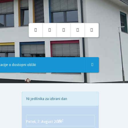
acije o dostopni obliki
Ni jedilnika za izbrani dan
Več
Petek, 7. Avgust 2026