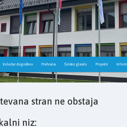
Koledar dogodkov
Prehrana
Šolsko glasilo
Projekti
Inform
tevana stran ne obstaja
kalni niz: