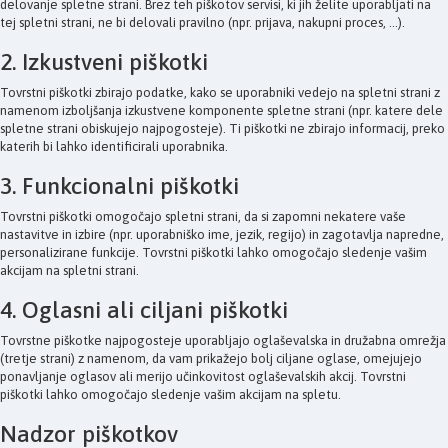
delovanje spletne strani. Brez teh piškotov servisi, ki jih želite uporabljati na
tej spletni strani, ne bi delovali pravilno (npr. prijava, nakupni proces, ...).
2. Izkustveni piškotki
Tovrstni piškotki zbirajo podatke, kako se uporabniki vedejo na spletni strani z
namenom izboljšanja izkustvene komponente spletne strani (npr. katere dele
spletne strani obiskujejo najpogosteje). Ti piškotki ne zbirajo informacij, preko
katerih bi lahko identificirali uporabnika.
3. Funkcionalni piškotki
Tovrstni piškotki omogočajo spletni strani, da si zapomni nekatere vaše
nastavitve in izbire (npr. uporabniško ime, jezik, regijo) in zagotavlja napredne,
personalizirane funkcije. Tovrstni piškotki lahko omogočajo sledenje vašim
akcijam na spletni strani.
4. Oglasni ali ciljani piškotki
Tovrstne piškotke najpogosteje uporabljajo oglaševalska in družabna omrežja
(tretje strani) z namenom, da vam prikažejo bolj ciljane oglase, omejujejo
ponavljanje oglasov ali merijo učinkovitost oglaševalskih akcij. Tovrstni
piškotki lahko omogočajo sledenje vašim akcijam na spletu.
Nadzor piškotkov