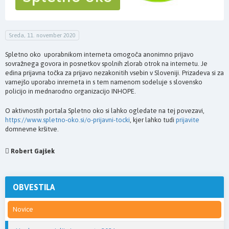
Sreda, 11. november 2020
Spletno oko uporabnikom interneta omogoča anonimno prijavo
sovražnega govora in posnetkov spolnih zlorab otrok na internetu. Je
edina prijavna točka za prijavo nezakonitih vsebin v Sloveniji. Prizadeva si za
varnejšo uporabo inrerneta in s tem namenom sodeluje s slovensko
policijo in mednarodno organizacijo INHOPE.
O aktivnostih portala Spletno oko si lahko ogledate na tej povezavi,
https://www.spletno-oko.si/o-prijavni-tocki
, kjer lahko tudi
prijavite
domnevne kršitve.
Robert Gajšek
OBVESTILA
Novice