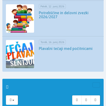
Petek, 12. junij 2026
Potrebščine in delovni zvezki
2026/2027
Torek, 16. junij 2026
Plavalni tečaji med počitnicami