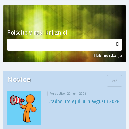
Poiščite v naši knjižnici
Izbirno iskanje
Novice
Več
Ponedeljek, 22. junij 2026
Uradne ure v juliju in avgustu 2026