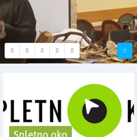
Osnovna
šola
Hruševec
Spletno oko