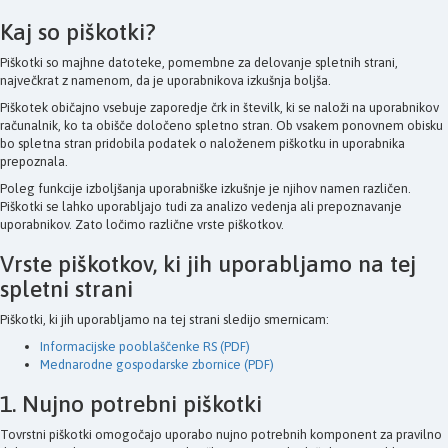
Kaj so piškotki?
Piškotki so majhne datoteke, pomembne za delovanje spletnih strani,
največkrat z namenom, da je uporabnikova izkušnja boljša.
Piškotek običajno vsebuje zaporedje črk in številk, ki se naloži na uporabnikov
računalnik, ko ta obišče določeno spletno stran. Ob vsakem ponovnem obisku
bo spletna stran pridobila podatek o naloženem piškotku in uporabnika
prepoznala.
Poleg funkcije izboljšanja uporabniške izkušnje je njihov namen različen.
Piškotki se lahko uporabljajo tudi za analizo vedenja ali prepoznavanje
uporabnikov. Zato ločimo različne vrste piškotkov.
Vrste piškotkov, ki jih uporabljamo na tej
spletni strani
Piškotki, ki jih uporabljamo na tej strani sledijo smernicam:
Informacijske pooblaščenke RS (PDF)
Mednarodne gospodarske zbornice (PDF)
1. Nujno potrebni piškotki
Tovrstni piškotki omogočajo uporabo nujno potrebnih komponent za pravilno