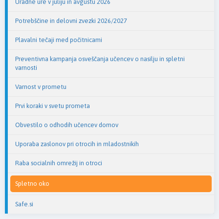
Uradne ure v juliju in avgustu 2026
Potrebščine in delovni zvezki 2026/2027
Plavalni tečaji med počitnicami
Preventivna kampanja osveščanja učencev o nasilju in spletni
varnosti
Varnost v prometu
Prvi koraki v svetu prometa
Obvestilo o odhodih učencev domov
Uporaba zaslonov pri otrocih in mladostnikih
Raba socialnih omrežij in otroci
Spletno oko
Safe.si