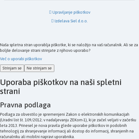
Upravljanje piškotkov
Izdelava Siel d.o.o.
Naša spletna stran uporablja piškotke, ki se naložijo na vaš računalnik. Ali se za
boljše delovanje strani strinjate z njihovo uporabo?
Več o uporabi piškotkov
Strinjam se
Ne strinjam se
Uporaba piškotkov na naši spletni
strani
Pravna podlaga
Podlaga za obvestilo je spremenjeni Zakon o elektronskih komunikacijah
(Uradni list št. 109/2012; v nadaljevanju ZEKom-1), ki je začel veljati v začetku
leta 2013. Prinesel je nova pravila glede uporabe piškotkov in podobnih
tehnologij za shranjevanje informacij ali dostop do informacij, shranjenih na
računalniku ali mobilni napravi uporabnika.