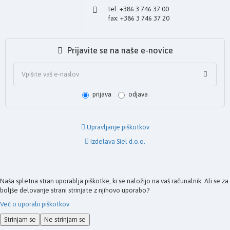
tel. +386 3 746 37 00
fax: +386 3 746 37 20
Prijavite se na naše e-novice
prijava
odjava
Upravljanje piškotkov
Izdelava Siel d.o.o.
Naša spletna stran uporablja piškotke, ki se naložijo na vaš računalnik. Ali se za
boljše delovanje strani strinjate z njihovo uporabo?
Več o uporabi piškotkov
Strinjam se
Ne strinjam se