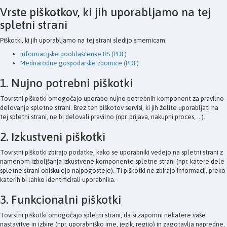
Vrste piškotkov, ki jih uporabljamo na tej
spletni strani
Piškotki, ki jih uporabljamo na tej strani sledijo smernicam:
Informacijske pooblaščenke RS (PDF)
Mednarodne gospodarske zbornice (PDF)
1. Nujno potrebni piškotki
Tovrstni piškotki omogočajo uporabo nujno potrebnih komponent za pravilno
delovanje spletne strani. Brez teh piškotov servisi, ki jih želite uporabljati na
tej spletni strani, ne bi delovali pravilno (npr. prijava, nakupni proces, ...).
2. Izkustveni piškotki
Tovrstni piškotki zbirajo podatke, kako se uporabniki vedejo na spletni strani z
namenom izboljšanja izkustvene komponente spletne strani (npr. katere dele
spletne strani obiskujejo najpogosteje). Ti piškotki ne zbirajo informacij, preko
katerih bi lahko identificirali uporabnika.
3. Funkcionalni piškotki
Tovrstni piškotki omogočajo spletni strani, da si zapomni nekatere vaše
nastavitve in izbire (npr. uporabniško ime, jezik, regijo) in zagotavlja napredne,