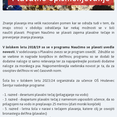
Znanje plavanja ima velik nacionalen pomen kar se odraža tudi v tem, da
imajo otroci v obdobju odraščanja kar nekaj možnosti se v šoli
naučiti plavati. Program Naučimo se plavati zajema plavalne tečaje in
preverjanje znanja plavanja.
V šolskem letu 2018/19 so se v programu Naučimo se plavati uvedle
novosti.
V sodelovanju s Plavalno zvezo se je program osvežil. Združile so
se vsebine in nagrade konjičkov in delfinov, programu so se dodali še
dodatne naloge iz samo reševanja ter za najuspešnejše postavili dodatne
naloge za morskega psa. Najpomembnejša vsebinska novost je ta, da za
osvojitev delfinov ni več časovnih norm.
Šola bo v šolskem letu 2023/24 organizirala za učence OŠ Hruševec
Šentjur naslednje programe:
- 1. razred - deseturni plavalni tečaj (prilagajanje na vodo)
- 3. razred - dvajseturni plavalni tečaj z namenom usposobiti učence, da so
prilagojeni na vodo in preplavajo 25 metrov (zlati morski konjiček)
- 5. razred - letna šola v naravi s tečajem plavanja, katere cilj je osvojiti
bronastega delfina (plavalec)