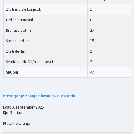
Zlati morski konjiček
1
Delfin pripravnik
0
Bronasti delfin
27
Srebrni delfin
15
Zlati delfin
2
Se nio udeležili/niso plavali
2
Skupaj
47
Preverjanje znanja plavanja v 6. razredu
Kdaj: 3. september 2025
Kje: Šentjur
Plavalno znanje