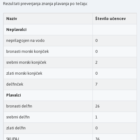
Rezultati preverjanja znanja plavanja po tečaju:
Naziv
Število učencev
Neplavalci
neprilagojen na vodo
0
bronasti morski konjiček
0
srebrni morski konjiček
2
zlati morski konjiček
0
delfinček
7
Plavalci
bronasti delfin
26
srebrni delfin
1
zlati delfin
0
SKUPAJ
36