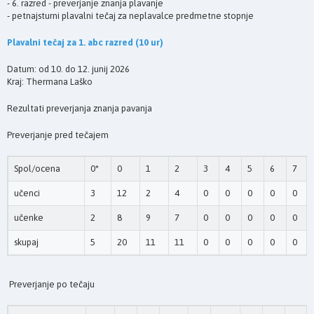
- 6. razred - preverjanje znanja plavanje
- petnajsturni plavalni tečaj za neplavalce predmetne stopnje
Plavalni tečaj za 1. abc razred (10 ur)
Datum: od 10. do 12. junij 2026
Kraj: Thermana Laško
Rezultati preverjanja znanja pavanja
Preverjanje pred tečajem
Spol/ocena
0*
0
1
2
3
4
5
6
7
učenci
3
12
2
4
0
0
0
0
0
učenke
2
8
9
7
0
0
0
0
0
skupaj
5
20
11
11
0
0
0
0
0
Preverjanje po tečaju