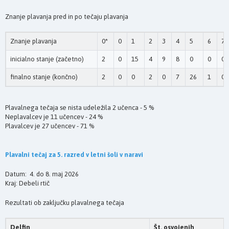
Znanje plavanja pred in po tečaju plavanja
Znanje plavanja
0*
0
1
2
3
4
5
6
7
inicialno stanje (začetno)
2
0
15
4
9
8
0
0
0
finalno stanje (končno)
2
0
0
2
0
7
26
1
0
Plavalnega tečaja se nista udeležila 2 učenca - 5 %
Neplavalcev je 11 učencev - 24 %
Plavalcev je 27 učencev - 71 %
Plavalni tečaj za 5. razred v letni šoli v naravi
Datum: 4. do 8. maj 2026
Kraj: Debeli rtič
Rezultati ob zaključku plavalnega tečaja
Delfin
Št. osvojenih