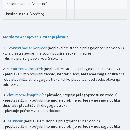
inicialno stanje (začetno)
finalno stanje (končno)
Merila za ocenjevanje znanja plavnja
1.
Bronasti morski konjiček
(neplavalec, stopnja prilagojenosti na vodo 1)
- zna drseti stegnjen na vodni površini z rokami naprej
- drsi na prsih z glavo v vodi 5 sekund
2.
Srebni morski konjiček
(neplavalec, stopnja prilagojenosti na vodo 2)
- preplava 8 m v poljubni tehniki, neprekinjeno, brez vmesnega dotika dna,
roba plavališča ali drugega otroka, lahko plava tudi pod vodo, plavanje
prične v vodi
3.
Zlati morski konjiček
(neplavalec, stopnja prilagojenosti na vodo 3)
- preplava 25 m v poljubni tehniki, neprekinjeno, brez vmesnega dotika
dna, roba plavališča ali drugega otroka
- plavanje prične v vodi ali s skokom
4.
Delfinček
(neplavalec, stopnja prilagojenosti na vodo 4)
- preplava 35 m v poljubni tehniki, neprekinjeno, brez vmesnega dotika