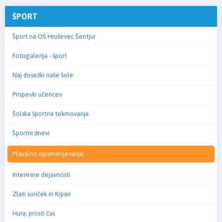
ŠPORT
Šport na OŠ Hruševec Šentjur
Fotogalerija - šport
Naj dosežki naše šole
Prispevki učencev
Šolska športna tekmovanja
Športni dnevi
Plavalno opismenjevanje
Interesne dejavnosti
Zlati sonček in Krpan
Hura, prosti čas