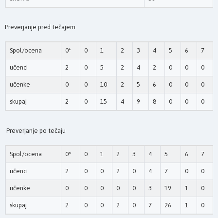
Preverjanje pred tečajem
Spol/ocena
0*
0
1
2
3
4
5
6
7
učenci
2
0
5
2
4
2
0
0
0
učenke
0
0
10
2
5
6
0
0
0
skupaj
2
0
15
4
9
8
0
0
0
Preverjanje po tečaju
Spol/ocena
0*
0
1
2
3
4
5
6
7
učenci
2
0
0
2
0
4
7
0
0
učenke
0
0
0
0
0
3
19
1
0
skupaj
2
0
0
2
0
7
26
1
0