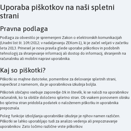
Uporaba piškotkov na naši spletni
strani
Pravna podlaga
Podlaga za obvestilo je spremenjeni Zakon o elektronskih komunikacijah
(Uradni list št. 109/2012; v nadaljevanju ZEKom-1), ki je začel veljati v začetku
leta 2013. Prinesel je nova pravila glede uporabe piškotkov in podobnih
tehnologij za shranjevanje informacij ali dostop do informacij, shranjenih na
računalniku ali mobilni napravi uporabnika.
Kaj so piškotki?
Piškotki so majhne datoteke, pomembne za delovanje spletnih strani,
največkrat z namenom, da je uporabnikova izkušnja boljša.
Piškotek običajno vsebuje zaporedje črk in številk, ki se naloži na uporabnikov
računalnik, ko ta obišče določeno spletno stran. Ob vsakem ponovnem obisku
bo spletna stran pridobila podatek o naloženem piškotku in uporabnika
prepoznala.
Poleg funkcije izboljšanja uporabniške izkušnje je njihov namen različen.
Piškotki se lahko uporabljajo tudi za analizo vedenja ali prepoznavanje
uporabnikov. Zato ločimo različne vrste piškotkov.