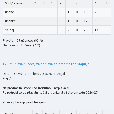
Spol/ocena
0*
0
1
2
3
4
5
6
7
učenci
0
0
0
0
1
0
13
7
1
učenke
0
0
1
0
1
0
12
6
0
skupaj
0
0
1
0
2
0
25
13
1
Plavalci: 39 učencev (93 %)
Neplavalci: 3 učenci (7 %)
15-urni plavalni tečaj za neplavalce predmetne stopnje
Datum: se v šolskem letu 2025/26 ni izvajal
Kraj: /
Na predmetni stopnji so trenutno 3 neplavalci.
Po potrebi se bo plavalni tečaj organiziral v šolskem letu 2026/27.
Znanje plavanja pred tečajem