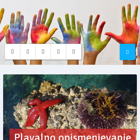
Osnovna
šola
Hruševec
Plavalno opismenjevanje