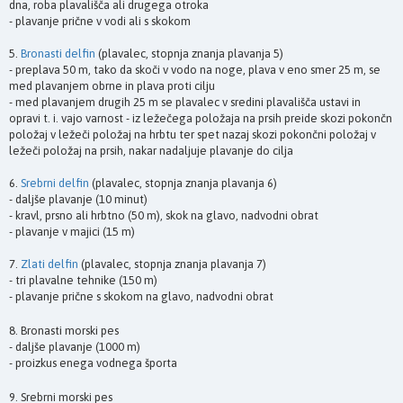
dna, roba plavališča ali drugega otroka
- plavanje prične v vodi ali s skokom
5.
Bronasti delfin
(plavalec, stopnja znanja plavanja 5)
- preplava 50 m, tako da skoči v vodo na noge, plava v eno smer 25 m, se
med plavanjem obrne in plava proti cilju
- med plavanjem drugih 25 m se plavalec v sredini plavališča ustavi in
opravi t. i. vajo varnost - iz ležečega položaja na prsih preide skozi pokončn
položaj v ležeči položaj na hrbtu ter spet nazaj skozi pokončni položaj v
ležeči položaj na prsih, nakar nadaljuje plavanje do cilja
6.
Srebrni delfin
(plavalec, stopnja znanja plavanja 6)
- daljše plavanje (10 minut)
- kravl, prsno ali hrbtno (50 m), skok na glavo, nadvodni obrat
- plavanje v majici (15 m)
7.
Zlati delfin
(plavalec, stopnja znanja plavanja 7)
- tri plavalne tehnike (150 m)
- plavanje prične s skokom na glavo, nadvodni obrat
8. Bronasti morski pes
- daljše plavanje (1000 m)
- proizkus enega vodnega športa
9. Srebrni morski pes