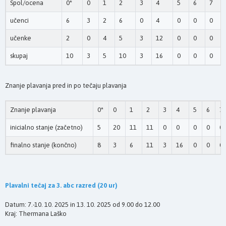
Spol/ocena
0*
0
1
2
3
4
5
6
7
učenci
6
3
2
6
0
4
0
0
0
učenke
2
0
4
5
3
12
0
0
0
skupaj
10
3
5
10
3
16
0
0
0
Znanje plavanja pred in po tečaju plavanja
Znanje plavanja
0*
0
1
2
3
4
5
6
7
inicialno stanje (začetno)
5
20
11
11
0
0
0
0
0
finalno stanje (končno)
8
3
6
11
3
16
0
0
0
Plavalni tečaj za 3. abc razred (20 ur)
Datum: 7.-10. 10. 2025 in 13. 10. 2025 od 9.00 do 12.00
Kraj: Thermana Laško