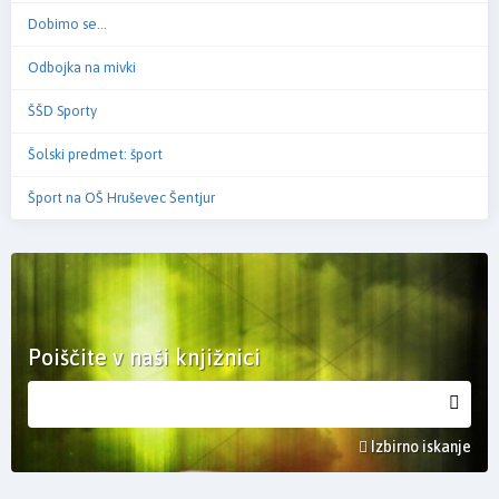
Dobimo se...
Odbojka na mivki
ŠŠD Sporty
Šolski predmet: šport
Šport na OŠ Hruševec Šentjur
Poiščite v naši knjižnici
Izbirno iskanje