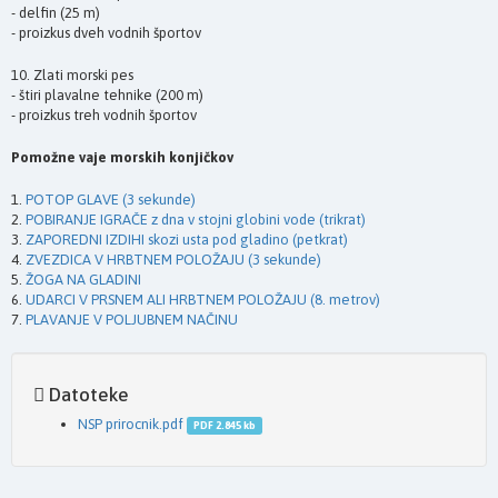
- delfin (25 m)
- proizkus dveh vodnih športov
10. Zlati morski pes
- štiri plavalne tehnike (200 m)
- proizkus treh vodnih športov
Pomožne vaje morskih konjičkov
1.
POTOP GLAVE (3 sekunde)
2.
POBIRANJE IGRAČE z dna v stojni globini vode (trikrat)
3.
ZAPOREDNI IZDIHI skozi usta pod gladino (petkrat)
4.
ZVEZDICA V HRBTNEM POLOŽAJU (3 sekunde)
5.
ŽOGA NA GLADINI
6.
UDARCI V PRSNEM ALI HRBTNEM POLOŽAJU (8. metrov)
7.
PLAVANJE V POLJUBNEM NAČINU
Datoteke
NSP prirocnik.pdf
PDF 2.845 kb