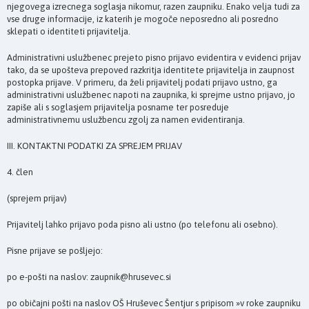
njegovega izrecnega soglasja nikomur, razen zaupniku. Enako velja tudi za
vse druge informacije, iz katerih je mogoče neposredno ali posredno
sklepati o identiteti prijavitelja.
Administrativni uslužbenec prejeto pisno prijavo evidentira v evidenci prijav
tako, da se upošteva prepoved razkritja identitete prijavitelja in zaupnost
postopka prijave. V primeru, da želi prijavitelj podati prijavo ustno, ga
administrativni uslužbenec napoti na zaupnika, ki sprejme ustno prijavo, jo
zapiše ali s soglasjem prijavitelja posname ter posreduje
administrativnemu uslužbencu zgolj za namen evidentiranja.
III. KONTAKTNI PODATKI ZA SPREJEM PRIJAV
4. člen
(sprejem prijav)
Prijavitelj lahko prijavo poda pisno ali ustno (po telefonu ali osebno).
Pisne prijave se pošljejo:
po e-pošti na naslov: zaupnik@hrusevec.si
po običajni pošti na naslov OŠ Hruševec Šentjur s pripisom »v roke zaupniku