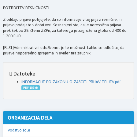
POTRDITEV RESNIČNOSTI
Z oddajo prijave potrjujete, da so informacije v tej prijavi resnične, in
prijavo podajate v dobri veri. Seznanjeni ste, da je neresnična prijava
prekršek po 28. členu ZZPri, za katerega je zagrožena globa od 400 do
1.200 EUR.
[RLS1]Administrativni uslužbenec je le možnost. Lahko se odločite, da
prijave neposredno sprejema in evidentira zaupnik.
Datoteke
INFORMACIJE-PO-ZAKONU-O-ZASCITI-PRIJAVITELJEV.pdf
PDF 105 kb
ORGANIZACIJA DELA
Vodstvo šole