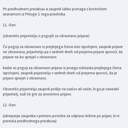
Pri predhodnem preizkusu si zaupnik lahko pomaga s kontrolnim
seznamom iz Priloge 1 tega pravilnika.
11. člen
(obvestilo prijavitelju o pogojih za obravnavo prijave)
Če pogoji za obravnavo iz prejšnjega člena niso izpolnjeni, zaupnik prijave
ne obravnava, prijavitelju pa v sedmih dneh od prejema prijave sporoči, da
prijave ne bo sprejel v obravnavo.
Kadar so pogoji za obravnavo prijave iz prvega odstavka prejšnjega člena
izpolnjeni, zaupnik prijavitelju v sedmih dneh od prejema sporoči, da je
prijavo sprejel v obravnavo.
Obvestilo prijavitelju zaupnik pošlje na naslov ali način, ki ga je navedel
prijavitelj, tudi če gre za anonimno prijavo.
12. člen
(ukrepanje zaupnika v primeru potrebe za odpravo kršitve po prijavi, ki ni
prestala predhodnega preizkusa)