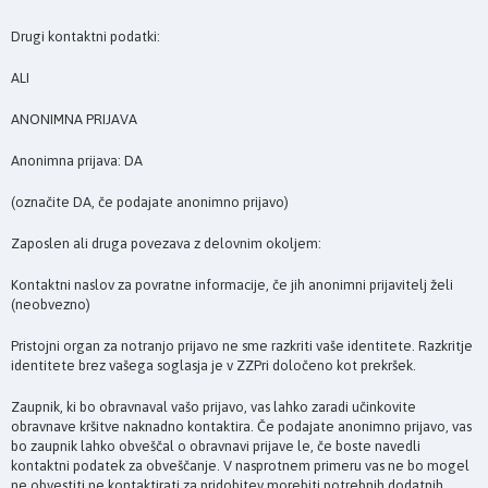
Drugi kontaktni podatki:
ALI
ANONIMNA PRIJAVA
Anonimna prijava: DA
(označite DA, če podajate anonimno prijavo)
Zaposlen ali druga povezava z delovnim okoljem:
Kontaktni naslov za povratne informacije, če jih anonimni prijavitelj želi
(neobvezno)
Pristojni organ za notranjo prijavo ne sme razkriti vaše identitete. Razkritje
identitete brez vašega soglasja je v ZZPri določeno kot prekršek.
Zaupnik, ki bo obravnaval vašo prijavo, vas lahko zaradi učinkovite
obravnave kršitve naknadno kontaktira. Če podajate anonimno prijavo, vas
bo zaupnik lahko obveščal o obravnavi prijave le, če boste navedli
kontaktni podatek za obveščanje. V nasprotnem primeru vas ne bo mogel
ne obvestiti ne kontaktirati za pridobitev morebiti potrebnih dodatnih