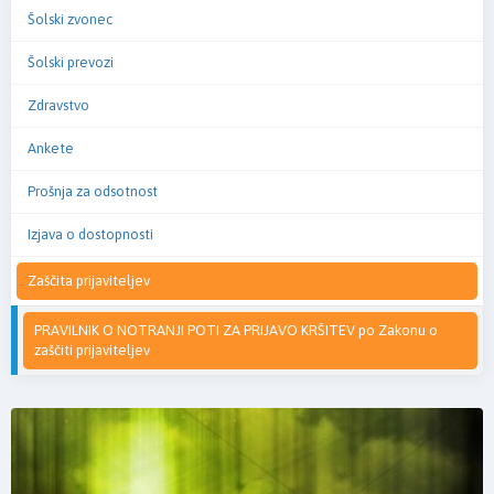
Šolski zvonec
Šolski prevozi
Zdravstvo
Ankete
Prošnja za odsotnost
Izjava o dostopnosti
Zaščita prijaviteljev
PRAVILNIK O NOTRANJI POTI ZA PRIJAVO KRŠITEV po Zakonu o
zaščiti prijaviteljev