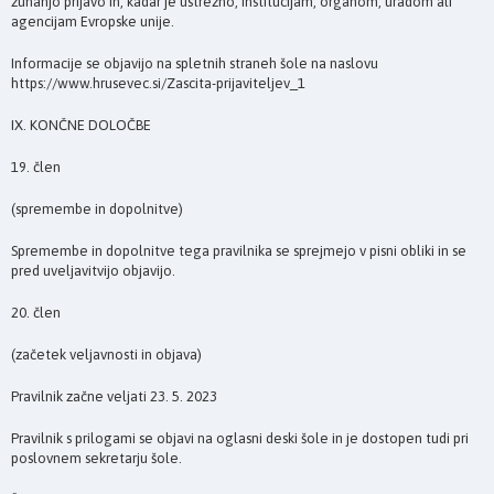
zunanjo prijavo in, kadar je ustrezno, institucijam, organom, uradom ali
agencijam Evropske unije.
Informacije se objavijo na spletnih straneh šole na naslovu
https://www.hrusevec.si/Zascita-prijaviteljev_1
IX. KONČNE DOLOČBE
19. člen
(spremembe in dopolnitve)
Spremembe in dopolnitve tega pravilnika se sprejmejo v pisni obliki in se
pred uveljavitvijo objavijo.
20. člen
(začetek veljavnosti in objava)
Pravilnik začne veljati 23. 5. 2023
Pravilnik s prilogami se objavi na oglasni deski šole in je dostopen tudi pri
poslovnem sekretarju šole.