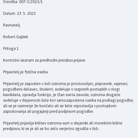
Številka: 007-3/2023/1
Datum: 23. 5. 2023
Ravnatelj
Robert Gajšek
Priloga 1
Kontrolni seznam za predhodni preizkus prijave
Prijavitelj je fizična oseba.
Prijavitelj je zaposlen v šoli oziroma je prostovoljec, pripravnik, vajenec,
pogodbeni delavec, študent, sodeluje v razpisnih postopkih v vlogi
kandidata, opravlja funkcijo, je član sveta zavoda, oziroma drugače
sodeluje v dejavnosti šole kot samozaposlena oseba na podlagi pogodbe,
ali se je razmerje že končalo ali se šele vzpostavlja s postopkom
zaposlovanja ali pogajanji pred podpisom pogodbe.
Prijavitelj prijavlja kršitev oziroma sum o dejanski ali morebitni kršitvi
predpisov, ki se je ali se bo zelo verjetno zgodila v šoli.