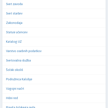
Svet zavoda
Svet staršev
Zakonodaja
Statusi učencev
Katalog IJZ
Varstvo osebnih podatkov
Svetovalna služba
Šolski okoliš
Podružnica Kalobje
Vzgojni načrt
Hišni red
Pravila šolskega reda