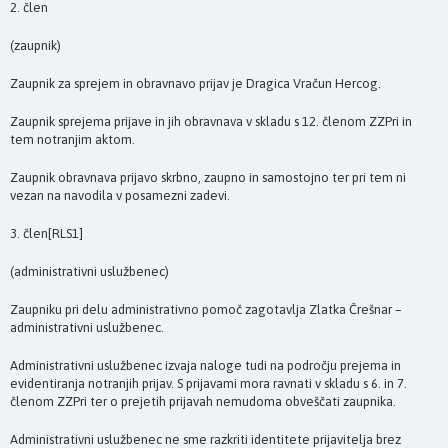
2. člen
(zaupnik)
Zaupnik za sprejem in obravnavo prijav je Dragica Vračun Hercog.
Zaupnik sprejema prijave in jih obravnava v skladu s 12. členom ZZPri in
tem notranjim aktom.
Zaupnik obravnava prijavo skrbno, zaupno in samostojno ter pri tem ni
vezan na navodila v posamezni zadevi.
3. člen[RLS1]
(administrativni uslužbenec)
Zaupniku pri delu administrativno pomoč zagotavlja Zlatka Črešnar –
administrativni uslužbenec.
Administrativni uslužbenec izvaja naloge tudi na področju prejema in
evidentiranja notranjih prijav. S prijavami mora ravnati v skladu s 6. in 7.
členom ZZPri ter o prejetih prijavah nemudoma obveščati zaupnika.
Administrativni uslužbenec ne sme razkriti identitete prijavitelja brez