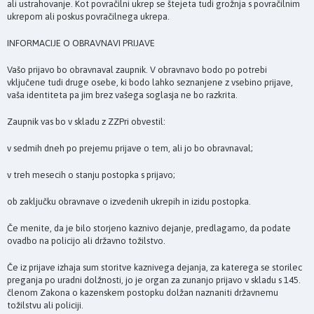
ali ustrahovanje. Kot povračilni ukrep se štejeta tudi grožnja s povračilnim
ukrepom ali poskus povračilnega ukrepa.
INFORMACIJE O OBRAVNAVI PRIJAVE
Vašo prijavo bo obravnaval zaupnik. V obravnavo bodo po potrebi
vključene tudi druge osebe, ki bodo lahko seznanjene z vsebino prijave,
vaša identiteta pa jim brez vašega soglasja ne bo razkrita.
Zaupnik vas bo v skladu z ZZPri obvestil:
v sedmih dneh po prejemu prijave o tem, ali jo bo obravnaval;
v treh mesecih o stanju postopka s prijavo;
ob zaključku obravnave o izvedenih ukrepih in izidu postopka.
Če menite, da je bilo storjeno kaznivo dejanje, predlagamo, da podate
ovadbo na policijo ali državno tožilstvo.
Če iz prijave izhaja sum storitve kaznivega dejanja, za katerega se storilec
preganja po uradni dolžnosti, jo je organ za zunanjo prijavo v skladu s 145.
členom Zakona o kazenskem postopku dolžan naznaniti državnemu
tožilstvu ali policiji.