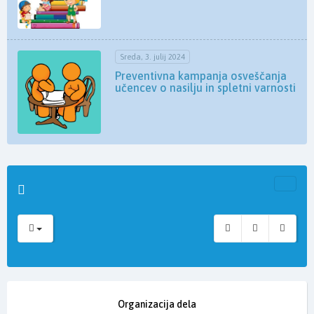
Sreda, 3. julij 2024
Preventivna kampanja osveščanja
učencev o nasilju in spletni varnosti
Organizacija dela