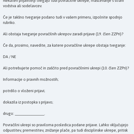
Nekateri prijavitelji tvegajo tudi povračilne ukrepe, maščevanje s strani
vodstva ali sodelavcev.
Če je takšno tveganje podano tudi v vašem primeru, izpolnite spodnjo
rubriko.
Ali obstaja tveganje povračilnih ukrepov zaradi prijave (19. člen ZZPri)?
Če da, prosimo, navedite, za katere povračilne ukrepe obstaja tveganje:
DA / NE
Ali potrebujete pomoč in zaščito pred povračilnimi ukrepi (10. člen ZZPri)?
Informacije o pravnih možnostih;
potrdilo o vloženi prijavi;
dokazila iz postopka s prijavo;
drugo: ______________.
Povračilni ukrepi so praviloma posledica podane prijave. Lahko vključujejo
odpustitev, premestitev, znižanje plače, pa tudi disciplinske ukrepe, pritisk