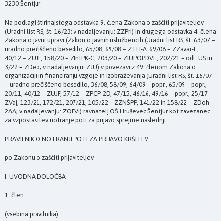
3230 Šentjur
Na podlagi štirinajstega odstavka 9. člena Zakona o zaščiti prijaviteljev
(Uradni list RS, št. 16/23; v nadaljevanju: ZZPri) in drugega odstavka 4. člena
Zakona o javni upravi (Zakon o javnih uslužbencih (Uradni list RS, št. 63/07 –
uradno prečiščeno besedilo, 65/08, 69/08 – ZTFI-A, 69/08 – ZZavar-E,
40/12 – ZUJF, 158/20 – ZIntPK-C, 203/20 – ZIUPOPDVE, 202/21 – odl. US in
3/22 – ZDeb; v nadaljevanju: ZJU) v povezavi z 49. členom Zakona o
organizaciji in financiranju vzgoje in izobraževanja (Uradni list RS, št. 16/07
– uradno prečiščeno besedilo, 36/08, 58/09, 64/09 – popr., 65/09 – popr.,
20/11, 40/12 – ZUJF, 57/12 – ZPCP-2D, 47/15, 46/16, 49/16 – popr., 25/17 –
ZVaj, 123/21, 172/21, 207/21, 105/22 – ZZNŠPP, 141/22 in 158/22 – ZDoh-
2AA; v nadaljevanju: ZOFVI) ravnatelj OŠ Hruševec Šentjur kot zavezanec
za vzpostavitev notranje poti za prijavo sprejme naslednji
PRAVILNIK O NOTRANJI POTI ZA PRIJAVO KRŠITEV
po Zakonu o zaščiti prijaviteljev
I. UVODNA DOLOČBA
1. člen
(vsebina pravilnika)