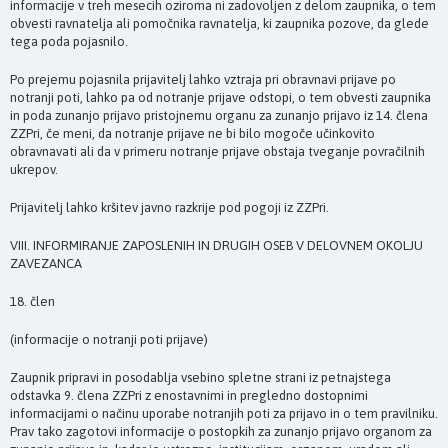
informacije v treh mesecih oziroma ni zadovoljen z delom zaupnika, o tem
obvesti ravnatelja ali pomočnika ravnatelja, ki zaupnika pozove, da glede
tega poda pojasnilo.
Po prejemu pojasnila prijavitelj lahko vztraja pri obravnavi prijave po
notranji poti, lahko pa od notranje prijave odstopi, o tem obvesti zaupnika
in poda zunanjo prijavo pristojnemu organu za zunanjo prijavo iz 14. člena
ZZPri, če meni, da notranje prijave ne bi bilo mogoče učinkovito
obravnavati ali da v primeru notranje prijave obstaja tveganje povračilnih
ukrepov.
Prijavitelj lahko kršitev javno razkrije pod pogoji iz ZZPri.
VIII. INFORMIRANJE ZAPOSLENIH IN DRUGIH OSEB V DELOVNEM OKOLJU
ZAVEZANCA
18. člen
(informacije o notranji poti prijave)
Zaupnik pripravi in posodablja vsebino spletne strani iz petnajstega
odstavka 9. člena ZZPri z enostavnimi in pregledno dostopnimi
informacijami o načinu uporabe notranjih poti za prijavo in o tem pravilniku.
Prav tako zagotovi informacije o postopkih za zunanjo prijavo organom za