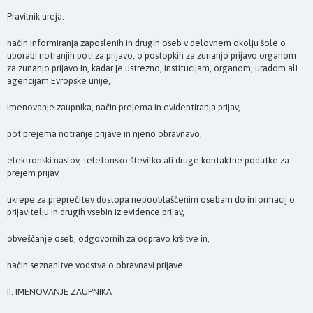
Pravilnik ureja:
način informiranja zaposlenih in drugih oseb v delovnem okolju šole o
uporabi notranjih poti za prijavo, o postopkih za zunanjo prijavo organom
za zunanjo prijavo in, kadar je ustrezno, institucijam, organom, uradom ali
agencijam Evropske unije,
imenovanje zaupnika, način prejema in evidentiranja prijav,
pot prejema notranje prijave in njeno obravnavo,
elektronski naslov, telefonsko številko ali druge kontaktne podatke za
prejem prijav,
ukrepe za preprečitev dostopa nepooblaščenim osebam do informacij o
prijavitelju in drugih vsebin iz evidence prijav,
obveščanje oseb, odgovornih za odpravo kršitve in,
način seznanitve vodstva o obravnavi prijave.
II. IMENOVANJE ZAUPNIKA