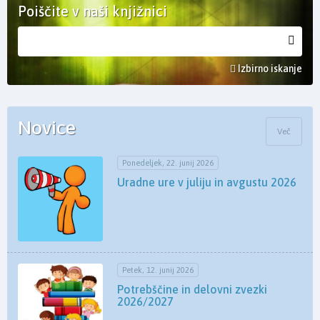
Poiščite v naši knjižnici
Izbirno iskanje
Novice
Več
Ponedeljek, 22. junij 2026
Uradne ure v juliju in avgustu 2026
Petek, 12. junij 2026
Potrebščine in delovni zvezki
2026/2027