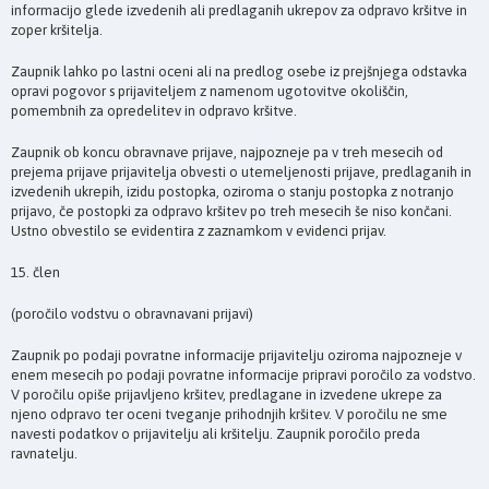
informacijo glede izvedenih ali predlaganih ukrepov za odpravo kršitve in
zoper kršitelja.
Zaupnik lahko po lastni oceni ali na predlog osebe iz prejšnjega odstavka
opravi pogovor s prijaviteljem z namenom ugotovitve okoliščin,
pomembnih za opredelitev in odpravo kršitve.
Zaupnik ob koncu obravnave prijave, najpozneje pa v treh mesecih od
prejema prijave prijavitelja obvesti o utemeljenosti prijave, predlaganih in
izvedenih ukrepih, izidu postopka, oziroma o stanju postopka z notranjo
prijavo, če postopki za odpravo kršitev po treh mesecih še niso končani.
Ustno obvestilo se evidentira z zaznamkom v evidenci prijav.
15. člen
(poročilo vodstvu o obravnavani prijavi)
Zaupnik po podaji povratne informacije prijavitelju oziroma najpozneje v
enem mesecih po podaji povratne informacije pripravi poročilo za vodstvo.
V poročilu opiše prijavljeno kršitev, predlagane in izvedene ukrepe za
njeno odpravo ter oceni tveganje prihodnjih kršitev. V poročilu ne sme
navesti podatkov o prijavitelju ali kršitelju. Zaupnik poročilo preda
ravnatelju.