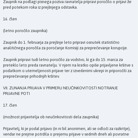
Zaupnik na podlagi pisnega poziva ravnatelja pripravi poročilo o prijavi že
pred potekom roka iz prejšnjega odstavka.
16. člen
(letno poročilo zaupnika)
Zaupnik do 1. februarja za prejšnje leto pripravi osnutek statistično
analitičnega poročila za poročanje Komisiji za preprečevanje korupcije.
Zaupnik pripravi tudi letno poročilo za vodstvo, ki ga do 15. marca za
preteklo leto preda ravnatelju. V njem na kratko opiše prijavljene kršitve s
podatkom o utemeljenosti prijave ter z izvedenimi ukrepi in priporočili za
preprečevanje prihodnjih kršitev.
VII. ZUNANJA PRIJAVA V PRIMERU NEUČINKOVITOSTI NOTRANJE
PRIJAVNE POTI
17. člen
(možnost prijavitelja ob neučinkovitosti dela zaupnika)
Prijavitelj, ki je podal prijavo (in ni bil anonimen, ali se odloči za razkritje),
vendar ne prejme potrdila o prejemu prijave v sedmih dneh ali povratne