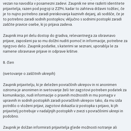
vezan na navodila v posamezni zadevi. Zaupnik ne sme razkriti identitete
prijavitelja, razen pod pogoji iz ZZPri; kadar to zahteva državni tožilec, če
je to nujno potrebno zaradi preiskovanja kaznivih dejanj, ali sodišče, če je
to potrebno zaradi sodnih postopkov, vključno s sodnimi postopki zaradi
zaščite pravice osebe, ki jo prijava zadeva.
Zaupnik ima pri delu dostop do gradiva, relevantnega za obravnavo
prijave, zaposleni pa so mu dolžni nuditi pomoč in informacije, potrebne za
njegovo delo. Zaupnik podatke, s katerimi se seznani, uporablja le za
namene obravnave prijave in odprave kršitve.
8. člen
(svetovanje o zaščitnih ukrepih)
Zaupnik prijavitelju, ki je deležen povračilnih ukrepov in ni anonimen
oziroma je anonimen in svetovanje želi ter zagotovi potreben podatek za
komunikacijo, nudi informacije o pravnih možnostih in mu pomaga v
upravnih in sodnih postopkih zaradi povračilnih ukrepov tako, da mu izda
potrdilo o vloženi prijavi, zagotovi dokazila iz postopka s prijavo, ki jih
prijavitelj potrebuje v nadaljnjih postopkih v zvezi s povračilnimi ukrepi in
podobno.
Zaupnik je dolžan informirati prijavitelja glede možnosti notranje ali