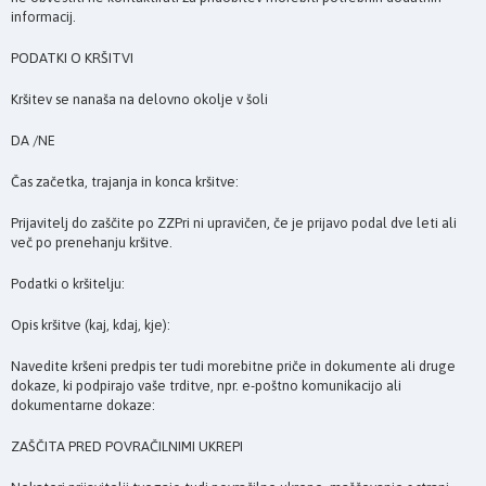
informacij.
PODATKI O KRŠITVI
Kršitev se nanaša na delovno okolje v šoli
DA /NE
Čas začetka, trajanja in konca kršitve:
Prijavitelj do zaščite po ZZPri ni upravičen, če je prijavo podal dve leti ali
več po prenehanju kršitve.
Podatki o kršitelju:
Opis kršitve (kaj, kdaj, kje):
Navedite kršeni predpis ter tudi morebitne priče in dokumente ali druge
dokaze, ki podpirajo vaše trditve, npr. e-poštno komunikacijo ali
dokumentarne dokaze:
ZAŠČITA PRED POVRAČILNIMI UKREPI