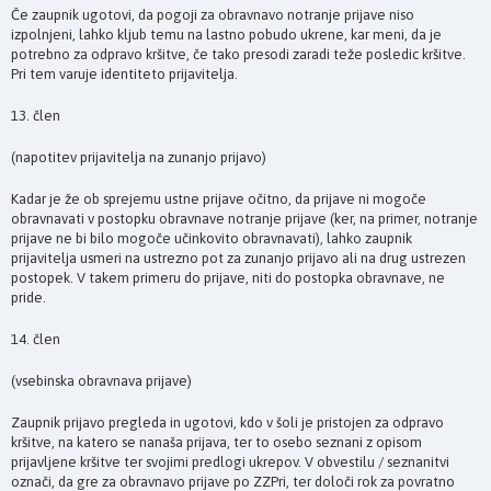
Če zaupnik ugotovi, da pogoji za obravnavo notranje prijave niso
izpolnjeni, lahko kljub temu na lastno pobudo ukrene, kar meni, da je
potrebno za odpravo kršitve, če tako presodi zaradi teže posledic kršitve.
Pri tem varuje identiteto prijavitelja.
13. člen
(napotitev prijavitelja na zunanjo prijavo)
Kadar je že ob sprejemu ustne prijave očitno, da prijave ni mogoče
obravnavati v postopku obravnave notranje prijave (ker, na primer, notranje
prijave ne bi bilo mogoče učinkovito obravnavati), lahko zaupnik
prijavitelja usmeri na ustrezno pot za zunanjo prijavo ali na drug ustrezen
postopek. V takem primeru do prijave, niti do postopka obravnave, ne
pride.
14. člen
(vsebinska obravnava prijave)
Zaupnik prijavo pregleda in ugotovi, kdo v šoli je pristojen za odpravo
kršitve, na katero se nanaša prijava, ter to osebo seznani z opisom
prijavljene kršitve ter svojimi predlogi ukrepov. V obvestilu / seznanitvi
označi, da gre za obravnavo prijave po ZZPri, ter določi rok za povratno