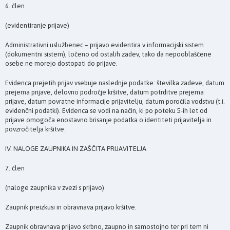
6. člen
(evidentiranje prijave)
Administrativni uslužbenec – prijavo evidentira v informacijski sistem
(dokumentni sistem), ločeno od ostalih zadev, tako da nepooblaščene
osebe ne morejo dostopati do prijave.
Evidenca prejetih prijav vsebuje naslednje podatke: številka zadeve, datum
prejema prijave, delovno področje kršitve, datum potrditve prejema
prijave, datum povratne informacije prijavitelju, datum poročila vodstvu (t.i.
evidenčni podatki). Evidenca se vodi na način, ki po poteku 5-ih let od
prijave omogoča enostavno brisanje podatka o identiteti prijavitelja in
povzročitelja kršitve.
IV. NALOGE ZAUPNIKA IN ZAŠČITA PRIJAVITELJA
7. člen
(naloge zaupnika v zvezi s prijavo)
Zaupnik preizkusi in obravnava prijavo kršitve.
Zaupnik obravnava prijavo skrbno, zaupno in samostojno ter pri tem ni