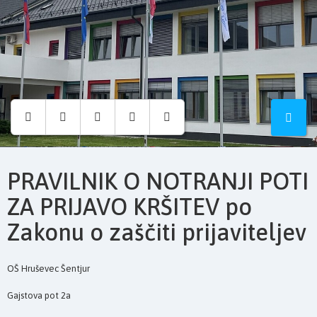
Osnovna
šola
Hruševec
PRAVILNIK O NOTRANJI POTI
ZA PRIJAVO KRŠITEV po
Zakonu o zaščiti prijaviteljev
OŠ Hruševec Šentjur
Gajstova pot 2a