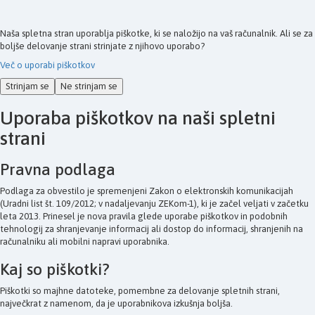
Naša spletna stran uporablja piškotke, ki se naložijo na vaš računalnik. Ali se za
boljše delovanje strani strinjate z njihovo uporabo?
Več o uporabi piškotkov
Strinjam se
Ne strinjam se
Uporaba piškotkov na naši spletni
strani
Pravna podlaga
Podlaga za obvestilo je spremenjeni Zakon o elektronskih komunikacijah
(Uradni list št. 109/2012; v nadaljevanju ZEKom-1), ki je začel veljati v začetku
leta 2013. Prinesel je nova pravila glede uporabe piškotkov in podobnih
tehnologij za shranjevanje informacij ali dostop do informacij, shranjenih na
računalniku ali mobilni napravi uporabnika.
Kaj so piškotki?
Piškotki so majhne datoteke, pomembne za delovanje spletnih strani,
največkrat z namenom, da je uporabnikova izkušnja boljša.