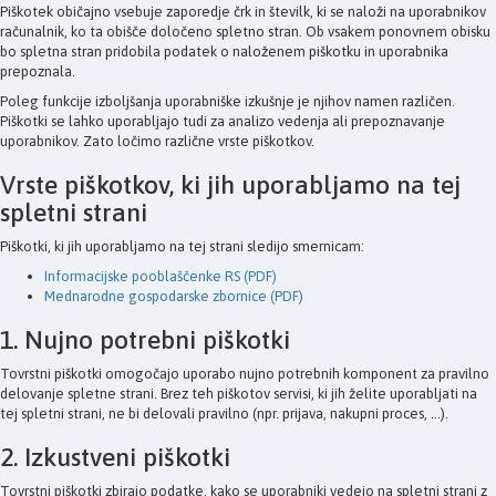
Piškotek običajno vsebuje zaporedje črk in številk, ki se naloži na uporabnikov
računalnik, ko ta obišče določeno spletno stran. Ob vsakem ponovnem obisku
bo spletna stran pridobila podatek o naloženem piškotku in uporabnika
prepoznala.
Poleg funkcije izboljšanja uporabniške izkušnje je njihov namen različen.
Piškotki se lahko uporabljajo tudi za analizo vedenja ali prepoznavanje
uporabnikov. Zato ločimo različne vrste piškotkov.
Vrste piškotkov, ki jih uporabljamo na tej
spletni strani
Piškotki, ki jih uporabljamo na tej strani sledijo smernicam:
Informacijske pooblaščenke RS (PDF)
Mednarodne gospodarske zbornice (PDF)
1. Nujno potrebni piškotki
Tovrstni piškotki omogočajo uporabo nujno potrebnih komponent za pravilno
delovanje spletne strani. Brez teh piškotov servisi, ki jih želite uporabljati na
tej spletni strani, ne bi delovali pravilno (npr. prijava, nakupni proces, ...).
2. Izkustveni piškotki
Tovrstni piškotki zbirajo podatke, kako se uporabniki vedejo na spletni strani z