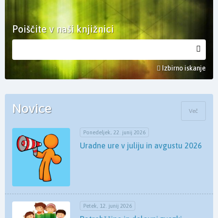
Poiščite v naši knjižnici
Izbirno iskanje
Novice
Več
Ponedeljek, 22. junij 2026
Uradne ure v juliju in avgustu 2026
Petek, 12. junij 2026