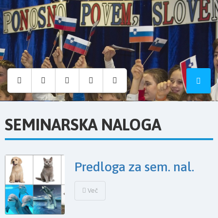
Osnovna
šola
Hruševec
SEMINARSKA NALOGA
Predloga za sem. nal.
Več