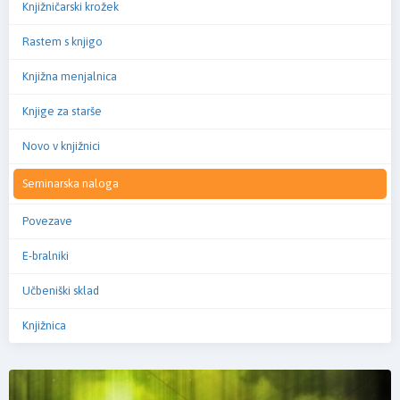
Knjižničarski krožek
Rastem s knjigo
Knjižna menjalnica
Knjige za starše
Novo v knjižnici
Seminarska naloga
Povezave
E-bralniki
Učbeniški sklad
Knjižnica