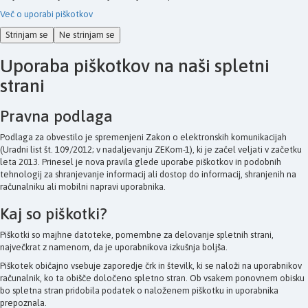
Več o uporabi piškotkov
Strinjam se
Ne strinjam se
Uporaba piškotkov na naši spletni
strani
Pravna podlaga
Podlaga za obvestilo je spremenjeni Zakon o elektronskih komunikacijah
(Uradni list št. 109/2012; v nadaljevanju ZEKom-1), ki je začel veljati v začetku
leta 2013. Prinesel je nova pravila glede uporabe piškotkov in podobnih
tehnologij za shranjevanje informacij ali dostop do informacij, shranjenih na
računalniku ali mobilni napravi uporabnika.
Kaj so piškotki?
Piškotki so majhne datoteke, pomembne za delovanje spletnih strani,
največkrat z namenom, da je uporabnikova izkušnja boljša.
Piškotek običajno vsebuje zaporedje črk in številk, ki se naloži na uporabnikov
računalnik, ko ta obišče določeno spletno stran. Ob vsakem ponovnem obisku
bo spletna stran pridobila podatek o naloženem piškotku in uporabnika
prepoznala.