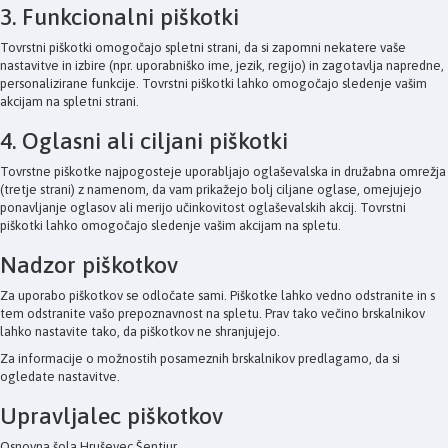
3. Funkcionalni piškotki
Tovrstni piškotki omogočajo spletni strani, da si zapomni nekatere vaše
nastavitve in izbire (npr. uporabniško ime, jezik, regijo) in zagotavlja napredne,
personalizirane funkcije. Tovrstni piškotki lahko omogočajo sledenje vašim
akcijam na spletni strani.
4. Oglasni ali ciljani piškotki
Tovrstne piškotke najpogosteje uporabljajo oglaševalska in družabna omrežja
(tretje strani) z namenom, da vam prikažejo bolj ciljane oglase, omejujejo
ponavljanje oglasov ali merijo učinkovitost oglaševalskih akcij. Tovrstni
piškotki lahko omogočajo sledenje vašim akcijam na spletu.
Nadzor piškotkov
Za uporabo piškotkov se odločate sami. Piškotke lahko vedno odstranite in s
tem odstranite vašo prepoznavnost na spletu. Prav tako večino brskalnikov
lahko nastavite tako, da piškotkov ne shranjujejo.
Za informacije o možnostih posameznih brskalnikov predlagamo, da si
ogledate nastavitve.
Upravljalec piškotkov
Osnovna šola Hruševec Šentjur