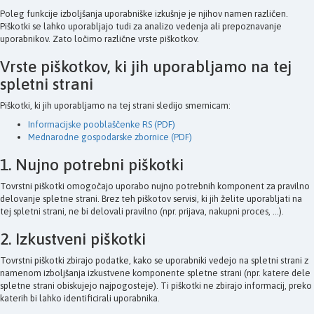
Poleg funkcije izboljšanja uporabniške izkušnje je njihov namen različen.
Piškotki se lahko uporabljajo tudi za analizo vedenja ali prepoznavanje
uporabnikov. Zato ločimo različne vrste piškotkov.
Vrste piškotkov, ki jih uporabljamo na tej
spletni strani
Piškotki, ki jih uporabljamo na tej strani sledijo smernicam:
Informacijske pooblaščenke RS (PDF)
Mednarodne gospodarske zbornice (PDF)
1. Nujno potrebni piškotki
Tovrstni piškotki omogočajo uporabo nujno potrebnih komponent za pravilno
delovanje spletne strani. Brez teh piškotov servisi, ki jih želite uporabljati na
tej spletni strani, ne bi delovali pravilno (npr. prijava, nakupni proces, ...).
2. Izkustveni piškotki
Tovrstni piškotki zbirajo podatke, kako se uporabniki vedejo na spletni strani z
namenom izboljšanja izkustvene komponente spletne strani (npr. katere dele
spletne strani obiskujejo najpogosteje). Ti piškotki ne zbirajo informacij, preko
katerih bi lahko identificirali uporabnika.