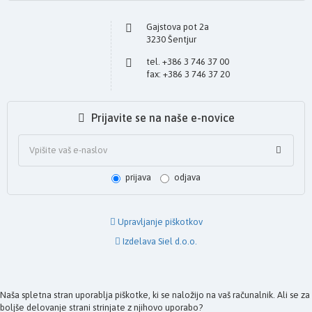
Gajstova pot 2a
3230 Šentjur
tel. +386 3 746 37 00
fax: +386 3 746 37 20
Prijavite se na naše e-novice
prijava
odjava
Upravljanje piškotkov
Izdelava Siel d.o.o.
Naša spletna stran uporablja piškotke, ki se naložijo na vaš računalnik. Ali se za
boljše delovanje strani strinjate z njihovo uporabo?