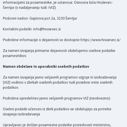
informacijami za posameznike, je ustanova: Osnovna šola Hruševec-
Šentjur (v nadaljevanju tudi: iVIZ).
Poslovni naslov: Gajstova pot 2a, 3230 Šentjur
Kontaktni podatki: info@hrusevec.si
Podrobne informacije o dejavnosti so dostopne https://www.hrusevec.si/
Za namen izvajanja primarne dejavnosti obdelujemo osebne podatke
posameznikov.
Namen obdelave in uporabniki osebnih podatkov
Za namen izvajanja javno veljavnih programov vzgoje in izobraževanja
(VIZ) vodimo v zbirkah osebnih podatkov tudi posebne vrste osebnih
podatkov.
Podrobna opredelitev javno veljavnih programov VIZ (neobvezno):
Osebni podatki učencev iz zbirk podatkov se obdelujejo za potrebe
izvajanja izobraževanja.
Upravljavec je dolžan posamezne podatke posredovati ministrstvu,