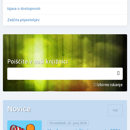
Izjava o dostopnosti
Zaščita prijaviteljev
Poiščite v naši knjižnici
Izbirno iskanje
Novice
Več
Ponedeljek, 22. junij 2026