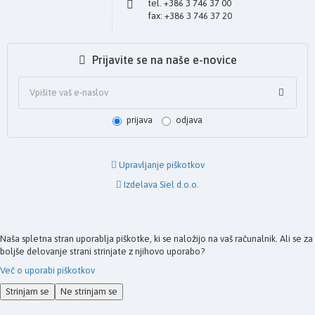
tel. +386 3 746 37 00
fax: +386 3 746 37 20
Prijavite se na naše e-novice
prijava
odjava
Upravljanje piškotkov
Izdelava Siel d.o.o.
Naša spletna stran uporablja piškotke, ki se naložijo na vaš računalnik. Ali se za
boljše delovanje strani strinjate z njihovo uporabo?
Več o uporabi piškotkov
Strinjam se
Ne strinjam se