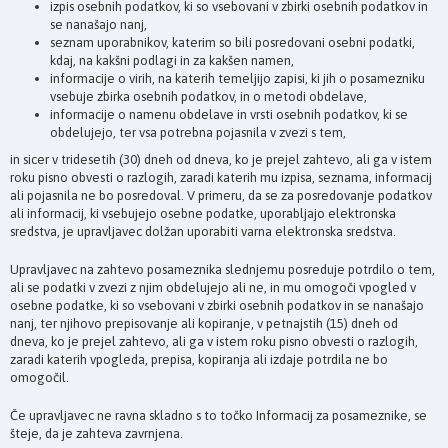
izpis osebnih podatkov, ki so vsebovani v zbirki osebnih podatkov in
se nanašajo nanj,
seznam uporabnikov, katerim so bili posredovani osebni podatki,
kdaj, na kakšni podlagi in za kakšen namen,
informacije o virih, na katerih temeljijo zapisi, ki jih o posamezniku
vsebuje zbirka osebnih podatkov, in o metodi obdelave,
informacije o namenu obdelave in vrsti osebnih podatkov, ki se
obdelujejo, ter vsa potrebna pojasnila v zvezi s tem,
in sicer v tridesetih (30) dneh od dneva, ko je prejel zahtevo, ali ga v istem
roku pisno obvesti o razlogih, zaradi katerih mu izpisa, seznama, informacij
ali pojasnila ne bo posredoval. V primeru, da se za posredovanje podatkov
ali informacij, ki vsebujejo osebne podatke, uporabljajo elektronska
sredstva, je upravljavec dolžan uporabiti varna elektronska sredstva.
Upravljavec na zahtevo posameznika slednjemu posreduje potrdilo o tem,
ali se podatki v zvezi z njim obdelujejo ali ne, in mu omogoči vpogled v
osebne podatke, ki so vsebovani v zbirki osebnih podatkov in se nanašajo
nanj, ter njihovo prepisovanje ali kopiranje, v petnajstih (15) dneh od
dneva, ko je prejel zahtevo, ali ga v istem roku pisno obvesti o razlogih,
zaradi katerih vpogleda, prepisa, kopiranja ali izdaje potrdila ne bo
omogočil.
Če upravljavec ne ravna skladno s to točko Informacij za posameznike, se
šteje, da je zahteva zavrnjena.