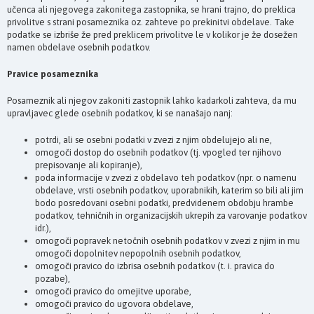
učenca ali njegovega zakonitega zastopnika, se hrani trajno, do preklica
privolitve s strani posameznika oz. zahteve po prekinitvi obdelave. Take
podatke se izbriše že pred preklicem privolitve le v kolikor je že dosežen
namen obdelave osebnih podatkov.
Pravice posameznika
Posameznik ali njegov zakoniti zastopnik lahko kadarkoli zahteva, da mu
upravljavec glede osebnih podatkov, ki se nanašajo nanj:
potrdi, ali se osebni podatki v zvezi z njim obdelujejo ali ne,
omogoči dostop do osebnih podatkov (tj. vpogled ter njihovo
prepisovanje ali kopiranje),
poda informacije v zvezi z obdelavo teh podatkov (npr. o namenu
obdelave, vrsti osebnih podatkov, uporabnikih, katerim so bili ali jim
bodo posredovani osebni podatki, predvidenem obdobju hrambe
podatkov, tehničnih in organizacijskih ukrepih za varovanje podatkov
idr.),
omogoči popravek netočnih osebnih podatkov v zvezi z njim in mu
omogoči dopolnitev nepopolnih osebnih podatkov,
omogoči pravico do izbrisa osebnih podatkov (t. i. pravica do
pozabe),
omogoči pravico do omejitve uporabe,
omogoči pravico do ugovora obdelave,