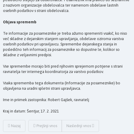
z nazivom organizacije obdelovalca ter namenom obdelave lastnih
osebnih podatkov s strani obdelovalca.
Objava sprememb
Te informacije za posameznike je treba ažurno spremeniti vsakič, ko niso
več skladne z dejanskim stanjem upravljanja, obdelave oziroma varstva
osebnih podatkov pri upravljavcu. Spremembe dejanskega stanja in
posledično teh informacij za posameznike so dopustne le, kolikor so
skladne z veljavnimi predpisi.
Vse spremembe morajo biti pred njihovim sprejemom potrjene s strani
ravnatelja ter internega koordinatorja za varstvo podatkov.
Vsaka sprememba tega dokumenta (Informacije za posameznike) bo
objavljena na uradni spletni strani upravljavca.
Ime in priimek zastopnika: Robert Gajšek, ravnatelj
Kraj in datum: Šentjur, 17. 2. 2021
Nazaj
Prejšnji vnos
Naslednji vnos