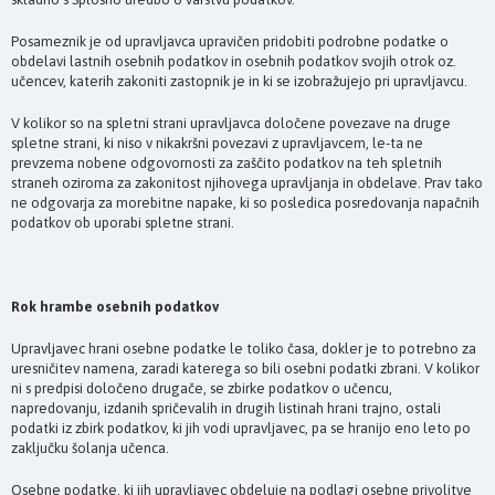
Posameznik je od upravljavca upravičen pridobiti podrobne podatke o
obdelavi lastnih osebnih podatkov in osebnih podatkov svojih otrok oz.
učencev, katerih zakoniti zastopnik je in ki se izobražujejo pri upravljavcu.
V kolikor so na spletni strani upravljavca določene povezave na druge
spletne strani, ki niso v nikakršni povezavi z upravljavcem, le-ta ne
prevzema nobene odgovornosti za zaščito podatkov na teh spletnih
straneh oziroma za zakonitost njihovega upravljanja in obdelave. Prav tako
ne odgovarja za morebitne napake, ki so posledica posredovanja napačnih
podatkov ob uporabi spletne strani.
Rok hrambe osebnih podatkov
Upravljavec hrani osebne podatke le toliko časa, dokler je to potrebno za
uresničitev namena, zaradi katerega so bili osebni podatki zbrani. V kolikor
ni s predpisi določeno drugače, se zbirke podatkov o učencu,
napredovanju, izdanih spričevalih in drugih listinah hrani trajno, ostali
podatki iz zbirk podatkov, ki jih vodi upravljavec, pa se hranijo eno leto po
zaključku šolanja učenca.
Osebne podatke, ki jih upravljavec obdeluje na podlagi osebne privolitve