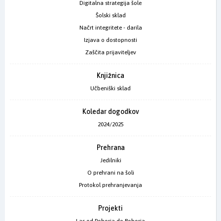
Digitalna strategija šole
Šolski sklad
Načrt integritete - darila
Izjava o dostopnosti
Zaščita prijaviteljev
Knjižnica
Učbeniški sklad
Koledar dogodkov
2024/2025
Prehrana
Jedilniki
O prehrani na šoli
Protokol prehranjevanja
Projekti
Las od Pohorja do Bohorja