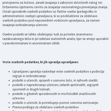
pristojnemu za šolstvo, zaradi izvajanja z zakonom določenih nalog ter
Državnemu izpitnemu centru za izvajanje nacionalnega preverjanja znanja.
Ostali uporabniki osebnih podatkov so fizične osebe (pedagoško in
administrativno osebje) upravljavca, ki so pooblaščene za obdelavo
osebnih podatkov pod neposrednim vodstvom upravljavca, za namen
izvajanja izobraževanja učencev.
Osebni podatki se lahko obdelujejo tudi za potrebe znanstveno-
raziskovalnega dela in pri izdelavi statističnih analiz, kjer se smejo uporabiti
v psevdonimizirani in anonimizirani obliki.
Vrste osebnih podatkov, ki jih upravlja upravljavec
Upravljavec upravlja naslednje vrste osebnih podatkov s področja
vzgoje in izobraževanja:
podatki o učencih, vpisanih v osnovno šolo, in njihovih starših;
podatki o napredovanju učencev, izdanih spričevalih, vzgojnih
opominih in drugih listinah;
podatki o gibalnih sposobnostih in morfoloških značilnostih
učencev;
podatki o učencih, ki potrebujejo pomoč oziroma svetovanje.
Pravna podlaga za obdelavo osebnih podatkov