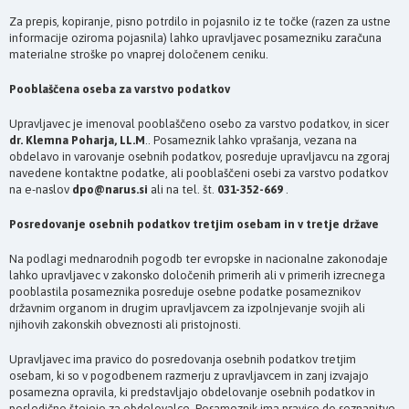
Za prepis, kopiranje, pisno potrdilo in pojasnilo iz te točke (razen za ustne
informacije oziroma pojasnila) lahko upravljavec posamezniku zaračuna
materialne stroške po vnaprej določenem ceniku.
Pooblaščena oseba za varstvo podatkov
Upravljavec je imenoval pooblaščeno osebo za varstvo podatkov, in sicer
dr. Klemna Poharja, LL.M
.. Posameznik lahko vprašanja, vezana na
obdelavo in varovanje osebnih podatkov, posreduje upravljavcu na zgoraj
navedene kontaktne podatke, ali pooblaščeni osebi za varstvo podatkov
na e-naslov
dpo@narus.si
ali na tel. št.
031-352-669
.
Posredovanje osebnih podatkov tretjim osebam in v tretje države
Na podlagi mednarodnih pogodb ter evropske in nacionalne zakonodaje
lahko upravljavec v zakonsko določenih primerih ali v primerih izrecnega
pooblastila posameznika posreduje osebne podatke posameznikov
državnim organom in drugim upravljavcem za izpolnjevanje svojih ali
njihovih zakonskih obveznosti ali pristojnosti.
Upravljavec ima pravico do posredovanja osebnih podatkov tretjim
osebam, ki so v pogodbenem razmerju z upravljavcem in zanj izvajajo
posamezna opravila, ki predstavljajo obdelovanje osebnih podatkov in
posledično štejejo za obdelovalce. Posameznik ima pravico do seznanitve