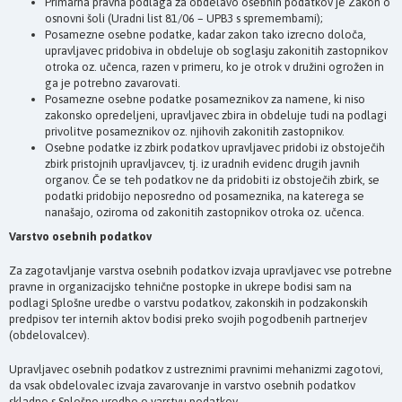
Primarna pravna podlaga za obdelavo osebnih podatkov je Zakon o
osnovni šoli (Uradni list 81/06 – UPB3 s spremembami);
Posamezne osebne podatke, kadar zakon tako izrecno določa,
upravljavec pridobiva in obdeluje ob soglasju zakonitih zastopnikov
otroka oz. učenca, razen v primeru, ko je otrok v družini ogrožen in
ga je potrebno zavarovati.
Posamezne osebne podatke posameznikov za namene, ki niso
zakonsko opredeljeni, upravljavec zbira in obdeluje tudi na podlagi
privolitve posameznikov oz. njihovih zakonitih zastopnikov.
Osebne podatke iz zbirk podatkov upravljavec pridobi iz obstoječih
zbirk pristojnih upravljavcev, tj. iz uradnih evidenc drugih javnih
organov. Če se teh podatkov ne da pridobiti iz obstoječih zbirk, se
podatki pridobijo neposredno od posameznika, na katerega se
nanašajo, oziroma od zakonitih zastopnikov otroka oz. učenca.
Varstvo osebnih podatkov
Za zagotavljanje varstva osebnih podatkov izvaja upravljavec vse potrebne
pravne in organizacijsko tehnične postopke in ukrepe bodisi sam na
podlagi Splošne uredbe o varstvu podatkov, zakonskih in podzakonskih
predpisov ter internih aktov bodisi preko svojih pogodbenih partnerjev
(obdelovalcev).
Upravljavec osebnih podatkov z ustreznimi pravnimi mehanizmi zagotovi,
da vsak obdelovalec izvaja zavarovanje in varstvo osebnih podatkov
skladno s Splošno uredbo o varstvu podatkov.