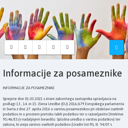
Osnovna
šola
Hruševec
Informacije za posameznike
INFORMACIJE ZA POSAMEZNIKE
Sprejete dne 01.03.2021 s strani zakonitega zastopnika upravljavca na
podlagi 13., 14. in 15. člena Uredbe (EU) 2016/679 Evropskega parlamenta
in Sveta z dne 27. aprila 2016 o varstvu posameznikov pri obdelavi osebnih
podatkov in o prostem pretoku takih podatkov ter o razveljavitvi Direktive
95/46/ES (v nadaljnjem besedilu: Splošna uredba o varstvu podatkov) ter
zakona, ki ureja varstvo osebnih podatkov (Uradni list RS, št. 94/07 s