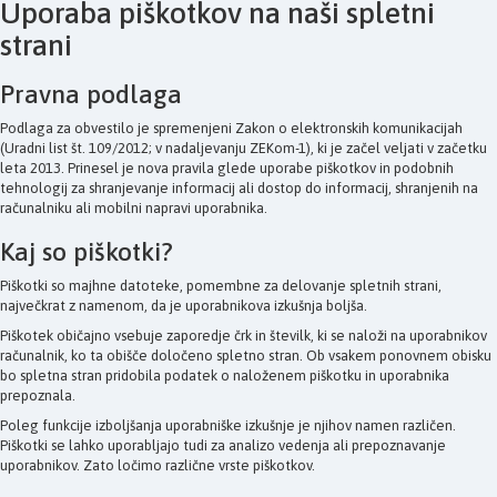
Uporaba piškotkov na naši spletni
strani
Pravna podlaga
Podlaga za obvestilo je spremenjeni Zakon o elektronskih komunikacijah
(Uradni list št. 109/2012; v nadaljevanju ZEKom-1), ki je začel veljati v začetku
leta 2013. Prinesel je nova pravila glede uporabe piškotkov in podobnih
tehnologij za shranjevanje informacij ali dostop do informacij, shranjenih na
računalniku ali mobilni napravi uporabnika.
Kaj so piškotki?
Piškotki so majhne datoteke, pomembne za delovanje spletnih strani,
največkrat z namenom, da je uporabnikova izkušnja boljša.
Piškotek običajno vsebuje zaporedje črk in številk, ki se naloži na uporabnikov
računalnik, ko ta obišče določeno spletno stran. Ob vsakem ponovnem obisku
bo spletna stran pridobila podatek o naloženem piškotku in uporabnika
prepoznala.
Poleg funkcije izboljšanja uporabniške izkušnje je njihov namen različen.
Piškotki se lahko uporabljajo tudi za analizo vedenja ali prepoznavanje
uporabnikov. Zato ločimo različne vrste piškotkov.