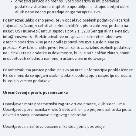
omogoči pravico do prenosljivosti podatkov in mu posreduje
podatke v strukturirani, splošno uporabljeni in strojno berljivi obliki
ali jih neposredno posreduje drugemu upravljavcu.
Posameznik lahko dano privolitev v obdelavo osebnih podatkov kadarkoli
trajno ali začasno, v celoti ali delno prekliče s pisno zahtevo, poslano na
naslov OŠ Hruševec-Šentjur, Jajstova pot 2 a, 3230 Šentjur ali na e-naslov
info@hrusevec.si . Preklic privolitve ne vpliva na zakonitost obdelave
osebnih podatkov, ki se je na podlagi privolitve izvajala do njenega
preklica. Prav tako preklic privolitve ali zahteva za izbris osebnih podatkov
ne učinkujeta na podatke in dokumente, ki jih je iVIZ dolžan zbirati, hraniti
in obdelovati skladno z namenom ustanovitve in delovanja.
Posameznik ima pravico podati prijavo pri uradu Informacijski pooblaščenec
RS, če meni, da se njegovi osebni podatki obdelujejo v nasprotju s predpisi,
ki urejajo varstvo podatkov.
Uresničevanje pravic posameznika
Upravljavec mora posamezniku zagotoviti vse pravice, ki jih slednji ima.
Upravljavec posameznika v roku 5 delovnih dni po prejemu zahtevka pisno
obvesti o stanju obravnave njegovega zahtevka.
Upravljavec na zahtevo posameznika slednjemu posreduje: