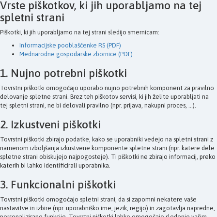
Vrste piškotkov, ki jih uporabljamo na tej
spletni strani
Piškotki, ki jih uporabljamo na tej strani sledijo smernicam:
Informacijske pooblaščenke RS (PDF)
Mednarodne gospodarske zbornice (PDF)
1. Nujno potrebni piškotki
Tovrstni piškotki omogočajo uporabo nujno potrebnih komponent za pravilno
delovanje spletne strani. Brez teh piškotov servisi, ki jih želite uporabljati na
tej spletni strani, ne bi delovali pravilno (npr. prijava, nakupni proces, ...).
2. Izkustveni piškotki
Tovrstni piškotki zbirajo podatke, kako se uporabniki vedejo na spletni strani z
namenom izboljšanja izkustvene komponente spletne strani (npr. katere dele
spletne strani obiskujejo najpogosteje). Ti piškotki ne zbirajo informacij, preko
katerih bi lahko identificirali uporabnika.
3. Funkcionalni piškotki
Tovrstni piškotki omogočajo spletni strani, da si zapomni nekatere vaše
nastavitve in izbire (npr. uporabniško ime, jezik, regijo) in zagotavlja napredne,
personalizirane funkcije. Tovrstni piškotki lahko omogočajo sledenje vašim