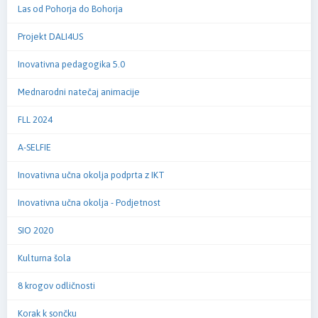
Las od Pohorja do Bohorja
Projekt DALI4US
Inovativna pedagogika 5.0
Mednarodni natečaj animacije
FLL 2024
A-SELFIE
Inovativna učna okolja podprta z IKT
Inovativna učna okolja - Podjetnost
SIO 2020
Kulturna šola
8 krogov odličnosti
Korak k sončku