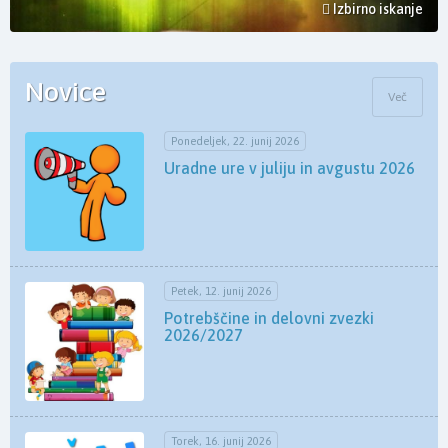
Izbirno iskanje
Novice
Več
Ponedeljek, 22. junij 2026
Uradne ure v juliju in avgustu 2026
Petek, 12. junij 2026
Potrebščine in delovni zvezki
2026/2027
Torek, 16. junij 2026