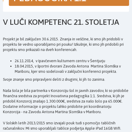
V LUČI KOMPETENC 21. STOLETJA
Projekt je bil zaključen 30.6.2015. Znanja in veščine, ki smo jih pridobili v
projektu še vedno uporabljamo pri pouku! Izkušnje, ki smo jih pridobili pri
projektu smo prikazali na dveh konferencah.
26.11.2014, v Ipavčevem kulturnem centru v Šentjurju
18.04.2015, v športni dvorani Zavoda Antona Martina Slomška v
Mariboru, kjer smo sodelovali v zaključni konferenci projekta.
Svoje znanje smo pripravljeni deliti z drugimi, ki jih to zanima.
Naša šola je bila partnerka v Konzorciju šol in javnih zavodov, ki so pridobile
finančna sredstva za projekt Inovativna pedagogika 1:1. Sredstva, ki jih je
pridobil Konzorcij znašajo 1.300.000€, sredstva za našo šolo pa 65.000€.
Dodatne informacije o projektu lahko pridobite pri koordinatorju
Konzorcija - na Zavodu Antona Martina Slomška v Mariboru.
V šolskih letih 2013/2015 smo izvajali pouk tudi s pomočjo tabličnih
računalnikov. Mi smo uporabljali tablice podjetja Apple iPad 16GB Wifi.