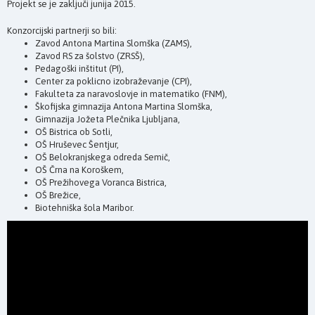
Projekt se je zaključi junija 2015.
Konzorcijski partnerji so bili:
Zavod Antona Martina Slomška (ZAMS),
Zavod RS za šolstvo (ZRSŠ),
Pedagoški inštitut (PI),
Center za poklicno izobraževanje (CPI),
Fakulteta za naravoslovje in matematiko (FNM),
Škofijska gimnazija Antona Martina Slomška,
Gimnazija Jožeta Plečnika Ljubljana,
OŠ Bistrica ob Sotli,
OŠ Hruševec Šentjur,
OŠ Belokranjskega odreda Semič,
OŠ Črna na Koroškem,
OŠ Prežihovega Voranca Bistrica,
OŠ Brežice,
Biotehniška šola Maribor.