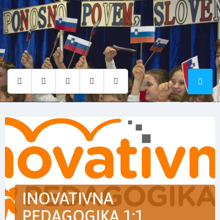
Osnovna
šola
Hruševec
INOVATIVNA
PEDAGOGIKA 1:1