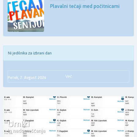
Plavalni tečaji med počitnicami
Ni jedilnika za izbrani dan
Več
Petek, 7. Avgust 2026
Urniki
in nadomeščanja