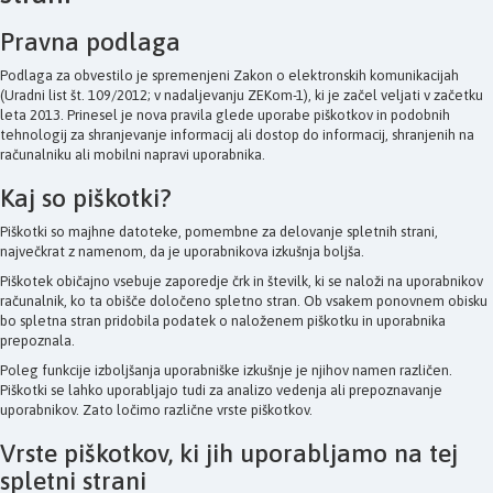
Pravna podlaga
Podlaga za obvestilo je spremenjeni Zakon o elektronskih komunikacijah
(Uradni list št. 109/2012; v nadaljevanju ZEKom-1), ki je začel veljati v začetku
leta 2013. Prinesel je nova pravila glede uporabe piškotkov in podobnih
tehnologij za shranjevanje informacij ali dostop do informacij, shranjenih na
računalniku ali mobilni napravi uporabnika.
Kaj so piškotki?
Piškotki so majhne datoteke, pomembne za delovanje spletnih strani,
največkrat z namenom, da je uporabnikova izkušnja boljša.
Piškotek običajno vsebuje zaporedje črk in številk, ki se naloži na uporabnikov
računalnik, ko ta obišče določeno spletno stran. Ob vsakem ponovnem obisku
bo spletna stran pridobila podatek o naloženem piškotku in uporabnika
prepoznala.
Poleg funkcije izboljšanja uporabniške izkušnje je njihov namen različen.
Piškotki se lahko uporabljajo tudi za analizo vedenja ali prepoznavanje
uporabnikov. Zato ločimo različne vrste piškotkov.
Vrste piškotkov, ki jih uporabljamo na tej
spletni strani