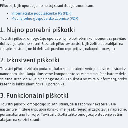
Piškotki, ki jih uporabljamo na tej strani sledijo smernicam:
Informacijske pooblaščenke RS (PDF)
Mednarodne gospodarske zbornice (PDF)
1. Nujno potrebni piškotki
Tovrstni piškotki omogočajo uporabo nujno potrebnih komponent za pravilno
delovanje spletne strani. Brez teh piškotov servisi, ki jih želite uporabljati na
tej spletni strani, ne bi delovali pravilno (npr. prijava, nakupni proces, ...).
2. Izkustveni piškotki
Tovrstni piškotki zbirajo podatke, kako se uporabniki vedejo na spletni strani z
namenom izboljšanja izkustvene komponente spletne strani (npr. katere dele
spletne strani obiskujejo najpogosteje). Ti piškotki ne zbirajo informacij, preko
katerih bi lahko identificirali uporabnika.
3. Funkcionalni piškotki
Tovrstni piškotki omogočajo spletni strani, da si zapomni nekatere vaše
nastavitve in izbire (npr. uporabniško ime, jezik, regijo) in zagotavlja napredne,
personalizirane funkcije. Tovrstni piškotki lahko omogočajo sledenje vašim
akcijam na spletni strani.