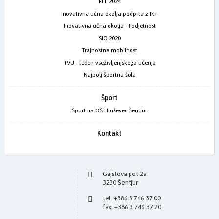
FLL 2024
Inovativna učna okolja podprta z IKT
Inovativna učna okolja - Podjetnost
SIO 2020
Trajnostna mobilnost
TVU - teden vseživljenjskega učenja
Najbolj športna šola
Šport
Šport na OŠ Hruševec Šentjur
Kontakt
Gajstova pot 2a
3230 Šentjur
tel. +386 3 746 37 00
fax: +386 3 746 37 20