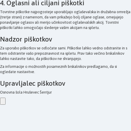
4. Oglasni ali ciljani piškotki
Tovrstne piškotke najpogosteje uporabljajo oglaševalska in družabna omrežja
(tretje strani) z namenom, da vam prikažejo bolj ciljane oglase, omejujejo
ponavljanje oglasov ali merijo učinkovitost oglaševalskih akcij. Tovrstni
piškotki lahko omogočajo sledenje vašim akcijam na spletu.
Nadzor piškotkov
Za uporabo piškotkov se odločate sami. Piškotke lahko vedno odstranite in s
tem odstranite vašo prepoznavnost na spletu. Prav tako večino brskalnikov
lahko nastavite tako, da piškotkov ne shranjujejo.
Za informacije o možnostih posameznih brskalnikov predlagamo, da si
ogledate nastavitve.
Upravljalec piškotkov
Osnovna šola Hruševec Šentjur