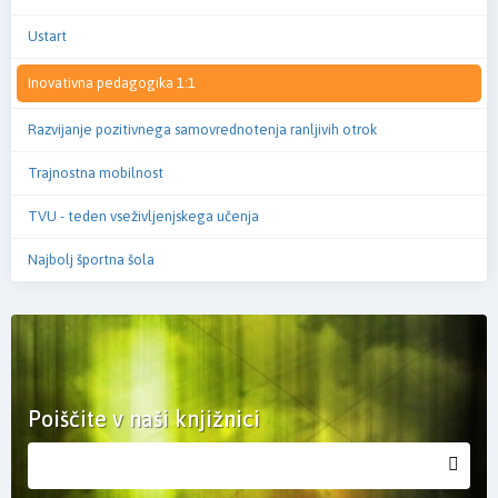
Ustart
Inovativna pedagogika 1:1
Razvijanje pozitivnega samovrednotenja ranljivih otrok
Trajnostna mobilnost
TVU - teden vseživljenjskega učenja
Najbolj športna šola
Poiščite v naši knjižnici