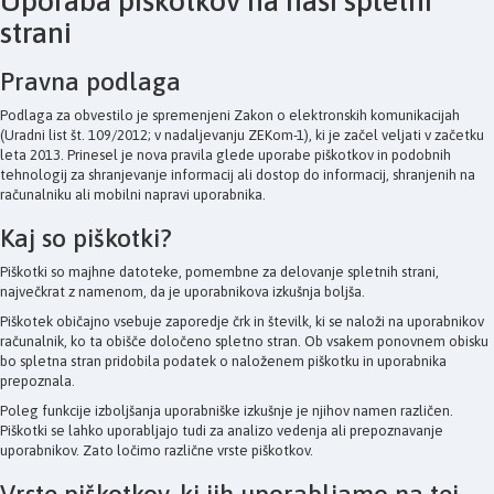
Uporaba piškotkov na naši spletni
strani
Pravna podlaga
Podlaga za obvestilo je spremenjeni Zakon o elektronskih komunikacijah
(Uradni list št. 109/2012; v nadaljevanju ZEKom-1), ki je začel veljati v začetku
leta 2013. Prinesel je nova pravila glede uporabe piškotkov in podobnih
tehnologij za shranjevanje informacij ali dostop do informacij, shranjenih na
računalniku ali mobilni napravi uporabnika.
Kaj so piškotki?
Piškotki so majhne datoteke, pomembne za delovanje spletnih strani,
največkrat z namenom, da je uporabnikova izkušnja boljša.
Piškotek običajno vsebuje zaporedje črk in številk, ki se naloži na uporabnikov
računalnik, ko ta obišče določeno spletno stran. Ob vsakem ponovnem obisku
bo spletna stran pridobila podatek o naloženem piškotku in uporabnika
prepoznala.
Poleg funkcije izboljšanja uporabniške izkušnje je njihov namen različen.
Piškotki se lahko uporabljajo tudi za analizo vedenja ali prepoznavanje
uporabnikov. Zato ločimo različne vrste piškotkov.
Vrste piškotkov, ki jih uporabljamo na tej