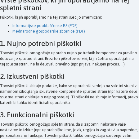
spletni strani
Piškotki, ki jih uporabljamo na tej strani sledijo smernicam:
Informacijske pooblaščenke RS (PDF)
Mednarodne gospodarske zbornice (PDF)
1. Nujno potrebni piškotki
Tovrstni piškotki omogočajo uporabo nujno potrebnih komponent za pravilno
delovanje spletne strani. Brez teh piškotov servisi, ki jih želite uporabljati na
tej spletni strani, ne bi delovali pravilno (npr. prijava, nakupni proces, ...).
2. Izkustveni piškotki
Tovrstni piškotki zbirajo podatke, kako se uporabniki vedejo na spletni strani z
namenom izboljšanja izkustvene komponente spletne strani (npr. katere dele
spletne strani obiskujejo najpogosteje). Ti piškotki ne zbirajo informacij, preko
katerih bi lahko identificirali uporabnika.
3. Funkcionalni piškotki
Tovrstni piškotki omogočajo spletni strani, da si zapomni nekatere vaše
nastavitve in izbire (npr. uporabniško ime, jezik, regijo) in zagotavlja napredne,
personalizirane funkcije. Tovrstni piškotki lahko omogočajo sledenje vašim