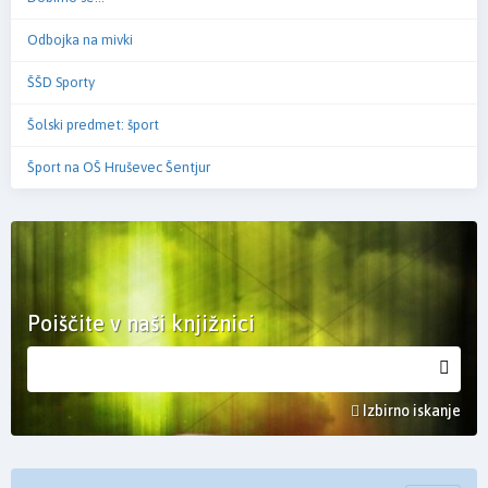
Odbojka na mivki
ŠŠD Sporty
Šolski predmet: šport
Šport na OŠ Hruševec Šentjur
Poiščite v naši knjižnici
Izbirno iskanje