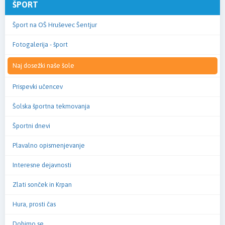
ŠPORT
Šport na OŠ Hruševec Šentjur
Fotogalerija - šport
Naj dosežki naše šole
Prispevki učencev
Šolska športna tekmovanja
Športni dnevi
Plavalno opismenjevanje
Interesne dejavnosti
Zlati sonček in Krpan
Hura, prosti čas
Dobimo se...