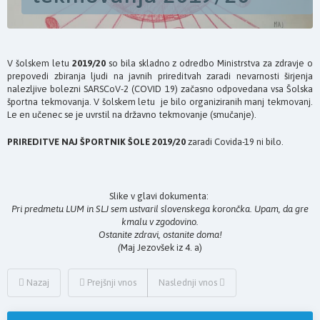
V šolskem letu
2019/20
so bila skladno z odredbo Ministrstva za zdravje o
prepovedi zbiranja ljudi na javnih prireditvah zaradi nevarnosti širjenja
nalezljive bolezni SARSCoV-2 (COVID 19) začasno odpovedana vsa Šolska
športna tekmovanja. V šolskem letu je bilo organiziranih manj tekmovanj.
Le en učenec se je uvrstil na državno tekmovanje (smučanje).
PRIREDITVE NAJ ŠPORTNIK ŠOLE 2019/20
zaradi Covida-19 ni bilo.
Slike v glavi dokumenta:
Pri predmetu LUM in SLJ sem ustvaril slovenskega korončka. Upam, da gre
kmalu v zgodovino.
Ostanite zdravi, ostanite doma!
(
Maj Jezovšek iz 4. a)
Nazaj
Prejšnji vnos
Naslednji vnos