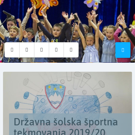
Osnovna
šola
Hruševec
Državna šolska športna
tekmovanja 2019/20