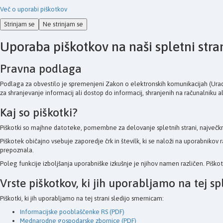
Več o uporabi piškotkov
Strinjam se
Ne strinjam se
Uporaba piškotkov na naši spletni stra
Pravna podlaga
Podlaga za obvestilo je spremenjeni Zakon o elektronskih komunikacijah (Uradni
za shranjevanje informacij ali dostop do informacij, shranjenih na računalniku a
Kaj so piškotki?
Piškotki so majhne datoteke, pomembne za delovanje spletnih strani, največkr
Piškotek običajno vsebuje zaporedje črk in številk, ki se naloži na uporabnik
prepoznala.
Poleg funkcije izboljšanja uporabniške izkušnje je njihov namen različen. Piško
Vrste piškotkov, ki jih uporabljamo na tej spl
Piškotki, ki jih uporabljamo na tej strani sledijo smernicam:
Informacijske pooblaščenke RS (PDF)
Mednarodne gospodarske zbornice (PDF)