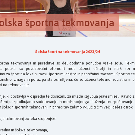
olska športna tekmovanja
Šolska športna tekmovanja 2023/24
portna tekmovanja in prireditve so del dodatne ponudbe vsake šole. Tekm
ja pouka, so povezovalni element med učenci, učitelji in starši ter 
mi za šport na lokalni ravni, športnimi društvi in panožnimi zvezami. Športno 
 koristno, zmaga in poraz pa sta osmišljena, če so učenci telesno, socialno in
eni na tekmovanje.
e, ki postavlja v ospredje le dosežek, za mlade izgublja pravi smisel. Ravno 
Šentjur spodbujamo sodelovanje in medsebojnega druženja ter spoštovanje f
šolskih športnih tekmovanj in prireditev želimo vključiti čim večji delež otrok.
ija tekmovanj poteka stopenjsko:
zredna in šolska tekmovanja,