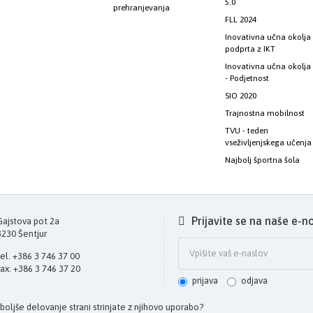
5.0
prehranjevanja
FLL 2024
Inovativna učna okolja
podprta z IKT
Inovativna učna okolja
- Podjetnost
SIO 2020
Trajnostna mobilnost
TVU - teden
vseživljenjskega učenja
Najbolj športna šola
Prijavite se na naše e-n
Gajstova pot 2a
3230 Šentjur
tel. +386 3 746 37 00
fax: +386 3 746 37 20
prijava
odjava
a boljše delovanje strani strinjate z njihovo uporabo?