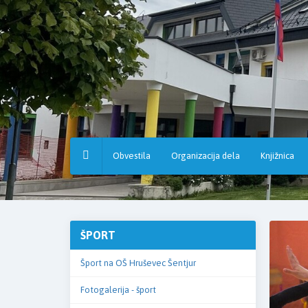
Osnovna
šola
Hruševec
Obvestila
Organizacija dela
Knjižnica
ŠPORT
Šport na OŠ Hruševec Šentjur
Fotogalerija - šport