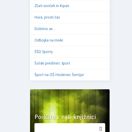
Zlati sonček in Krpan
Hura, prosti čas
Dobimo se...
Odbojka na mivki
ŠŠD Sporty
Šolski predmet: šport
Šport na OŠ Hruševec Šentjur
Poiščite v naši knjižnici