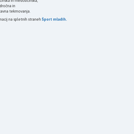
činska in medobčinska,
dročna in
žavna tekmovanja.
macij na spletnih straneh
Šport mladih.