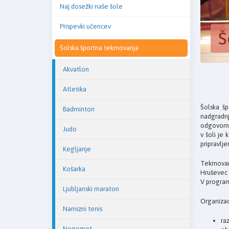
Naj dosežki naše šole
Prispevki učencev
Š
Šolska športna tekmovanja
Akvatlon
Atletika
Šolska š
Badminton
nadgradn
odgovorni
Judo
v šoli je
pripravlj
Kegljanje
Tekmovanj
Košarka
Hruševec 
V program 
Ljubljanski maraton
Organizac
Namizni tenis
ra
Nogomet