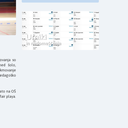
Urniki
in nadomeščanja
ovanja so
med šolo,
tekmovanje
 pedagoško
zato na OŠ
air playa.