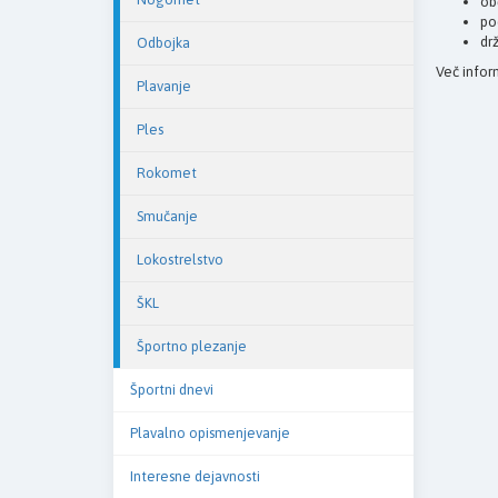
ob
po
dr
Odbojka
Več infor
Plavanje
Ples
Rokomet
Smučanje
Lokostrelstvo
ŠKL
Športno plezanje
Športni dnevi
Plavalno opismenjevanje
Interesne dejavnosti