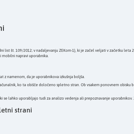
ni
 list št. 109/2012; v nadaljevanju ZEKom-1), ki je začel veljati v začetku leta
li mobilni napravi uporabnika.
at z namenom, da je uporabnikova izkušnja boljša.
ov računalnik, ko ta obišče določeno spletno stran. Ob vsakem ponovnem obisku 
tki se lahko uporabljajo tudi za analizo vedenja ali prepoznavanje uporabnikov. 
etni strani