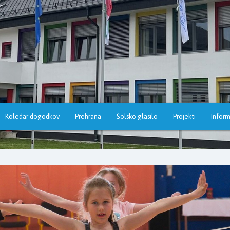
Koledar dogodkov
Prehrana
Šolsko glasilo
Projekti
Inform