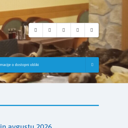
rmacije o dostopni obliki
 in avgustu 2026