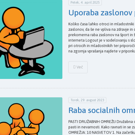
Petek, 4. april 2025
Uporaba zaslonov p
Koliko časa lahko otroci in mladostniki
zaslonov, da še ne vpliva na zdravje in
prekomerna raba zaslonov na šport in
interneta Logout je v sodelovanju s sl
pri otrocih in mladostnikih ter priporo
na zgornja vprašanja najdete v pripon
Več
Torek, 29. avgust 2023
Raba socialnih omre
PASTI DRUŽABNIH OMREŽIJ Družabna omr
pasti in nevarnosti. Kako ravnati in s
OMREŽJA: 10 NASVETOV 1. Na začetku,