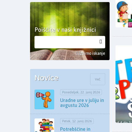
Poiščite v naši knjižnici
Izbirno iskanje
Novice
Več
Ponedeljek, 22. junij 2026
Uradne ure v juliju in
avgustu 2026
Petek, 12. junij 2026
Potrebščine in