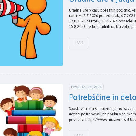
Uradne ure v času poletnih počitnic. Vs
četrtek, 2.7.2026 ponedeljek, 6.7.202
17.8.2026 četrtek, 20.8.2026 ponedelje
15.8.2026 ne bo uradnih ur. Na voljo pa
Več
Petek, 12. junij 2026
Potrebščine in del
Spoštovani starši! seznanjamo vas z na
učenci potrebovali pri pouku v šolskem
povezavi https://www.hrusevec.si/Ucb
Več