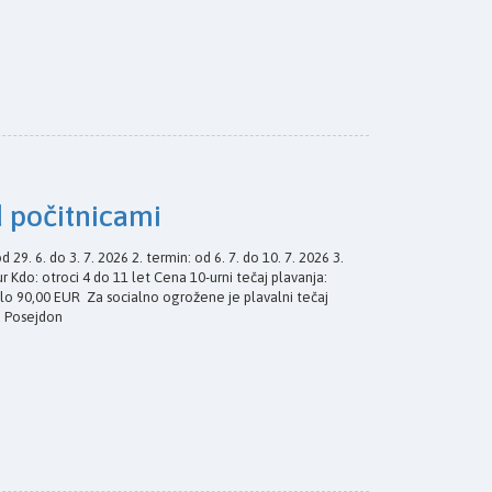
d počitnicami
d 29. 6. do 3. 7. 2026 2. termin: od 6. 7. do 10. 7. 2026 3.
jur Kdo: otroci 4 do 11 let Cena 10-urni tečaj plavanja:
silo 90,00 EUR Za socialno ogrožene je plavalni tečaj
d Posejdon