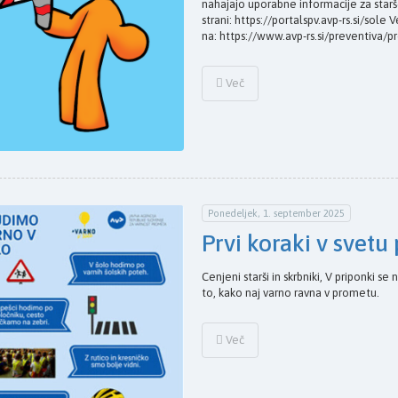
nahajajo uporabne informacije za star
strani: https://portalspv.avp-rs.si/sol
na: https://www.avp-rs.si/preventiva
Več
Ponedeljek, 1. september 2025
Prvi koraki v svet
Cenjeni starši in skrbniki, V priponki s
to, kako naj varno ravna v prometu.
Več