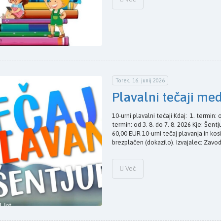
Torek, 16. junij 2026
Plavalni tečaji me
10-urni plavalni tečaji Kdaj: 1. termin: o
termin: od 3. 8. do 7. 8. 2026 Kje: Šent
60,00 EUR 10-urni tečaj plavanja in ko
brezplačen (dokazilo). Izvajalec: Zavo
Več