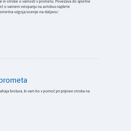
še in otroke o varnosti v prometu. Povezava do spletne
e Več o varnem vstopanju na avtobus najdete
/prometna-vzgoja/ucenje-na-daljavo/
u prometa
e nahaja brošura, ki vam bo v pomoč pri pripravi otroka na