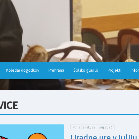
Koledar dogodkov
Prehrana
Šolsko glasilo
Projekti
Info
VICE
Ponedeljek, 22. junij 2026
Uradne ure v juliju