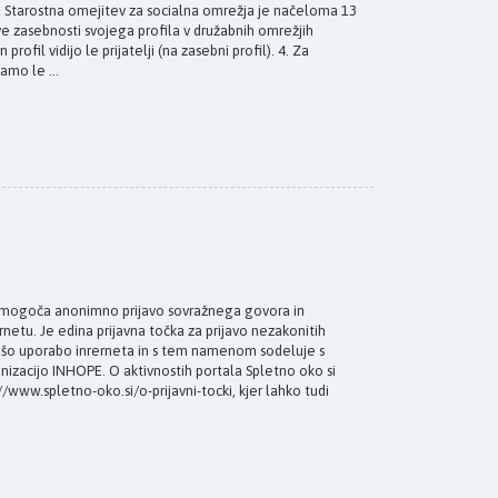
 Starostna omejitev za socialna omrežja je načeloma 13
tve zasebnosti svojega profila v družabnih omrežjih
rofil vidijo le prijatelji (na zasebni profil). 4. Za
amo le ...
mogoča anonimno prijavo sovražnega govora in
netu. Je edina prijavna točka za prijavo nezakonitih
rnejšo uporabo inrerneta in s tem namenom sodeluje s
nizacijo INHOPE. O aktivnostih portala Spletno oko si
/www.spletno-oko.si/o-prijavni-tocki, kjer lahko tudi