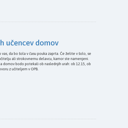
ih učencev domov
 vas, da bo šola v času pouka zaprta. Če želite v šolo, se
učitelju ali strokovnemu delavcu, kamor ste namenjeni.
a domov bodo potekali ob naslednjih urah: ob 12.15, ob
govoru z učiteljem v OPB.