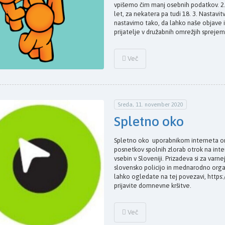
vpišemo čim manj osebnih podatkov. 2.
let, za nekatera pa tudi 18. 3. Nastavi
nastavimo tako, da lahko naše objave in p
prijatelje v družabnih omrežjih sprejem
Več
Sreda, 11. november 2020
Spletno oko
Spletno oko uporabnikom interneta o
posnetkov spolnih zlorab otrok na inter
vsebin v Sloveniji. Prizadeva si za va
slovensko policijo in mednarodno orga
lahko ogledate na tej povezavi, https:/
prijavite domnevne kršitve.
Več