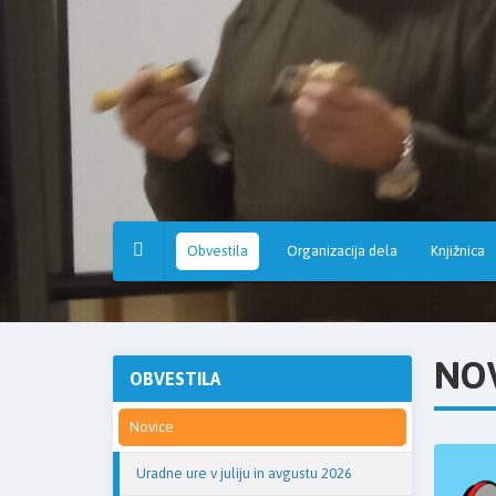
Osnovna
šola
Hruševec
Obvestila
Organizacija dela
Knjižnica
NO
OBVESTILA
Novice
Uradne ure v juliju in avgustu 2026