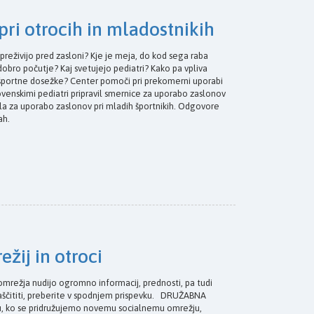
ri otrocih in mladostnikih
 preživijo pred zasloni? Kje je meja, do kod sega raba
 dobro počutje? Kaj svetujejo pediatri? Kako pa vpliva
 športne dosežke? Center pomoči pri prekomerni uporabi
ovenskimi pediatri pripravil smernice za uporabo zaslonov
čila za uporabo zaslonov pri mladih športnikih. Odgovore
kah.
žij in otroci
ežja nudijo ogromno informacij, prednosti, pa tudi
e zaščititi, preberite v spodnjem prispevku. DRUŽABNA
 ko se pridružujemo novemu socialnemu omrežju,