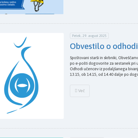
Petek, 29. avgust 2025
Obvestilo o odhod
Spoštovani starši in skrbniki, Obveščamo
po e-pošti dogovorite za sestanek pri 
Odhodi učencev iz podaljšanega bivanj
13.15, ob 14.15, od 14.40 dalje po do
Več