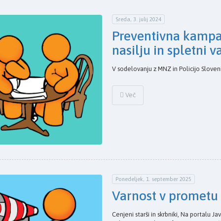
Sreda, 3. julij 2024
Preventivna kampa
nasilju in spletni v
V sodelovanju z MNZ in Policijo Sloveni
Več
Ponedeljek, 1. september 2025
Varnost v prometu
Cenjeni starši in skrbniki, Na portalu 