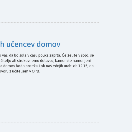
ih učencev domov
 vas, da bo šola v času pouka zaprta. Če želite v šolo, se
učitelju ali strokovnemu delavcu, kamor ste namenjeni.
a domov bodo potekali ob naslednjih urah: ob 12.15, ob
govoru z učiteljem v OPB.