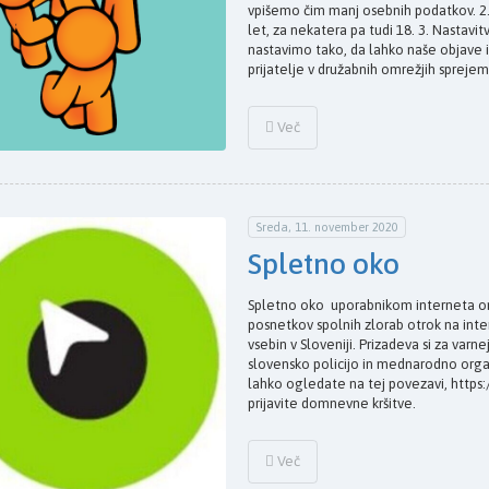
vpišemo čim manj osebnih podatkov. 2.
let, za nekatera pa tudi 18. 3. Nastavi
nastavimo tako, da lahko naše objave in p
prijatelje v družabnih omrežjih sprejem
Več
Sreda, 11. november 2020
Spletno oko
Spletno oko uporabnikom interneta o
posnetkov spolnih zlorab otrok na inter
vsebin v Sloveniji. Prizadeva si za va
slovensko policijo in mednarodno orga
lahko ogledate na tej povezavi, https:/
prijavite domnevne kršitve.
Več