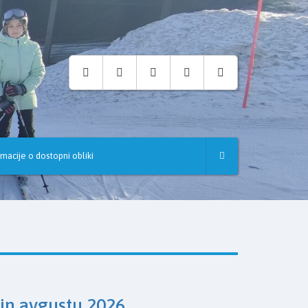
rmacije o dostopni obliki
 in avgustu 2026