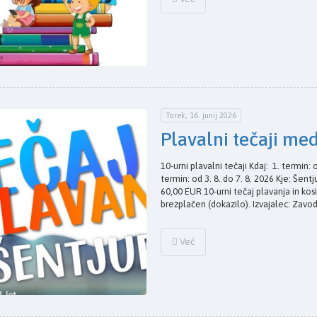
Torek, 16. junij 2026
Plavalni tečaji me
10-urni plavalni tečaji Kdaj: 1. termin: o
termin: od 3. 8. do 7. 8. 2026 Kje: Šent
60,00 EUR 10-urni tečaj plavanja in ko
brezplačen (dokazilo). Izvajalec: Zavo
Več