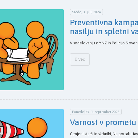
Sreda, 3. julij 2024
Preventivna kampa
nasilju in spletni v
V sodelovanju z MNZ in Policijo Sloveni
Več
Ponedeljek, 1. september 2025
Varnost v prometu
Cenjeni starši in skrbniki, Na portalu 