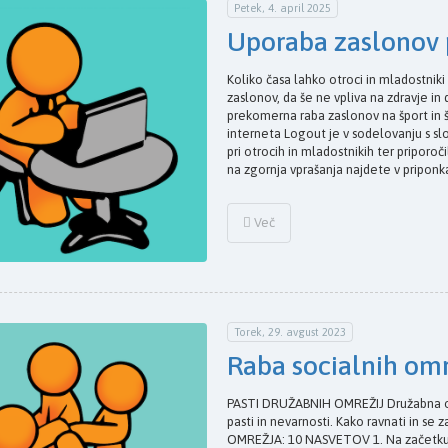
Petek, 4. april 2025
Uporaba zaslonov p
Koliko časa lahko otroci in mladostniki
zaslonov, da še ne vpliva na zdravje in
prekomerna raba zaslonov na šport in
interneta Logout je v sodelovanju s sl
pri otrocih in mladostnikih ter priporo
na zgornja vprašanja najdete v pripon
Več
Torek, 29. avgust 2023
Raba socialnih omre
PASTI DRUŽABNIH OMREŽIJ Družabna omr
pasti in nevarnosti. Kako ravnati in s
OMREŽJA: 10 NASVETOV 1. Na začetku,