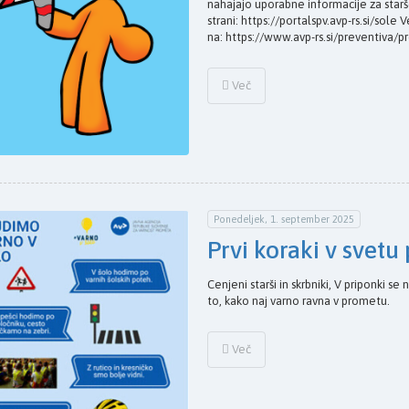
nahajajo uporabne informacije za star
strani: https://portalspv.avp-rs.si/sol
na: https://www.avp-rs.si/preventiva
Več
Ponedeljek, 1. september 2025
Prvi koraki v svet
Cenjeni starši in skrbniki, V priponki s
to, kako naj varno ravna v prometu.
Več