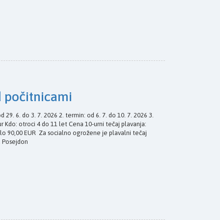
d počitnicami
d 29. 6. do 3. 7. 2026 2. termin: od 6. 7. do 10. 7. 2026 3.
jur Kdo: otroci 4 do 11 let Cena 10-urni tečaj plavanja:
silo 90,00 EUR Za socialno ogrožene je plavalni tečaj
d Posejdon