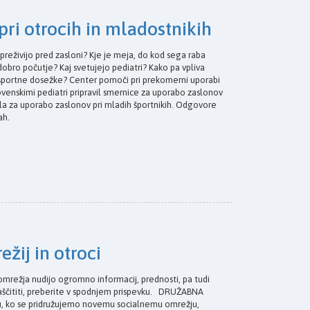
ri otrocih in mladostnikih
 preživijo pred zasloni? Kje je meja, do kod sega raba
 dobro počutje? Kaj svetujejo pediatri? Kako pa vpliva
 športne dosežke? Center pomoči pri prekomerni uporabi
ovenskimi pediatri pripravil smernice za uporabo zaslonov
čila za uporabo zaslonov pri mladih športnikih. Odgovore
kah.
žij in otroci
ežja nudijo ogromno informacij, prednosti, pa tudi
e zaščititi, preberite v spodnjem prispevku. DRUŽABNA
 ko se pridružujemo novemu socialnemu omrežju,