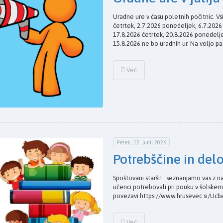
Uradne ure v času poletnih počitnic. Vs
četrtek, 2.7.2026 ponedeljek, 6.7.202
17.8.2026 četrtek, 20.8.2026 ponedelje
15.8.2026 ne bo uradnih ur. Na voljo pa
Več
Petek, 12. junij 2026
Potrebščine in del
Spoštovani starši! seznanjamo vas z na
učenci potrebovali pri pouku v šolskem
povezavi https://www.hrusevec.si/Ucb
Več