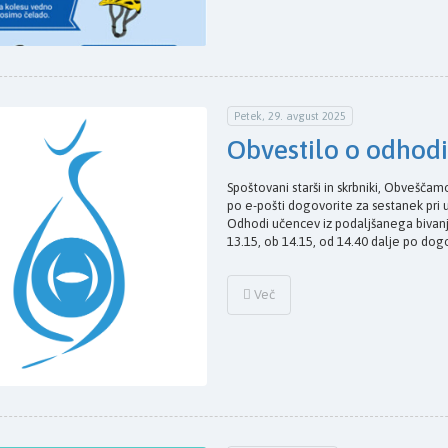
Petek, 29. avgust 2025
Obvestilo o odhod
Spoštovani starši in skrbniki, Obveščamo
po e-pošti dogovorite za sestanek pri 
Odhodi učencev iz podaljšanega bivanj
13.15, ob 14.15, od 14.40 dalje po do
Več