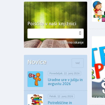
Poiščite v naši knjižnici
Izbirno iskanje
Novice
Več
Ponedeljek, 22. junij 2026
Uradne ure v juliju in
avgustu 2026
Petek, 12. junij 2026
Potrebščine in