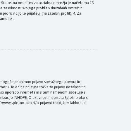
 Starostna omejitev za socialna omrežja je načeloma 13
tve zasebnosti svojega profila v družabnih omrežjih
rofil vidijo le prijatelji (na zasebni profil). 4. Za
amo le ...
mogoča anonimno prijavo sovražnega govora in
netu. Je edina prijavna točka za prijavo nezakonitih
rnejšo uporabo inrerneta in s tem namenom sodeluje s
nizacijo INHOPE. O aktivnostih portala Spletno oko si
/www.spletno-oko.si/o-prijavni-tocki, kjer lahko tudi