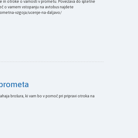
še in otroke o varnosti v prometu. Povezava do spletne
e Več o varnem vstopanju na avtobus najdete
/prometna-vzgoja/ucenje-na-daljavo/
u prometa
e nahaja brošura, ki vam bo v pomoč pri pripravi otroka na