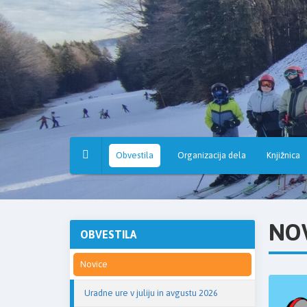
Osnovna
šola
Hruševec
Obvestila
Organizacija dela
Knjižnica
NO
OBVESTILA
Novice
Uradne ure v juliju in avgustu 2026