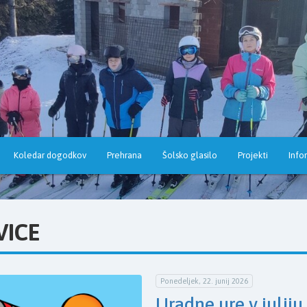
Koledar dogodkov
Prehrana
Šolsko glasilo
Projekti
Info
VICE
Ponedeljek, 22. junij 2026
Uradne ure v juliju