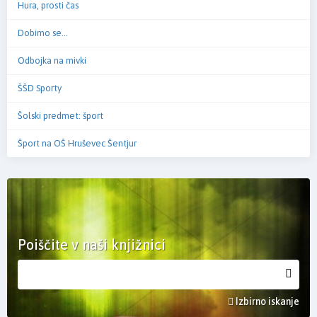
Hura, prosti čas
Dobimo se...
Odbojka na mivki
ŠŠD Sporty
Šolski predmet: šport
Šport na OŠ Hruševec Šentjur
Poiščite v naši knjižnici
Izbirno iskanje