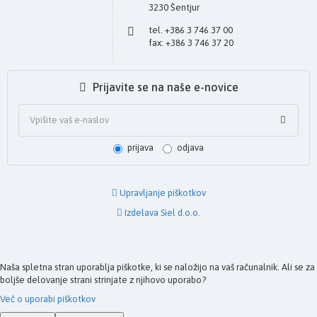
3230 Šentjur
tel. +386 3 746 37 00
fax: +386 3 746 37 20
Prijavite se na naše e-novice
prijava
odjava
Upravljanje piškotkov
Izdelava Siel d.o.o.
Naša spletna stran uporablja piškotke, ki se naložijo na vaš računalnik. Ali se za
boljše delovanje strani strinjate z njihovo uporabo?
Več o uporabi piškotkov