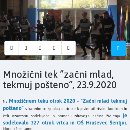
Osnovna
šola
Hruševec
Množični tek ”začni mlad,
tekmuj pošteno”, 23.9.2020
Množičnem teku otrok 2020 -
”Začni mlad tekmuj
Na
pošteno”
s katerim se spodbuja otroke k prvim atletskim korakom in
je
želi ozavestiti sodelujoče o pomenu zdravega načina življenja
sodelovalo 327 otrok vrtca in OŠ Hruševec Šentjur.
Iskreno čestitamo!