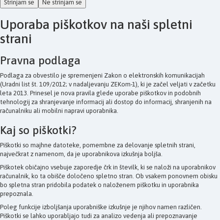
Strinjam se
Ne strinjam se
Uporaba piškotkov na naši spletni
strani
Pravna podlaga
Podlaga za obvestilo je spremenjeni Zakon o elektronskih komunikacijah
(Uradni list št. 109/2012; v nadaljevanju ZEKom-1), ki je začel veljati v začetku
leta 2013. Prinesel je nova pravila glede uporabe piškotkov in podobnih
tehnologij za shranjevanje informacij ali dostop do informacij, shranjenih na
računalniku ali mobilni napravi uporabnika.
Kaj so piškotki?
Piškotki so majhne datoteke, pomembne za delovanje spletnih strani,
največkrat z namenom, da je uporabnikova izkušnja boljša.
Piškotek običajno vsebuje zaporedje črk in številk, ki se naloži na uporabnikov
računalnik, ko ta obišče določeno spletno stran. Ob vsakem ponovnem obisku
bo spletna stran pridobila podatek o naloženem piškotku in uporabnika
prepoznala.
Poleg funkcije izboljšanja uporabniške izkušnje je njihov namen različen.
Piškotki se lahko uporabljajo tudi za analizo vedenja ali prepoznavanje